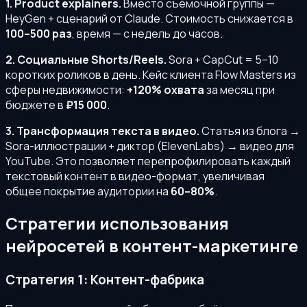
1. Product explainers.
Вместо съёмочной группы —
HeyGen + сценарий от Claude. Стоимость снижается в
100–500 раз
, время — с недель до часов.
2. Социальные Shorts/Reels.
Sora + CapCut = 5–10
коротких роликов в день. Кейс клиента Flow Masters из
сферы недвижимости:
+120% охвата
за месяц при
бюджете в
₽15 000
.
3. Трансформация текста в видео.
Статья из блога →
Sora-иллюстрации + диктор (ElevenLabs) → видео для
YouTube. Это позволяет перепрофилировать каждый
текстовый контент в видео-формат, увеличивая
общее покрытие аудитории на
60–80%
.
Стратегии использования
нейросетей в контент-маркетинге
Стратегия 1: Контент-фабрика