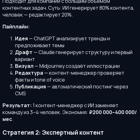
Подходит для компаний с большим объёмом
контентных задач. Суть: ИИ генерирует 80% контента,
человек — редактирует 20%.
Пайплайн:
Идея
— ChatGPT анализирует тренды и
предложивает темы
Драфт
— Claude генерирует структуру и первый
вариант
Визуал
— Midjourney создаёт иллюстрации
Редактура
— контент-менеджер проверяет
факты и tone of voice
Публикация
— автоматический постинг через
CMS
Результат:
1 контент-менеджер с ИИ заменяет
команду из 3–4 человек. Экономия:
₽200 000–400 000/
мес
.
Стратегия 2: Экспертный контент