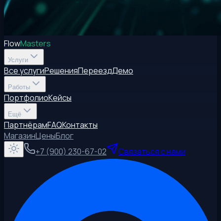
Flow
Masters
Услуги
Все услуги
Решения
Переезд
Демо
Работы
Портфолио
Кейсы
Ещё
Партнёрам
FAQ
Контакты
Магазин
Цены
Блог
+7 (900) 230-67-02
Связаться с нами