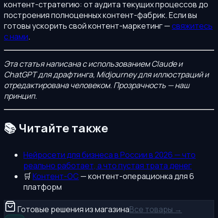
контент-стратегию: от аудита текущих процессов до
построения полноценных контент-фабрик. Если вы
готовы ускорить свой контент-маркетинг —
свяжитесь
с нами
.
Эта статья написана с использованием Claude и
ChatGPT для драфтинга, Midjourney для иллюстраций и
отредактирована человеком. Прозрачность — наш
принцип.
📚 Читайте также
Нейросети для бизнеса в России в 2026 — что
реально работает, а что пустая трата денег
🛒
Контент-ОС
— контент-операционка для 6
платформ
Готовые решения из магазина
Все товары →