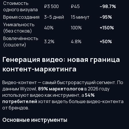
Стоимость
₽3 500
₽45
–98.7%
одного визуала
Время создания
3–5 дней
15 минут
–95%
Уникальность
40%
100%
+150%
(без стоков)
Вовлечённость
3.2%
4.8%
+50%
(соцсети)
Генерация видео: новая граница
контент-маркетинга
Видео-контент — самый быстрорастущий сегмент. По
данным Wyzowl,
89% маркетологов
в 2026 году
используют видео как инструмент, а
54%
потребителей
хотят видеть больше видео-контента
от брендов.
Основные инструменты