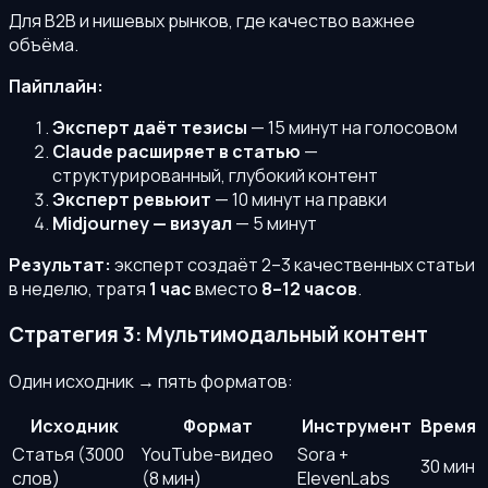
Для B2B и нишевых рынков, где качество важнее
объёма.
Пайплайн:
Эксперт даёт тезисы
— 15 минут на голосовом
Claude расширяет в статью
—
структурированный, глубокий контент
Эксперт ревьюит
— 10 минут на правки
Midjourney — визуал
— 5 минут
Результат:
эксперт создаёт 2–3 качественных статьи
в неделю, тратя
1 час
вместо
8–12 часов
.
Стратегия 3: Мультимодальный контент
Один исходник → пять форматов:
Исходник
Формат
Инструмент
Время
Статья (3000
YouTube-видео
Sora +
30 мин
слов)
(8 мин)
ElevenLabs