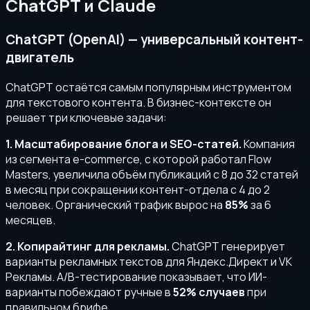
ChatGPT и Claude
ChatGPT (OpenAI) — универсальный контент-
двигатель
ChatGPT остаётся самым популярным инструментом
для текстового контента. В бизнес-контексте он
решает три ключевые задачи:
1. Масштабирование блога и SEO-статей.
Компания
из сегмента e-commerce, с которой работал Flow
Masters, увеличила объём публикаций с 8 до 32 статей
в месяц при сокращении контент-отдела с 4 до 2
человек. Органический трафик вырос на
85%
за 6
месяцев.
2. Копирайтинг для рекламы.
ChatGPT генерирует
варианты рекламных текстов для Яндекс.Директ и VK
Рекламы. A/B-тестирование показывает, что ИИ-
варианты побеждают ручные в
52% случаев
при
правильном брифе.