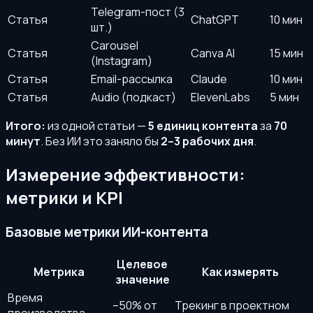
Telegram-пост (3
Статья
ChatGPT
10 мин
шт.)
Carousel
Статья
Canva AI
15 мин
(Instagram)
Статья
Email-рассылка
Claude
10 мин
Статья
Audio (подкаст)
ElevenLabs
5 мин
Итого:
из одной статьи —
5 единиц контента
за
70
минут
. Без ИИ это заняло бы
2–3 рабочих дня
.
Измерение эффективности:
метрики и KPI
Базовые метрики ИИ-контента
Целевое
Метрика
Как измерять
значение
Время
–50% от
Трекинг в проектном
производства