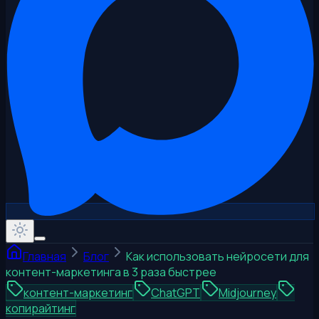
Главная
Блог
Как использовать нейросети для
контент-маркетинга в 3 раза быстрее
контент-маркетинг
ChatGPT
Midjourney
копирайтинг