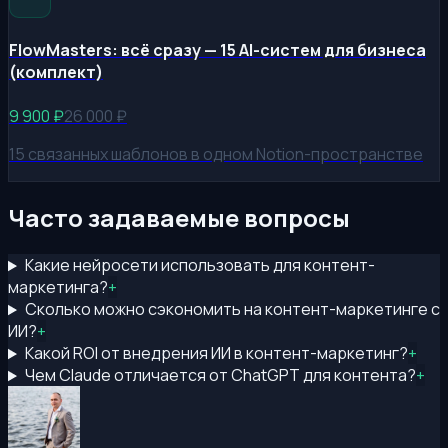
FlowMasters: всё сразу — 15 AI-систем для бизнеса
(комплект)
9 900
₽
26 000
₽
15 связанных шаблонов в одном Notion-пространстве
Часто задаваемые вопросы
Какие нейросети использовать для контент-
маркетинга?
+
Сколько можно сэкономить на контент-маркетинге с
ИИ?
+
Какой ROI от внедрения ИИ в контент-маркетинг?
+
Чем Claude отличается от ChatGPT для контента?
+