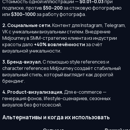
Стоимость одной иллюстрации —
$0.01–0.03
при
подписке, против
$50–200
за стоковую фотографию
или
$300–1000
за работу фотографа.
2. Социальные сети.
Контент для Instagram, Telegram,
VK с уникальным визуальным стилем. Внедрение
Midjourney в SMM-стратегию клиента из индустрии
красоты дало
+40% вовлечённости
за счёт
визуальной уникальности.
3. Бренд-визуал.
С помощью style references и
character references Midjourney создаёт стабильный
визуальный стиль, который выглядит как дорогой
брендинг.
4. Product-визуализация.
Для e-commerce —
генерация фонов, lifestyle-сценариев, сезонных
визуалов без фотосессий.
Альтернативы и когда их использовать