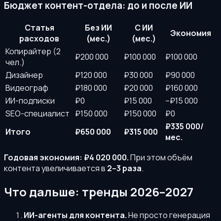
Бюджет контент-отдела: до и после ИИ
Статья
Без ИИ
С ИИ
Экономия
расходов
(мес.)
(мес.)
Копирайтер (2
₽200 000
₽100 000
₽100 000
чел.)
Дизайнер
₽120 000
₽30 000
₽90 000
Видеограф
₽180 000
₽20 000
₽160 000
ИИ-подписки
₽0
₽15 000
–₽15 000
SEO-специалист
₽150 000
₽150 000
₽0
₽335 000/
Итого
₽650 000
₽315 000
мес.
Годовая экономия: ₽4 020 000.
При этом объём
контента увеличивается в
2–3 раза
.
Что дальше: тренды 2026–2027
ИИ-агенты для контента.
Не просто генерация