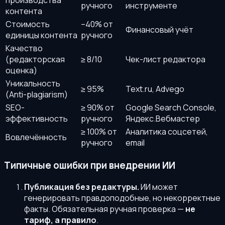
ручного
инструменте
контента
Стоимость
–40% от
Финансовый учёт
единицы контента
ручного
Качество
(редакторская
≥ 8/10
Чек-лист редактора
оценка)
Уникальность
≥ 95%
Text.ru, Advego
(Anti-plagiarism)
SEO-
≥ 90% от
Google Search Console,
эффективность
ручного
Яндекс.Вебмастер
≥ 100% от
Аналитика соцсетей,
Вовлечённость
ручного
email
Типичные ошибки при внедрении ИИ
Публикация без редактуры.
ИИ может
генерировать правдоподобные, но некорректные
факты. Обязательная ручная проверка —
не
тариф, а правило
.