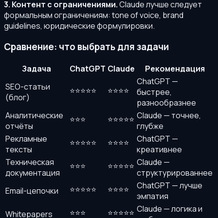
3. Контент с ограничениями.
Claude лучше следует
формальным ограничениям: tone of voice, brand
guidelines, юридические формулировки.
Сравнение: что выбрать для задачи
Задача
ChatGPT
Claude
Рекомендация
ChatGPT —
SEO-статьи
⭐⭐⭐⭐⭐
⭐⭐⭐⭐
быстрее,
(блог)
разнообразнее
Аналитические
Claude — точнее,
⭐⭐⭐
⭐⭐⭐⭐⭐
отчёты
глубже
Рекламные
ChatGPT —
⭐⭐⭐⭐⭐
⭐⭐⭐⭐
тексты
креативнее
Техническая
Claude —
⭐⭐⭐
⭐⭐⭐⭐⭐
документация
структурированнее
ChatGPT — лучше
⭐⭐⭐⭐⭐
⭐⭐⭐⭐
Email-цепочки
эмпатия
Claude — логика и
⭐⭐⭐
⭐⭐⭐⭐⭐
Whitepapers