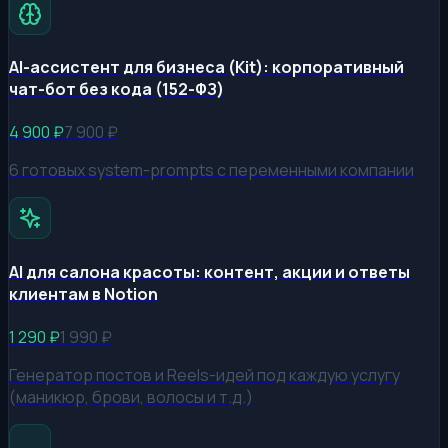
AI-ассистент для бизнеса (Kit): корпоративный
чат-бот без кода (152-ФЗ)
4 900
₽
7 900
₽
6 готовых system-prompts с переменными компании
AI для салона красоты: контент, акции и ответы
клиентам в Notion
1 290
₽
1 990
₽
Генератор постов и Reels-идей под каждую услугу
(маникюр, брови, волосы и т.д.)