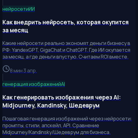
нейросети
ИИ
Как внедрить нейросеть, которая окупится
за месяц
Какие нейросети реально экономят деньги бизнесу в
РФ: YandexGPT, GigaChat и ChatGPT. Где ИИ окупается
за месяц, а где деньги впустую. Считаем ROI вместе.
8 мин
·
3 апр.
генерация изображений
AI
Как генерировать изображения через AI:
Midjourney, Kandinsky, Шедеврум
Пошаговая генерация изображений через нейросети:
промпты, стили, апскейл, API. Сравнение
Midjourney/Kandinsky/Шедеврум для бизнеса.