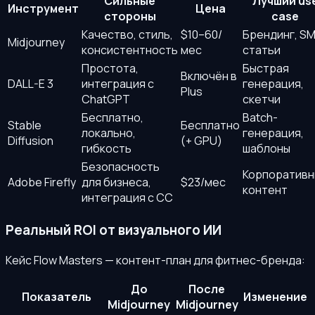
Сильные
Лучший us
Инструмент
Цена
стороны
case
Качество, стиль,
$10–60/
Брендинг, S
Midjourney
консистентность
мес
статьи
Простота,
Быстрая
Включён в
DALL-E 3
интеграция с
генерация,
Plus
ChatGPT
скетчи
Бесплатно,
Batch-
Stable
Бесплатно
локально,
генерация,
Diffusion
(+ GPU)
гибкость
шаблоны
Безопасность
Корпоративн
Adobe Firefly
для бизнеса,
$23/мес
контент
интеграция с CC
Реальный ROI от визуального ИИ
Кейс Flow Masters — контент-план для фитнес-бренда:
До
После
Показатель
Изменение
Midjourney
Midjourney