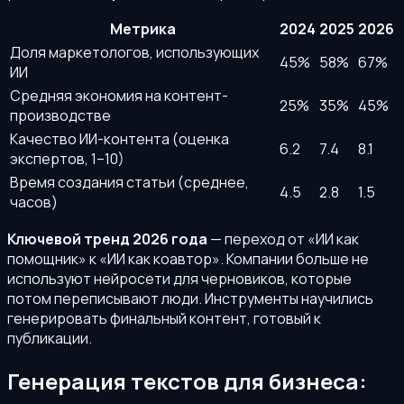
Метрика
2024
2025
2026
Доля маркетологов, использующих
45%
58%
67%
ИИ
Средняя экономия на контент-
25%
35%
45%
производстве
Качество ИИ-контента (оценка
6.2
7.4
8.1
экспертов, 1–10)
Время создания статьи (среднее,
4.5
2.8
1.5
часов)
Ключевой тренд 2026 года
— переход от «ИИ как
помощник» к «ИИ как коавтор». Компании больше не
используют нейросети для черновиков, которые
потом переписывают люди. Инструменты научились
генерировать финальный контент, готовый к
публикации.
Генерация текстов для бизнеса: