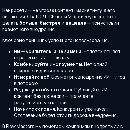
Нейросети — не угроза контент-маркетингу, а его
эволюция. ChatGPT, Claude и Midjourney позволяют
делать
больше, быстрее и дешевле
— при условии
грамотного внедрения.
Ключевые принципы успешного использования:
ИИ — усилитель, а не замена.
Человек решает
стратегию, ИИ — тактику.
Комбинируйте инструменты.
Нет одной
нейросети для всех задач.
Измеряйте всё.
Без метрик внедрение ИИ — игра
в лотерею.
Редактура обязательна.
Публикуйте ИИ-
контент без проверки — получайте
репутационные потери.
Начните сегодня.
Конкуренты уже начали.
Отставание будет стоить дороже внедрения.
В Flow Masters мы помогаем компаниям внедрять ИИ в