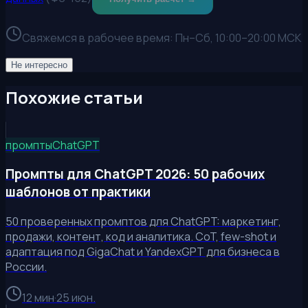
Свяжемся в рабочее время:
Пн–Сб, 10:00–20:00 МСК
Не интересно
Похожие статьи
промпты
ChatGPT
Промпты для ChatGPT 2026: 50 рабочих
шаблонов от практики
50 проверенных промптов для ChatGPT: маркетинг,
продажи, контент, код и аналитика. CoT, few-shot и
адаптация под GigaChat и YandexGPT для бизнеса в
России.
12 мин
·
25 июн.