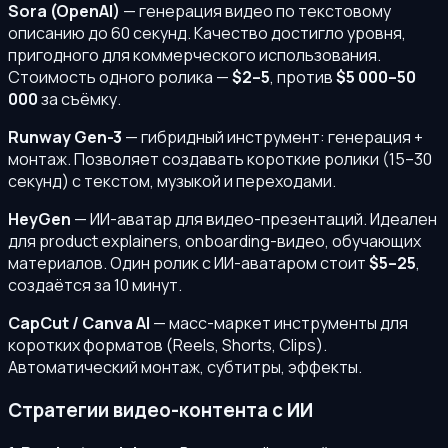
Sora (OpenAI)
— генерация видео по текстовому
описанию до 60 секунд. Качество достигло уровня,
пригодного для коммерческого использования.
Стоимость одного ролика —
$2–5
, против
$5 000–50
000
за съёмку.
Runway Gen-3
— гибридный инструмент: генерация +
монтаж. Позволяет создавать короткие ролики (15–30
секунд) с текстом, музыкой и переходами.
HeyGen
— ИИ-аватар для видео-презентаций. Идеален
для product explainers, onboarding-видео, обучающих
материалов. Один ролик с ИИ-аватаром стоит
$5–25
,
создаётся за 10 минут.
CapCut / Canva AI
— масс-маркет инструменты для
коротких форматов (Reels, Shorts, Clips).
Автоматический монтаж, субтитры, эффекты.
Стратегии видео-контента с ИИ