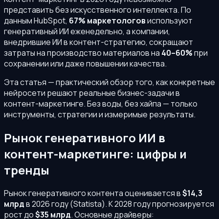
представить без искусственного интеллекта. По
данным HubSpot,
67% маркетологов
используют
генеративный ИИ еженедельно, а компании,
внедрившие ИИ в контент-стратегию, сокращают
затраты на производство материалов на
40–60%
при
сохранении или даже повышении качества.
Эта статья — практический обзор того, как конкретные
нейросети решают реальные бизнес-задачи в
контент-маркетинге. Без воды, без хайпа — только
инструменты, стратегии и измеримые результаты.
Рынок генеративного ИИ в
контент-маркетинге: цифры и
тренды
Рынок генеративного контента оценивается в
$14,3
млрд
в 2026 году (Statista). К 2028 году прогнозируется
рост до
$35 млрд
. Основные драйверы: