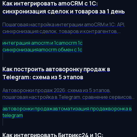
Как интегрировать amoCRM с 1С:
синхронизация сделок и товаров за 1 день
Пошаговая настройка интеграции amoCRM и 1С: API,
синхронизация сделок, товаров и контрагентов.
Архитектура, код на Python, расчёт ROI — экономия 20+
интеграция amocrm и 1с
amocrm 1с
часов в неделю.
синхронизация
amocrm обмен с 1с
Как построить автоворонку продаж в
Telegram: схема из 5 этапов
Автоворонки продаж 2026: схема из 5 этапов,
пошаговая настройка в Telegram, сравнение сервисов
и кейсы с ROI. Запустите свою первую воронку за 7
автоворонки продаж
автоматизация продаж
воронка в
дней.
telegram
Как интегрировать Битрикс24 и 1С: