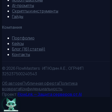
AI-промпты
Скрипты и инструменты
Гайды
Компания
Портфолио
Кейсы
Блог (161 статей)
Контакты
©
2026
FlowMasters · ИП Юдин А.Е., ОГРНИП
325237500240543
Об авторе
Публичная оферта
Политика
возврата
Конфиденциальность
Проект:
FlowLink — Защита серверов от AI