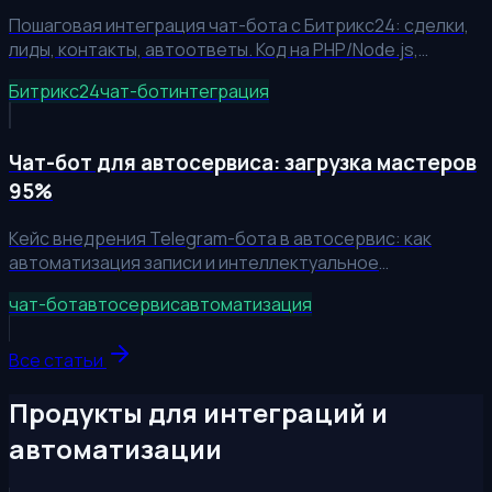
Пошаговая интеграция чат-бота с Битрикс24: сделки,
лиды, контакты, автоответы. Код на PHP/Node.js,
вебхуки, расчёт ускорения обработки заявок в 3 раза.
Битрикс24
чат-бот
интеграция
Чат-бот для автосервиса: загрузка мастеров
95%
Кейс внедрения Telegram-бота в автосервис: как
автоматизация записи и интеллектуальное
распределение слотов подняли загрузку мастеров до
чат-бот
автосервис
автоматизация
95%.
Все статьи
Продукты для интеграций и
автоматизации