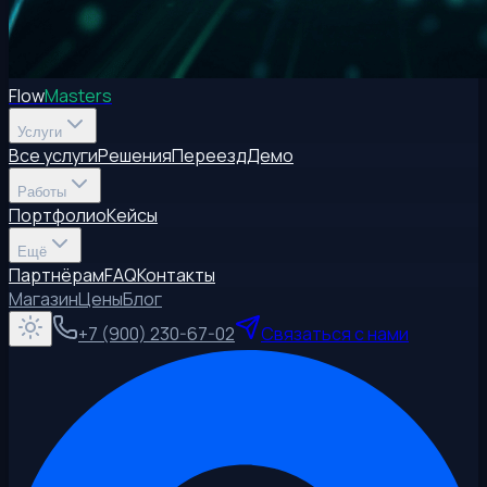
Flow
Masters
Услуги
Все услуги
Решения
Переезд
Демо
Работы
Портфолио
Кейсы
Ещё
Партнёрам
FAQ
Контакты
Магазин
Цены
Блог
+7 (900) 230-67-02
Связаться с нами