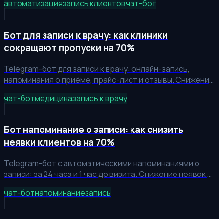
автоматизация
запись клиентов
чат-бот
ручной работы на 40%.
Бот для записи к врачу: как клиники
сокращают пропуски на 70%
Telegram-бот для записи к врачу: онлайн-запись,
напоминания о приёме, прайс-лист и отзывы. Снижение
пропусков с 18% до 4%, рост выручки клиники на 20-
чат-бот
медицина
запись к врачу
35%.
Бот напоминание о записи: как снизить
неявки клиентов на 70%
Telegram-бот с автоматическими напоминаниями о
записи: за 24 часа и 1 час до визита. Снижение неявок с
18% до 4%, рост выручки салонов и клиник на 20-35%.
чат-бот
напоминание
запись