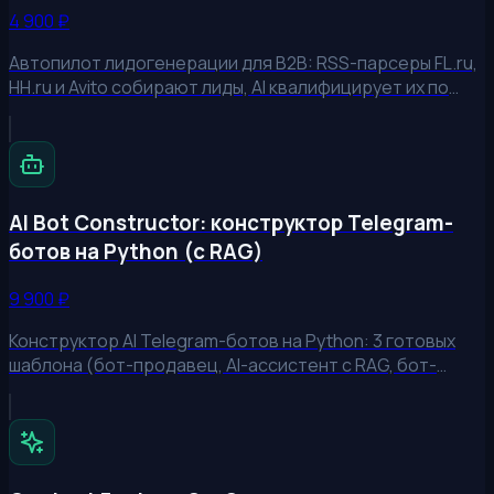
4 900
₽
Автопилот лидогенерации для B2B: RSS-парсеры FL.ru,
HH.ru и Avito собирают лиды, AI квалифицирует их по
скорингу, а digest-ы улетают в Telegram и CRM/Notion.
Готовый стартовый код и руководство по парсингу
лидов — реальный опыт: 82 проекта в базе, 60+ лидов
за запуск. Обновлённая версия с готовыми шаблонами
рассылки и инструкцией по развёртыванию.
AI Bot Constructor: конструктор Telegram-
ботов на Python (с RAG)
9 900
₽
Конструктор AI Telegram-ботов на Python: 3 готовых
шаблона (бот-продавец, AI-ассистент с RAG, бот-
аналитик) с общим ядром, конфигами и деплой-
скриптом. ~1480 строк production-ready кода на
python-telegram-bot с админ-панелью и аналитикой, а
уникальное demo.py запускается без Telegram-токена
— для мгновенного онбординга. RAG-бот обучается на