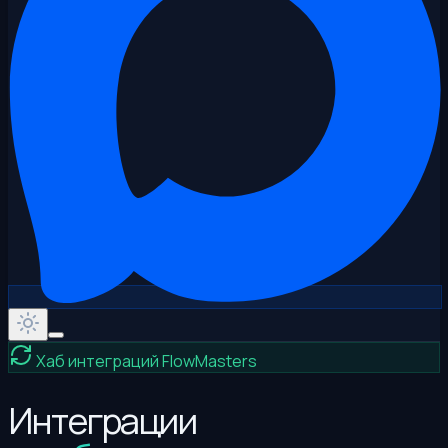
Хаб интеграций FlowMasters
Интеграции