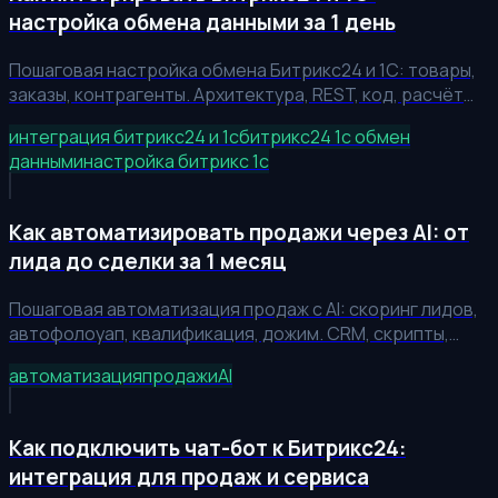
настройка обмена данными за 1 день
Пошаговая настройка обмена Битрикс24 и 1С: товары,
заказы, контрагенты. Архитектура, REST, код, расчёт
экономии — 20+ часов ручной работы в неделю.
интеграция битрикс24 и 1с
битрикс24 1с обмен
данными
настройка битрикс 1с
Как автоматизировать продажи через AI: от
лида до сделки за 1 месяц
Пошаговая автоматизация продаж с AI: скоринг лидов,
автофолоуап, квалификация, дожим. CRM, скрипты,
рост конверсии на 25%.
автоматизация
продажи
AI
Как подключить чат-бот к Битрикс24:
интеграция для продаж и сервиса