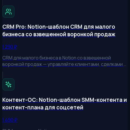
CRM Pro: Notion-шаблон CRM для малого
бизнеса со взвешенной воронкой продаж
1 290
₽
CRM для малого бизнеса в Notion со взвешенной
воронкой продаж — управляйте клиентами, сделками и
прогнозом выручки в одном шаблоне. Взвешенная
воронка (сумма × вероятность) считает реальный
прогноз выручки, а задачи с автонапоминаниями не
дают сделкам зависнуть. Дашборд прогноза выручки и
конверсии, шаблоны писем, КП и договоров, структура
Контент-ОС: Notion-шаблон SMM-контента и
под интеграцию с Telegram-ботом сделок.
контент-плана для соцсетей
1 490
₽