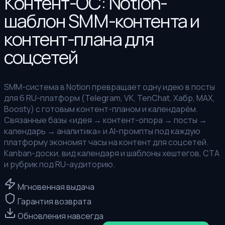
Контент-ОС: Notion-
шаблон SMM-контента и
контент-плана для
соцсетей
SMM-система в Notion превращает одну идею в посты
для 6 RU-платформ (Telegram, VK, TenChat, Хабр, MAX,
Boosty) с готовым контент-планом и календарём.
Связанные базы «идея → контент-опора → посты →
календарь → аналитика» и AI-промпты под каждую
платформу экономят часы на контент для соцсетей.
Kanban-доски, вид календаря и шаблоны хештегов, CTA
и рубрик под RU-аудиторию.
Мгновенная выдача
Гарантия возврата
Обновления навсегда