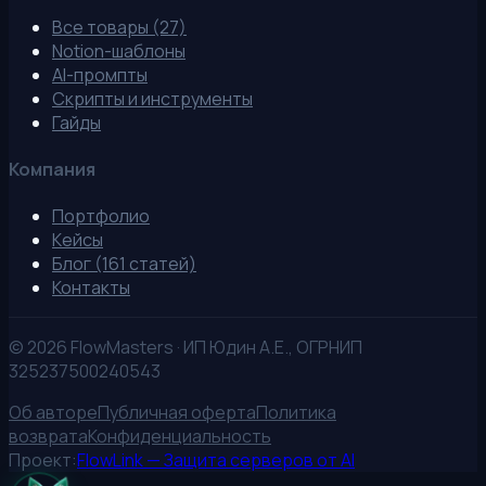
Все товары (27)
Notion-шаблоны
AI-промпты
Скрипты и инструменты
Гайды
Компания
Портфолио
Кейсы
Блог (161 статей)
Контакты
©
2026
FlowMasters · ИП Юдин А.Е., ОГРНИП
325237500240543
Об авторе
Публичная оферта
Политика
возврата
Конфиденциальность
Проект:
FlowLink — Защита серверов от AI