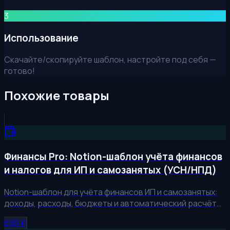
3
Использование
Скачайте/скопируйте шаблон, настройте под себя —
готово!
Похожие товары
Финансы Pro: Notion-шаблон учёта финансов
и налогов для ИП и самозанятых (УСН/НПД)
Notion-шаблон для учёта финансов ИП и самозанятых:
доходы, расходы, бюджеты и автоматический расчёт
налогов УСН 6%/15% и НПД. Контролируйте личные и
690
₽
бизнес-финансы, прогнозируйте кассовые разрывы и