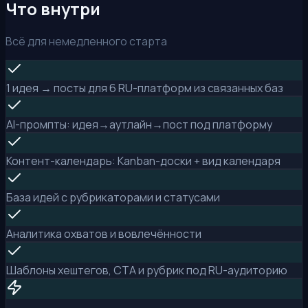
Что внутри
Всё для немедленного старта
1 идея → посты для 6 RU-платформ из связанных баз
AI-промпты: идея→аутлайн→пост под платформу
Контент-календарь: Kanban-доски + вид календаря
База идей с рубрикаторами и статусами
Аналитика охватов и вовлечённости
Шаблоны хештегов, CTA и рубрик под RU-аудиторию