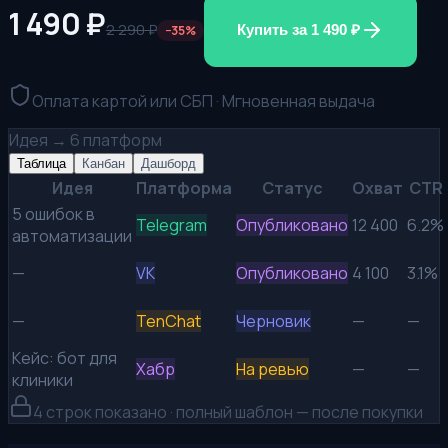
1 490
₽
2 290
₽
Купить за
1 490
₽
−
35
%
Оплата картой или СБП · Мгновенная выдача
Идея → 6 платформ
Таблица
Канбан
Дашборд
Идея
Платформа
Статус
Охват
CTR
5 ошибок в
Telegram
Опубликовано
12 400
6.2%
автоматизации
—
VK
Опубликовано
4 100
3.1%
—
TenChat
Черновик
—
—
Кейс: бот для
Хабр
На ревью
—
—
клиники
4
строк показано · полный шаблон — после покупки