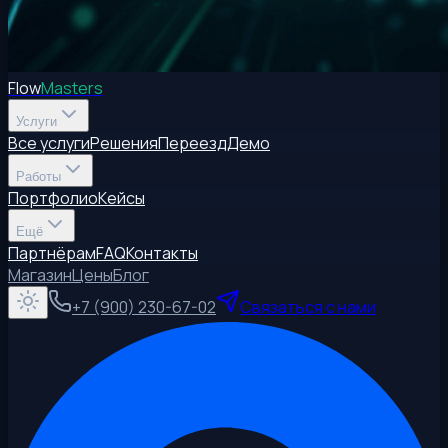
Flow
Masters
Услуги
Все услуги
Решения
Переезд
Демо
Работы
Портфолио
Кейсы
Ещё
Партнёрам
FAQ
Контакты
Магазин
Цены
Блог
+7 (900) 230-67-02
Связаться с нами