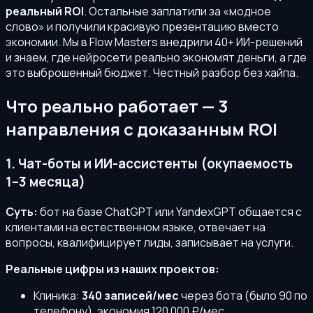
реальный ROI
. Остальные заплатили за «модное
слово» и получили красивую презентацию вместо
экономии. Мы в Flow Masters внедрили 40+ ИИ-решений
и знаем, где нейросети реально экономят деньги, а где
это выброшенный бюджет. Честный разбор без хайпа.
Что реально работает — 3
направления с доказанным ROI
1. Чат-боты и ИИ-ассистенты (окупаемость
1–3 месяца)
Суть:
бот на базе ChatGPT или YandexGPT общается с
клиентами на естественном языке, отвечает на
вопросы, квалифицирует лиды, записывает на услуги.
Реальные цифры из наших проектов:
Клиника:
340 записей/мес
через бота (было 90 по
телефону), экономия 120 000 ₽/мес