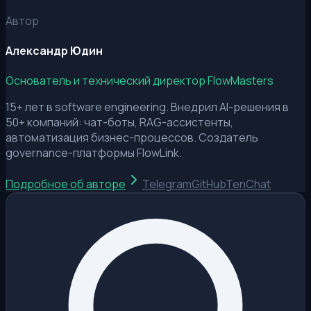
Автор
Александр Юдин
Основатель и технический директор FlowMasters
15+ лет в software engineering. Внедрил AI-решения в
50+ компаний: чат-боты, RAG-ассистенты,
автоматизация бизнес-процессов. Создатель
governance-платформы FlowLink.
Подробное об авторе
Telegram
GitHub
TenChat