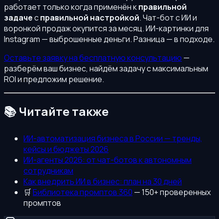
работает только когда применён к
правильной
задаче
с
правильной настройкой
. Чат-бот с ИИ и
воронкой продаж окупится за месяц. ИИ-картинки для
Instagram — выброшенные деньги. Разница — в подходе.
Оставьте заявку на бесплатную консультацию
—
разберём ваш бизнес, найдём задачу с максимальным
ROI и предложим решение.
📚 Читайте также
ИИ-автоматизация бизнеса в России — тренды,
кейсы и бюджеты 2026
ИИ-агенты 2026: от чат-ботов к автономным
сотрудникам
Как внедрить ИИ в бизнес: план на 30 дней
🛒
Библиотека промптов 360
— 150+ проверенных
промптов