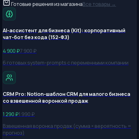
Готовые решения из магазина
Все товары →
AI-ассистент для бизнеса (Kit): корпоративный
чат-бот без кода (152-ФЗ)
4 900
₽
7 900
₽
6 готовых system-prompts с переменными компании
CRM Pro: Notion-шаблон CRM для малого бизнеса
со взвешенной воронкой продаж
1 290
₽
1 990
₽
Взвешенная воронка продаж (сумма × вероятность =
прогноз)