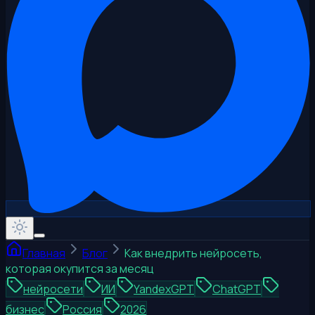
Главная
Блог
Как внедрить нейросеть,
которая окупится за месяц
нейросети
ИИ
YandexGPT
ChatGPT
бизнес
Россия
2026