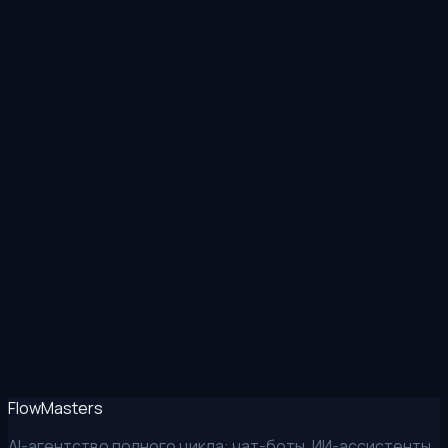
MAX
Позвонить
Flow
Masters
AI-агентство полного цикла: чат-боты, ИИ-ассистенты,