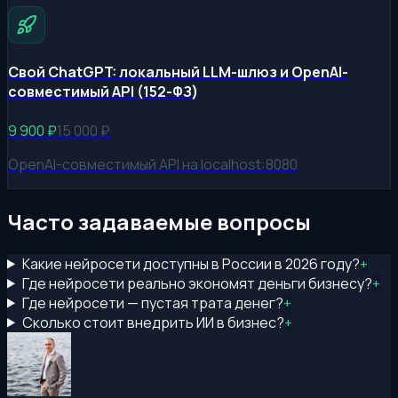
Свой ChatGPT: локальный LLM-шлюз и OpenAI-
совместимый API (152-ФЗ)
9 900
₽
15 000
₽
OpenAI-совместимый API на localhost:8080
Часто задаваемые вопросы
Какие нейросети доступны в России в 2026 году?
+
Где нейросети реально экономят деньги бизнесу?
+
Где нейросети — пустая трата денег?
+
Сколько стоит внедрить ИИ в бизнес?
+