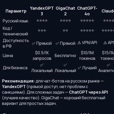
YandexGPT
GigaChat
ChatGPT-
Параметр
Claud
3
2
4o
⭐⭐⭐⭐
⭐⭐⭐⭐
⭐⭐⭐⭐⭐
⭐⭐⭐
Русский язык
Код /
⭐⭐⭐
⭐⭐
⭐⭐⭐⭐⭐
⭐⭐⭐⭐
технический
Доступность
⚠️ VPN/API
⚠️ API
✅ Прямой
✅ Прямой
в РФ
$0.5/1K
$10/1M
$15/1
Цена
Бесплатно
запросов
токенов
токен
✅
✅
✅
Для бизнеса
✅ Лучший
Локальный
Локальный
Аналит
Рекомендация:
для чат-ботов на русском рынке —
YandexGPT
(прямой доступ, нет проблем с
санкциями). Для сложных задач —
ChatGPT через API
(лучшее качество). GigaChat — хороший бесплатный
вариант для простых задач.