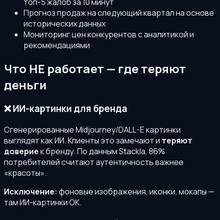
топ-5 жалоб за 10 минут
Прогноз продаж на следующий квартал на основе
исторических данных
Мониторинг цен конкурентов с аналитикой и
рекомендациями
Что НЕ работает — где теряют
деньги
❌ ИИ-картинки для бренда
Сгенерированные Midjourney/DALL-E картинки
выглядят как ИИ. Клиенты это замечают и
теряют
доверие
к бренду. По данным Stackla, 86%
потребителей считают аутентичность важнее
«красоты».
Исключение:
фоновые изображения, иконки, мокапы —
там ИИ-картинки OK.