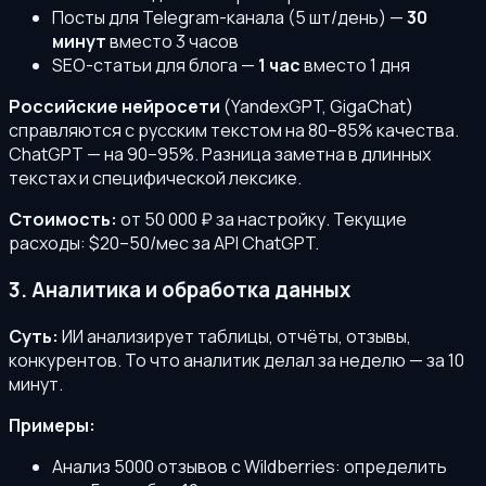
Посты для Telegram-канала (5 шт/день) —
30
минут
вместо 3 часов
SEO-статьи для блога —
1 час
вместо 1 дня
Российские нейросети
(YandexGPT, GigaChat)
справляются с русским текстом на 80–85% качества.
ChatGPT — на 90–95%. Разница заметна в длинных
текстах и специфической лексике.
Стоимость:
от 50 000 ₽ за настройку. Текущие
расходы: $20–50/мес за API ChatGPT.
3. Аналитика и обработка данных
Суть:
ИИ анализирует таблицы, отчёты, отзывы,
конкурентов. То что аналитик делал за неделю — за 10
минут.
Примеры:
Анализ 5000 отзывов с Wildberries: определить