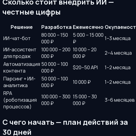
Сколько стоит внедрить ИИ —
честные цифры
Решение
Разработка
Ежемесячно
Окупаемост
80 000 – 150
5 000 – 15 000
ИИ-чат-бот
1–3 месяца
000 ₽
₽
ИИ-ассистент
100 000 – 200
10 000 – 20
2–4 месяца
для продаж
000 ₽
000 ₽
Автоматизация
50 000 – 100
$20–50 API
1–2 месяца
контента
000 ₽
Парсинг + ИИ-
50 000 – 100
10 000 ₽
1–2 месяца
аналитика
000 ₽
RPA
100 000 – 300
15 000 – 30
(роботизация
3–6 месяцев
000 ₽
000 ₽
процессов)
С чего начать — план действий за
30 дней