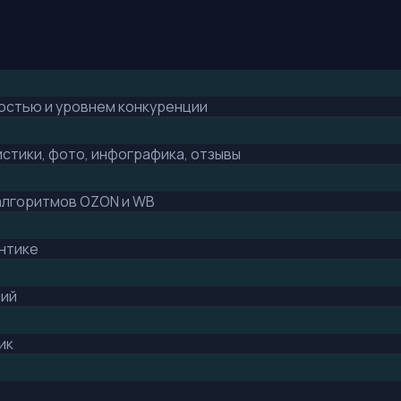
ностью и уровнем конкуренции
истики, фото, инфографика, отзывы
 алгоритмов OZON и WB
нтике
ний
ик