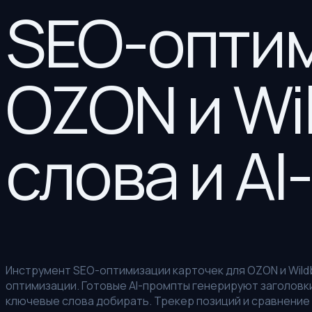
SEO-оптим
OZON и Wi
слова и A
Инструмент SEO-оптимизации карточек для OZON и Wildb
оптимизации. Готовые AI-промпты генерируют заголовки
ключевые слова добирать. Трекер позиций и сравнение 