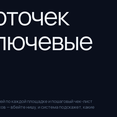
рточек
ключевые
ией по каждой площадке и пошаговый чек-лист
ов — вбейте нишу, и система подскажет, какие