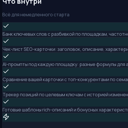
Что внутри
Всё для немедленного старта
Банк ключевых слов с разбивкой по площадкам, частот
Чек-лист SEO-карточки: заголовок, описание, характер
AI-промпты под каждую площадку: разные формулы для
Сравнение вашей карточки с топ-конкурентами по сема
Трекер позиций по целевым ключам с историей измене
Готовые шаблоны rich-описаний и бонусных характерист