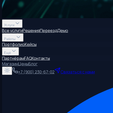
Услуги
Все услуги
Решения
Переезд
Демо
Работы
Портфолио
Кейсы
Ещё
Партнёрам
FAQ
Контакты
Магазин
Цены
Блог
+7 (900) 230-67-02
Связаться с нами