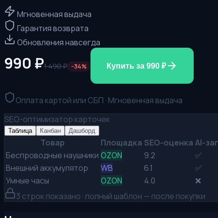
Мгновенная выдача
Гарантия возврата
Обновления навсегда
990
₽
1 490
₽
Купить за
990
₽
−
34
%
Оплата картой или СБП · Мгновенная выдача
SEO-оптимизатор карточек
Таблица
Канбан
Дашборд
Товар
Площадка
SEO-оценка
AI-за
Беспроводные наушники
OZON
9.2
✅
Внешний аккумулятор
WB
6.1
✅
Умные часы
OZON
4.0
❌
3
строк показано · полный шаблон — после покупки