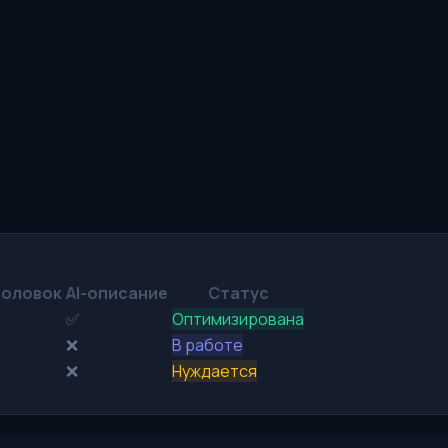
головок
AI-описание
Статус
✅
Оптимизирована
❌
В работе
❌
Нуждается