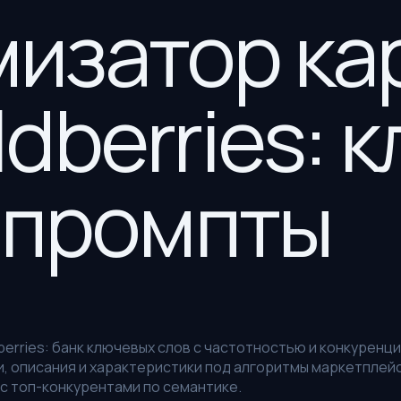
изатор ка
ldberries: 
I-промпты
erries: банк ключевых слов с частотностью и конкуренц
, описания и характеристики под алгоритмы маркетплейс
с топ-конкурентами по семантике.