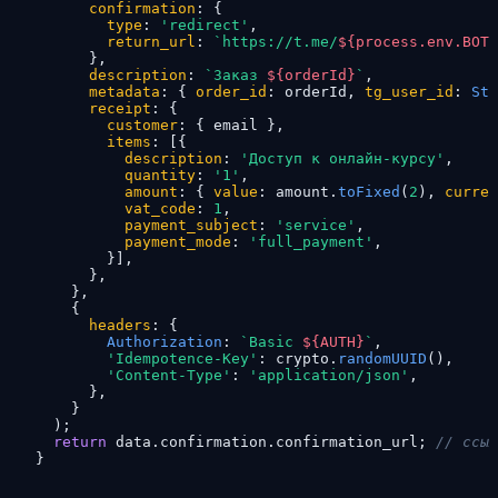
confirmation
: {

type
: 
'redirect'
,

return_url
: 
`https://t.me/
${process.env.BOT_
      },

description
: 
`Заказ 
${orderId}
`
,

metadata
: { 
order_id
: orderId, 
tg_user_id
: 
Str
receipt
: {

customer
: { email },

items
: [{

description
: 
'Доступ к онлайн-курсу'
,

quantity
: 
'1'
,

amount
: { 
value
: amount.
toFixed
(
2
), 
curren
vat_code
: 
1
,

payment_subject
: 
'service'
,

payment_mode
: 
'full_payment'
,

        }],

      },

    },

    {

headers
: {

Authorization
: 
`Basic 
${AUTH}
`
,

'Idempotence-Key'
: crypto.
randomUUID
(),

'Content-Type'
: 
'application/json'
,

      },

    }

  );

return
 data.
confirmation
.
confirmation_url
; 
// ссыл
}