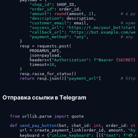
"shop_id"
: SHOP_ID,

"order_id"
: order_id,

"amount"
: 
round
(amount, 
2
),          
# в руб
"description"
: description,

"customer_email"
: email,             
# нужен
"success_url"
: 
"https://t.me/your_bot?start=
"callback_url"
: 
"https://bot.example.com/web
"payment_method"
: 
"any"
,             
# any |
    }

    resp = requests.post(

        PRODAMUS_API,

        json=payload,

        headers={
"Authorization"
: 
f"Bearer 
{SECRET}
"
        timeout=
10
,

    )

    resp.raise_for_status()

return
 resp.json()[
"payment_url"
]        
# https
Отправка ссылки в Telegram
from
 urllib.parse 
import
 quote

def
send_pay_button
(
bot, chat_id: 
int
, order_id: 
str
    url = create_payment_link(order_id, amount, 
"Кур
    keyboard = {
"inline_keyboard"
: [[{
"text"
: 
f"💳 О