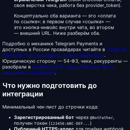
своя верстка чека, работа без provider_token).
Концептуально оба варианта — это «оплата
по ссылке»: в первом случае «ссылка» —
это кнопка-инвойс внутри чата, во втором
— внешний URL. Ниже разберём оба.
Подробно о механике Telegram Payments и
доступных в России провайдерах читайте в
Telegram
Payments: как принимать оплату через бота
.
Юридическую сторону — 54-ФЗ, чеки, рекурренты —
разобрали в
приёме оплат через Telegram-бот с
кассовой интеграцией
.
Что нужно подготовить до
интеграции
Минимальный чек-лист до строчки кода:
Зарегистрированный бот
через
,
@BotFather
получен токен (
)
123456:ABC-DEF...
Публичный HTTPS-адрес
для приёма webhook