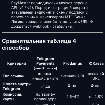
PayMaster периодически меняет версию
API (v1 / v2). Перед интеграцией сверьте
актуальный эндпоинт и схему подписи с
персональным менеджером МТС Банка.
Логика «создать инвойс → получить URL →
дождаться webhook» стабильна.
Сравнительная таблица 4
способов
Telegram
Критерий
Payments
Prodamus
ЮKassa
(
)
sendInvoice
кнопка-
внешний
Тип ссылки
внешний URL
инвойс в чате
URL
Оплата внутри
⛔ нет
⛔ нет
✅ да
Telegram
Комиссия,
по тарифу
2,5–4%
от 2,8%
карты
провайдера
зависит от
✅ (от