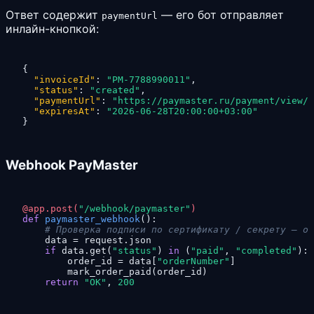
Ответ содержит
— его бот отправляет
paymentUrl
инлайн-кнопкой:
{
"invoiceId"
:
"PM-7788990011"
,
"status"
:
"created"
,
"paymentUrl"
:
"https://paymaster.ru/payment/view/P
"expiresAt"
:
"2026-06-28T20:00:00+03:00"
}
Webhook PayMaster
@app.post(
"/webhook/paymaster"
)
def
paymaster_webhook
():

# Проверка подписи по сертификату / секрету — об
    data = request.json

if
 data.get(
"status"
) 
in
 (
"paid"
, 
"completed"
):

        order_id = data[
"orderNumber"
]

        mark_order_paid(order_id)

return
"OK"
, 
200