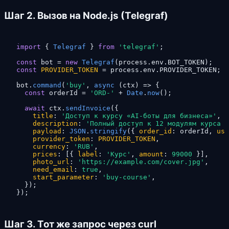
Шаг 2. Вызов на Node.js (Telegraf)
import
 { 
Telegraf
 } 
from
'telegraf'
;

const
 bot = 
new
Telegraf
(process.
env
.
BOT_TOKEN
const
PROVIDER_TOKEN
 = process.
env
.
PROVIDER_TOKEN
; 
/
bot.
command
(
'buy'
, 
async
 (ctx) => {

const
 orderId = 
'ORD-'
 + 
Date
.
now
();

await
 ctx.
sendInvoice
({

title
: 
'Доступ к курсу «AI-боты для бизнеса»'
,

description
: 
'Полный доступ к 12 модулям курса н
payload
: 
JSON
.
stringify
({ 
order_id
: orderId, 
use
provider_token
: 
PROVIDER_TOKEN
,

currency
: 
'RUB'
,

prices
: [{ 
label
: 
'Курс'
, 
amount
: 
99000
 }],

photo_url
: 
'https://example.com/cover.jpg'
,

need_email
: 
true
,

start_parameter
: 
'buy-course'
,

  });

});
Шаг 3. Тот же запрос через curl