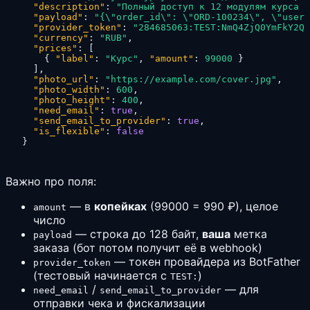
"description"
:
"Полный доступ к 12 модулям курса н
"payload"
:
"{\"order_id\": \"ORD-100234\", \"user_
"provider_token"
:
"284685063:TEST:NmQ4ZjQ0YmFkY2Q3
"currency"
:
"RUB"
,
"prices"
:
[
{
"label"
:
"Курс"
,
"amount"
:
99000
}
]
,
"photo_url"
:
"https://example.com/cover.jpg"
,
"photo_width"
:
600
,
"photo_height"
:
400
,
"need_email"
:
true
,
"send_email_to_provider"
:
true
,
"is_flexible"
:
false
}
Важно про поля:
— в
копейках
(99000 = 990 ₽), целое
amount
число
— строка до 128 байт,
ваша
метка
payload
заказа (бот потом получит её в webhook)
— токен провайдера из BotFather
provider_token
(тестовый начинается с
)
TEST:
/
— для
need_email
send_email_to_provider
отправки чека и фискализации