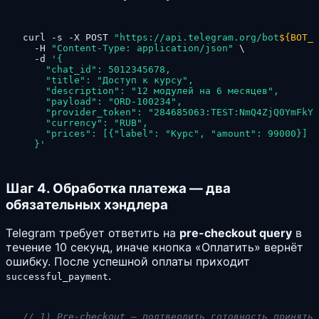
curl -s -X POST 
"https://api.telegram.org/bot
${BOT_T
  -H 
"Content-Type: application/json"
 \

  -d 
'{

    "chat_id": 5012345678,

    "title": "Доступ к курсу",

    "description": "12 модулей на 6 месяцев",

    "payload": "ORD-100234",

    "provider_token": "284685063:TEST:NmQ4ZjQ0YmFkY2
    "currency": "RUB",

    "prices": [{"label": "Курс", "amount": 99000}]

  }'
Шаг 4. Обработка платежа — два
обязательных хэндлера
Telegram требует ответить на
pre-checkout query
в
течение 10 секунд, иначе кнопка «Оплатить» вернёт
ошибку. После успешной оплаты приходит
.
successful_payment
// 1) Pre-checkout — подтвердить готовность принять 