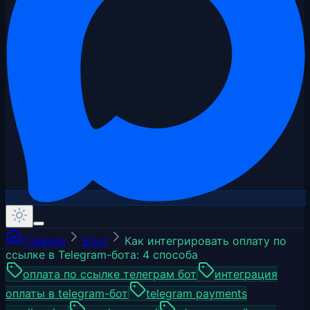
Главная
Блог
Как интегрировать оплату по
ссылке в Telegram-бота: 4 способа
оплата по ссылке телеграм бот
интеграция
оплаты в telegram-бот
telegram payments