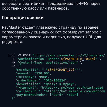
договор и сертификат. Поддерживает 54-ФЗ через
собственную кассу или партнёров.
Генерация ссылки
PayMaster отдаёт платёжную страницу по заранее
согласованному сценарию: бот формирует запрос с
параметрами заказа и подписью, получает URL для
редиректа.
curl -X POST 
"https://api.paymaster.ru/v2/invoices/c
  -H 
"Authorization: Bearer 
${PAYMASTER_TOKEN}
"
 \

  -H 
"Content-Type: application/json"
 \

  -d 
'{

    "merchantId": "'
"
${MERCHANT_ID}
"
'",

    "amount": "990.00",

    "currency": "RUB",

    "orderNumber": "ORD-100234",

    "description": "Доступ к курсу",

    "returnUrl": "https://t.me/your_bot?start=paid_o
    "callbackUrl": "https://bot.example.com/webhook/
    "paymentMethods": ["card", "sbp"]

  }'