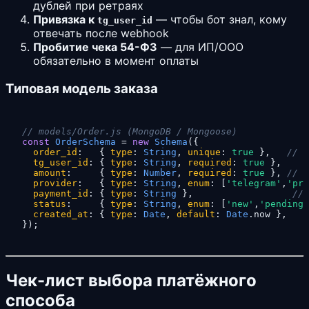
дублей при ретраях
Привязка к
— чтобы бот знал, кому
tg_user_id
отвечать после webhook
Пробитие чека 54-ФЗ
— для ИП/ООО
обязательно в момент оплаты
Типовая модель заказа
// models/Order.js (MongoDB / Mongoose)
const
OrderSchema
 = 
new
Schema
({

order_id
:   { 
type
: 
String
, 
unique
: 
true
 },   
// O
tg_user_id
: { 
type
: 
String
, 
required
: 
true
 },

amount
:     { 
type
: 
Number
, 
required
: 
true
 }, 
// в
provider
:   { 
type
: 
String
, 
enum
: [
'telegram'
,
'pro
payment_id
: { 
type
: 
String
 },                  
// 
status
:     { 
type
: 
String
, 
enum
: [
'new'
,
'pending'
created_at
: { 
type
: 
Date
, 
default
: 
Date
.
now
 },

});
Чек-лист выбора платёжного
способа