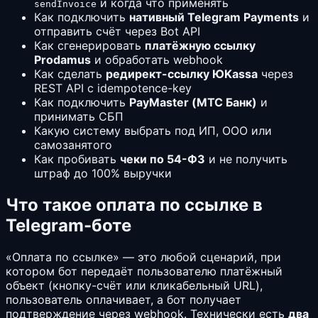
и когда что применять
sendInvoice
Как подключить
нативный Telegram Payments
и
отправить счёт через Bot API
Как сгенерировать
платёжную ссылку
Prodamus
и обработать webhook
Как сделать
редирект-ссылку ЮKassa
через
REST API с idempotence-key
Как подключить
PayMaster (МТС Банк)
и
принимать СБП
Какую систему выбрать под ИП, ООО или
самозанятого
Как пробивать
чеки по 54-ФЗ
и не получить
штраф до 100% выручки
Что такое оплата по ссылке в
Telegram-боте
«Оплата по ссылке» — это любой сценарий, при
котором бот передаёт пользователю платёжный
объект (кнопку-счёт или кликабельный URL),
пользователь оплачивает, а бот получает
подтверждение через webhook. Технически есть
два