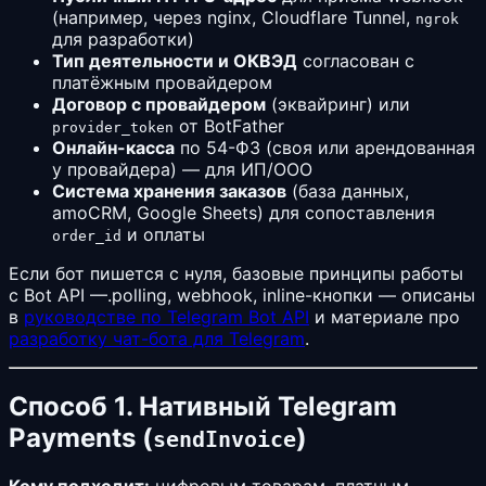
(например, через nginx, Cloudflare Tunnel,
ngrok
для разработки)
Тип деятельности и ОКВЭД
согласован с
платёжным провайдером
Договор с провайдером
(эквайринг) или
от BotFather
provider_token
Онлайн-касса
по 54-ФЗ (своя или арендованная
у провайдера) — для ИП/ООО
Система хранения заказов
(база данных,
amoCRM, Google Sheets) для сопоставления
и оплаты
order_id
Если бот пишется с нуля, базовые принципы работы
с Bot API —.polling, webhook, inline-кнопки — описаны
в
руководстве по Telegram Bot API
и материале про
разработку чат-бота для Telegram
.
Способ 1. Нативный Telegram
Payments (
)
sendInvoice
Кому подходит:
цифровым товарам, платным