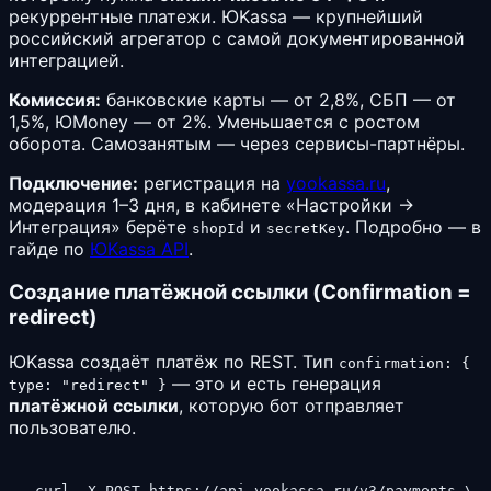
рекуррентные платежи. ЮKassa — крупнейший
российский агрегатор с самой документированной
интеграцией.
Комиссия:
банковские карты — от 2,8%, СБП — от
1,5%, ЮMoney — от 2%. Уменьшается с ростом
оборота. Самозанятым — через сервисы-партнёры.
Подключение:
регистрация на
yookassa.ru
,
модерация 1–3 дня, в кабинете «Настройки →
Интеграция» берёте
и
. Подробно — в
shopId
secretKey
гайде по
ЮKassa API
.
Создание платёжной ссылки (Confirmation =
redirect)
ЮKassa создаёт платёж по REST. Тип
confirmation: {
— это и есть генерация
type: "redirect" }
платёжной ссылки
, которую бот отправляет
пользователю.
curl -X POST https://api.yookassa.ru/v3/payments \
