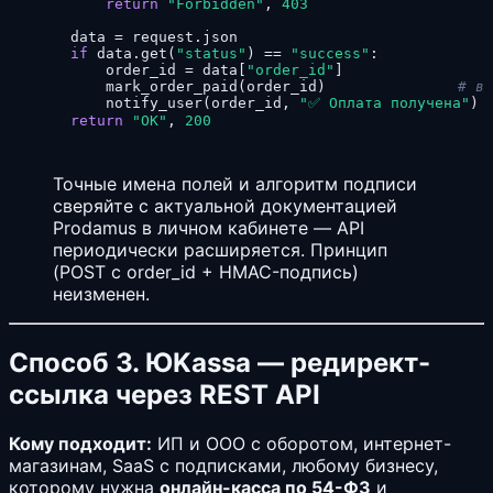
return
"Forbidden"
, 
403
    data = request.json

if
 data.get(
"status"
) == 
"success"
:

        order_id = data[
"order_id"
]

        mark_order_paid(order_id)               
# вы
        notify_user(order_id, 
"✅ Оплата получена"
)

return
"OK"
, 
200
Точные имена полей и алгоритм подписи
сверяйте с актуальной документацией
Prodamus в личном кабинете — API
периодически расширяется. Принцип
(POST с order_id + HMAC-подпись)
неизменен.
Способ 3. ЮKassa — редирект-
ссылка через REST API
Кому подходит:
ИП и ООО с оборотом, интернет-
магазинам, SaaS с подписками, любому бизнесу,
которому нужна
онлайн-касса по 54-ФЗ
и