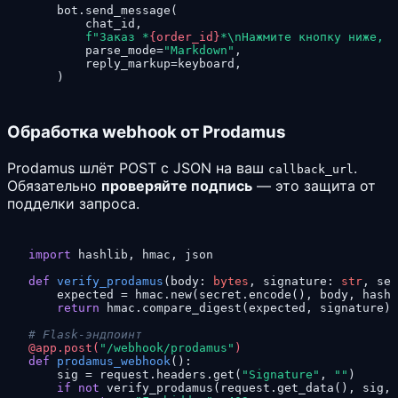
    bot.send_message(

        chat_id,

f"Заказ *
{order_id}
*\nНажмите кнопку ниже, ч
        parse_mode=
"Markdown"
,

        reply_markup=keyboard,

    )
Обработка webhook от Prodamus
Prodamus шлёт POST с JSON на ваш
.
callback_url
Обязательно
проверяйте подпись
— это защита от
подделки запроса.
import
 hashlib, hmac, json

def
verify_prodamus
(
body: 
bytes
, signature: 
str
, sec
    expected = hmac.new(secret.encode(), body, hashl
return
 hmac.compare_digest(expected, signature)

# Flask-эндпоинт
@app.post(
"/webhook/prodamus"
)
def
prodamus_webhook
():

    sig = request.headers.get(
"Signature"
, 
""
)

if
not
 verify_prodamus(request.get_data(), sig, 