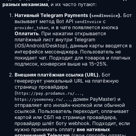
разных механизма
, и их часто путают:
Нативный Telegram Payments (
).
Бот
sendInvoice
вызывает метод Bot API
с
sendInvoice
, и в чате появляется кнопка
provider_token
Оплатить
. При нажатии открывается
платёжный лист
внутри
Telegram
(iOS/Android/Desktop), данные карты вводятся в
интерфейсе мессенджера. Пользователь не
покидает чат. Подходит для товаров и платных
подписок, конверсия выше на 15–25%.
Внешняя платёжная ссылка (URL).
Бот
генерирует уникальный URL на платёжную
страницу провайдера
(
,
https://pay.prodamus.ru/...
, домен PayMaster) и
https://yoomoney.ru/...
отправляет его инлайн-кнопкой или обычной
ссылкой. Пользователь переходит, оплачивает
картой или СБП на странице провайдера,
провайдер шлёт боту webhook. Подходит, если
нужно принимать оплату
вне нативных
ограничений Telegram
(свои способы оплаты,