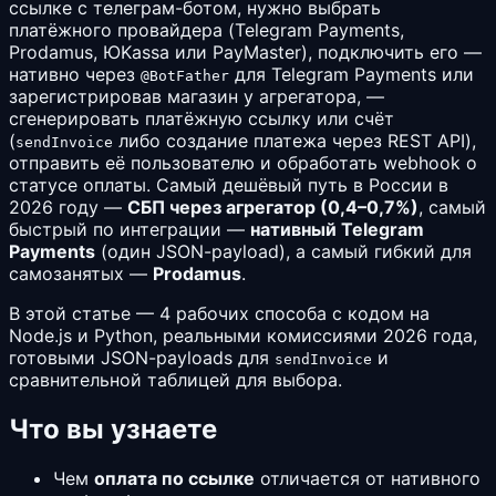
ссылке с телеграм-ботом, нужно выбрать
платёжного провайдера (Telegram Payments,
Prodamus, ЮKassa или PayMaster), подключить его —
нативно через
для Telegram Payments или
@BotFather
зарегистрировав магазин у агрегатора, —
сгенерировать платёжную ссылку или счёт
(
либо создание платежа через REST API),
sendInvoice
отправить её пользователю и обработать webhook о
статусе оплаты. Самый дешёвый путь в России в
2026 году —
СБП через агрегатор (0,4–0,7%)
, самый
быстрый по интеграции —
нативный Telegram
Payments
(один JSON-payload), а самый гибкий для
самозанятых —
Prodamus
.
В этой статье — 4 рабочих способа с кодом на
Node.js и Python, реальными комиссиями 2026 года,
готовыми JSON-payloads для
и
sendInvoice
сравнительной таблицей для выбора.
Что вы узнаете
Чем
оплата по ссылке
отличается от нативного