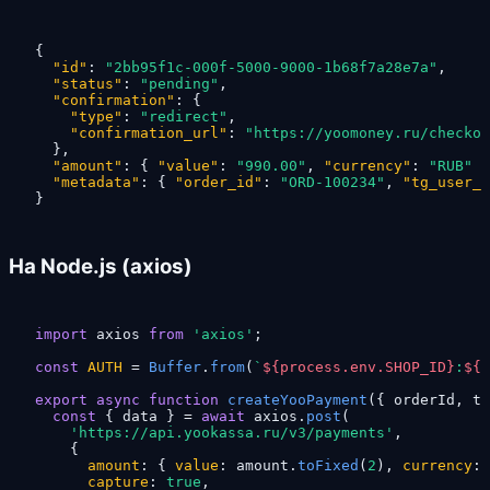
{
"id"
:
"2bb95f1c-000f-5000-9000-1b68f7a28e7a"
,
"status"
:
"pending"
,
"confirmation"
:
{
"type"
:
"redirect"
,
"confirmation_url"
:
"https://yoomoney.ru/checkou
}
,
"amount"
:
{
"value"
:
"990.00"
,
"currency"
:
"RUB"
}
"metadata"
:
{
"order_id"
:
"ORD-100234"
,
"tg_user_i
}
На Node.js (axios)
import
 axios 
from
'axios'
;

const
AUTH
 = 
Buffer
.
from
(
`
${process.env.SHOP_ID}
:
${p
export
async
function
createYooPayment
(
{ orderId, tg
const
 { data } = 
await
 axios.
post
(

'https://api.yookassa.ru/v3/payments'
,

    {

amount
: { 
value
: amount.
toFixed
(
2
), 
currency
: 
capture
: 
true
,
