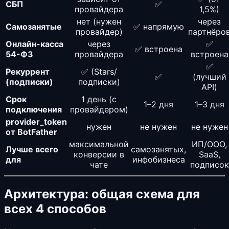
СБП
✅
провайдера
1,5%)
нет (нужен
через
Самозанятые
✅ напрямую
провайдер)
партнёро
Онлайн-касса
через
✅
✅ встроена
54-ФЗ
провайдера
встроена
✅
Рекуррент
✅ (Stars/
✅
(лучший
(подписки)
подписки)
API)
Срок
1 день (с
1–2 дня
1–3 дня
подключения
провайдером)
provider_token
нужен
не нужен
не нужен
от BotFather
максимальной
ИП/ООО,
Лучше всего
самозанятых,
конверсии в
SaaS,
для
инфобизнеса
чате
подписок
Архитектура: общая схема для
всех 4 способов