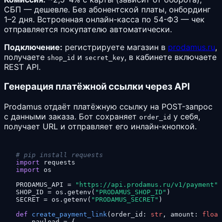
СБП — дешевле. Без абонентской платы, онбординг
1–2 дня. Встроенная онлайн-касса по 54-ФЗ — чек
отправляется покупателю автоматически.
Подключение:
регистрируете магазин в
prodamus.ru
,
получаете
и
, в кабинете включаете
shop_id
secret_key
REST API.
Генерация платёжной ссылки через API
Prodamus отдаёт платёжную ссылку на POST-запрос
с данными заказа. Бот сохраняет
у себя,
order_id
получает URL и отправляет его инлайн-кнопкой.
# pip install requests
import
import
 os

PRODAMUS_API = 
"https://api.prodamus.ru/v1/payment"
SHOP_ID = os.getenv(
"PRODAMUS_SHOP_ID"
)

SECRET = os.getenv(
"PRODAMUS_SECRET"
)

def
create_payment_link
(
order_id: 
str
, amount: 
float
    payload = {
