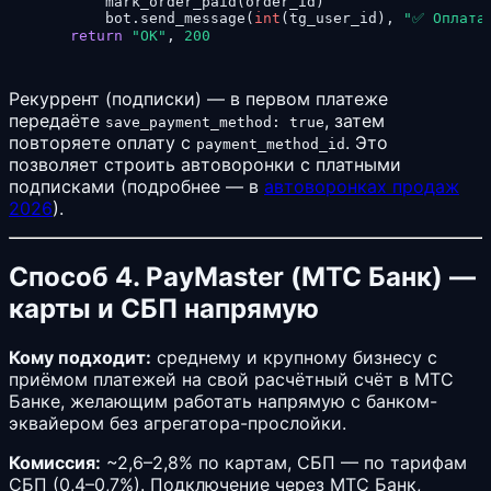
        mark_order_paid(order_id)

        bot.send_message(
int
(tg_user_id), 
"✅ Оплата
return
"OK"
, 
200
Рекуррент (подписки) — в первом платеже
передаёте
, затем
save_payment_method: true
повторяете оплату с
. Это
payment_method_id
позволяет строить автоворонки с платными
подписками (подробнее — в
автоворонках продаж
2026
).
Способ 4. PayMaster (МТС Банк) —
карты и СБП напрямую
Кому подходит:
среднему и крупному бизнесу с
приёмом платежей на свой расчётный счёт в МТС
Банке, желающим работать напрямую с банком-
эквайером без агрегатора-прослойки.
Комиссия:
~2,6–2,8% по картам, СБП — по тарифам
СБП (0,4–0,7%). Подключение через МТС Банк,