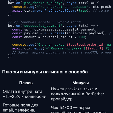
bot.
on
(
'pre_checkout_query'
, 
async
 (ctx) => {

console
.
log
(
'Pre-checkout для заказа:'
, ctx.
preChe
await
 ctx.
answerPreCheckoutQuery
(
true
); 
// false =
});

// 2) Успешная оплата — выдаём товар
bot.
on
(
'successful_payment'
, 
async
 (ctx) => {

const
 sp = ctx.
message
.
successful_payment
;

const
 payload = 
JSON
.
parse
(sp.
invoice_payload
); 
//
const
 amount = sp.
total_amount
 / 
100
;            
/
console
.
log
(
`Оплачен заказ 
${payload.order_id}
 на 
await
 ctx.
reply
(
`✅ Оплата получена (
${amount}
 ₽).
// Здесь: выдать доступ, записать в amoCRM, отправ
});
Плюсы и минусы нативного способа
Плюсы
Минусы
Нужен
и
provider_token
Оплата внутри чата,
подключённый в BotFather
+15–25% к конверсии
провайдер
Готовые поля для
Чек 54-ФЗ — через
email, телефона,
провайдера (не все умеют)