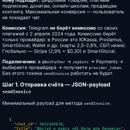
подпискам, донатам, онлайн-школам, продавцам
контента. Максимальная конверсия — пользователь
не покидает чат.
Комиссия:
Telegram
не берёт комиссию
со своих
платежей с 2 апреля 2024 года. Комиссию берёт
только провайдер: в России это ЮKassa, Prodamus,
SmartGlocal, Wallet и др. (карты 2,5–2,8%, СБП ниже).
Глобально — Stripe (2,9% + $0,30) и SmartGlocal.
Подключение:
в
→
→ Payments →
@BotFather
/mybots
выбираете провайдера → получаете
.
provider_token
Без этого токена
работать не будет.
sendInvoice
Шаг 1. Отправка счёта — JSON-payload
sendInvoice
Минимальный payload для метода
:
sendInvoice
{
"chat_id"
:
5012345678
,
"title"
:
"Доступ к курсу «AI-боты для бизнеса»"
,