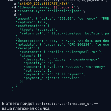
  -u 
"
${SHOP_ID}
:
${SECRET_KEY}
"
 \

  -H 
"Idempotence-Key: 
$(uuidgen)
"
 \

  -H 
"Content-Type: application/json"
 \

  -d 
'{

    "amount": { "value": "990.00", "currency": "RUB"
    "capture": true,

    "confirmation": {

      "type": "redirect",

      "return_url": "https://t.me/your_bot?start=pai
    },

    "description": "Доступ к курсу «AI-боты для бизн
    "metadata": { "order_id": "ORD-100234", "tg_user
    "receipt": {

      "customer": { "email": "client@mail.ru" },

      "items": [{

        "description": "Доступ к онлайн-курсу",

        "quantity": "1",

        "amount": { "value": "990.00", "currency": "
        "vat_code": 1,

        "payment_mode": "full_payment",

        "payment_subject": "service"

      }]

    }

  }'
В ответе придёт
—
confirmation.confirmation_url
ваша платёжная ссылка: