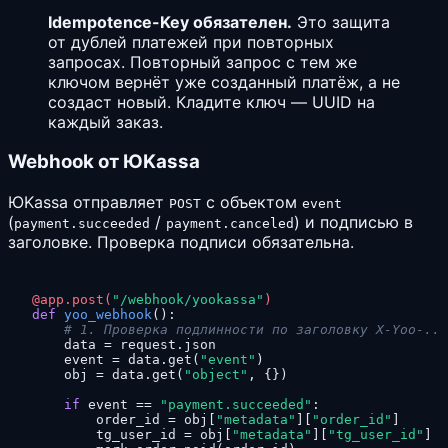
Idempotence-Key обязателен.
Это защита
от дублей платежей при повторных
запросах. Повторный запрос с тем же
ключом вернёт уже созданный платёж, а не
создаст новый. Кладите ключ — UUID на
каждый заказ.
Webhook от ЮKassa
ЮKassa отправляет
с объектом
POST
event
(
/
) и подписью в
payment.succeeded
payment.canceled
заголовке. Проверка подписи обязательна.
@app.post(
"/webhook/yookassa"
)
def
yoo_webhook
():

# 1. Проверка подлинности по заголовку X-Yoo-...
    data = request.json

    event = data.get(
"event"
)

    obj = data.get(
"object"
, {})

if
 event == 
"payment.succeeded"
:

        order_id = obj[
"metadata"
][
"order_id"
]

        tg_user_id = obj[
"metadata"
][
"tg_user_id"
]
