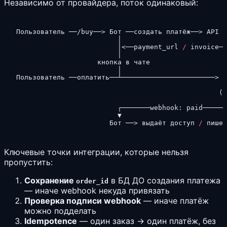
Независимо от провайдера, поток одинаковый:
Пользователь ──
/
buy──
>
 Бот ──создать платёж──
>
 API п
                         │                          
                         │
<
──payment_url 
/
 invoice──
                         │                          
                    кнопка в чате                   
                         │                          
Пользователь ──оплатить──┴───────────────────────
>
 с
                                                    
                                                  (о
                                                    
                         ┌───────
webhook:
 paid──────
                         ▼

                       Бот ──
>
 выдаёт доступ 
/
 пишет
Ключевые точки интеграции, которые нельзя
пропустить:
Сохранение
в БД ДО создания платежа
order_id
— иначе webhook некуда привязать
Проверка подписи webhook
— иначе платёж
можно подделать
Idempotence
— один заказ → один платёж, без