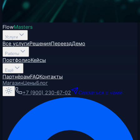
Flow
Masters
Услуги
Все услуги
Решения
Переезд
Демо
Работы
Портфолио
Кейсы
Ещё
Партнёрам
FAQ
Контакты
Магазин
Цены
Блог
+7 (900) 230-67-02
Связаться с нами