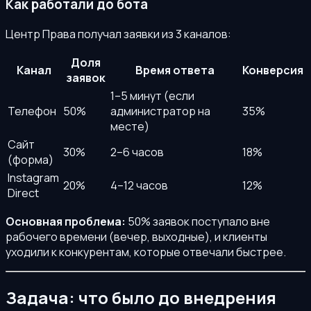
Как работали до бота
Центр Права получал заявки из 3 каналов:
Доля
Канал
Время ответа
Конверсия
заявок
1–5 минут (если
Телефон
50%
администратор на
35%
месте)
Сайт
30%
2–6 часов
18%
(форма)
Instagram
20%
4–12 часов
12%
Direct
Основная проблема:
50% заявок поступало вне
рабочего времени (вечер, выходные), и клиенты
уходили к конкурентам, которые отвечали быстрее.
Задача: что было до внедрения