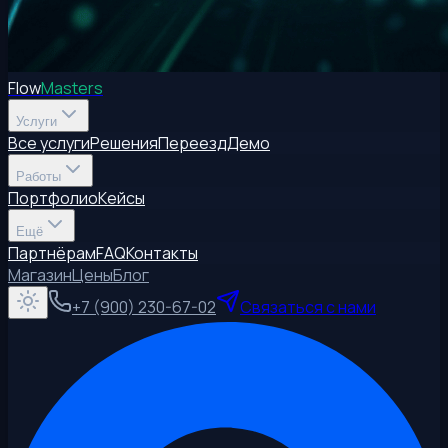
Flow
Masters
Услуги
Все услуги
Решения
Переезд
Демо
Работы
Портфолио
Кейсы
Ещё
Партнёрам
FAQ
Контакты
Магазин
Цены
Блог
+7 (900) 230-67-02
Связаться с нами