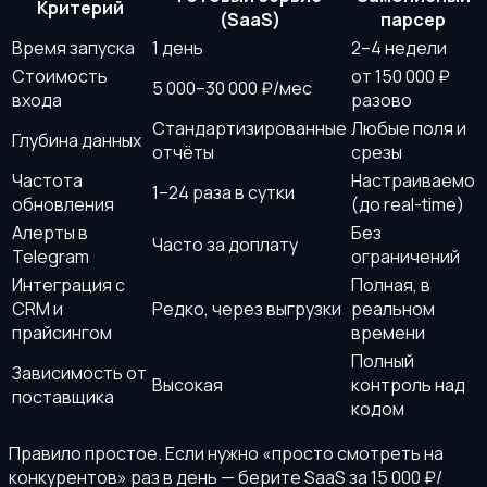
Критерий
(SaaS)
парсер
Время запуска
1 день
2–4 недели
Стоимость
от 150 000 ₽
5 000–30 000 ₽/мес
входа
разово
Стандартизированные
Любые поля и
Глубина данных
отчёты
срезы
Частота
Настраиваемо
1–24 раза в сутки
обновления
(до real-time)
Алерты в
Без
Часто за доплату
Telegram
ограничений
Интеграция с
Полная, в
CRM и
Редко, через выгрузки
реальном
прайсингом
времени
Полный
Зависимость от
Высокая
контроль над
поставщика
кодом
Правило простое. Если нужно «просто смотреть на
конкурентов» раз в день — берите SaaS за 15 000 ₽/