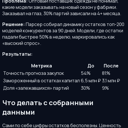
Проблема:
Оптовый поставщик одежды не понимал,
какие модели заказывать на новый сезон у фабрики.
Заказывал на глаз, 30% партий зависали на 4+ месяца.
Решение:
Парсер собирал динамику остатков топ-200
моделей конкурентов за 90 дней. Модели, где остатки
падали быстрее 50% в неделю, маркировались как
«высокий спрос».
Результаты:
Метрика
До
После
Точность прогноза закупок
54%
81%
Замороженный в остатках капитал
6,5 млн ₽
3,1 млн ₽
Доля «залежавшихся» партий
30%
9%
Что делать с собранными
данными
Сами по себе цифры остатков бесполезны. Ценность