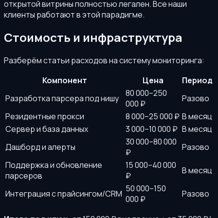
открытой витрины полностью легален. Все наши
клиенты работают в этой парадигме.
Стоимость и инфраструктура
Разберём статьи расходов на систему мониторинга:
Компонент
Цена
Период
80 000–250
Разработка парсера под нишу
Разово
000 ₽
Резидентные прокси
8 000–25 000 ₽
В месяц
Сервер и база данных
3 000–10 000 ₽
В месяц
30 000–80 000
Дашборд и алерты
Разово
₽
Поддержка и обновление
15 000–40 000
В месяц
парсеров
₽
50 000–150
Интеграция с прайсингом/CRM
Разово
000 ₽