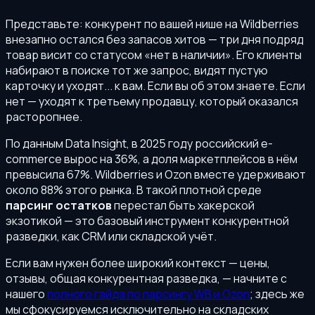
Представьте: конкурент по вашей нише на Wildberries
внезапно остался без запасов хитов — три дня подряд
товар висит со статусом «нет в наличии». Его клиенты
набирают в поиске тот же запрос, видят пустую
карточку и уходят... к вам. Если вы об этом знаете. Если
нет — уходят к третьему продавцу, который оказался
расторопнее.
По данным Data Insight, в 2025 году российский e-
commerce вырос на 36%, а доля маркетплейсов в нём
превысила 67%. Wildberries и Ozon вместе удерживают
около 88% этого рынка. В такой плотной среде
парсинг остатков
перестал быть хакерской
экзотикой — это базовый инструмент конкурентной
разведки, как CRM или складской учёт.
Если вам нужен более широкий контекст — цены,
отзывы, общая конкурентная разведка, — начните с
нашего
полного гайда по парсингу WB и Ozon
; здесь же
мы сфокусируемся исключительно на складских