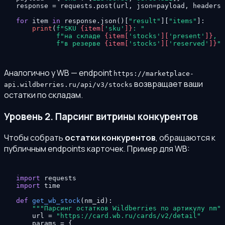
response = requests.post(url, json=payload, headers=
for
 item 
in
 response.json()[
"result"
][
"items"
]:

print
(
f"SKU 
{item[
'sku'
]}
: "
f"на складе 
{item[
'stocks'
][
'present'
]}
, "
f"в резерве 
{item[
'stocks'
][
'reserved'
]}
"
)
Аналогично у WB — endpoint
https://marketplace-
возвращает ваши
api.wildberries.ru/api/v3/stocks
остатки по складам.
Уровень 2. Парсинг витрины конкурентов
Чтобы собрать
остатки конкурентов
, обращаются к
публичным endpoints карточек. Пример для WB:
import
import
 time

def
get_wb_stock
(
nm_id
):

"""Парсинг остатков Wildberries по артикулу nm""
    url = 
"https://card.wb.ru/cards/v2/detail"
    params = {
