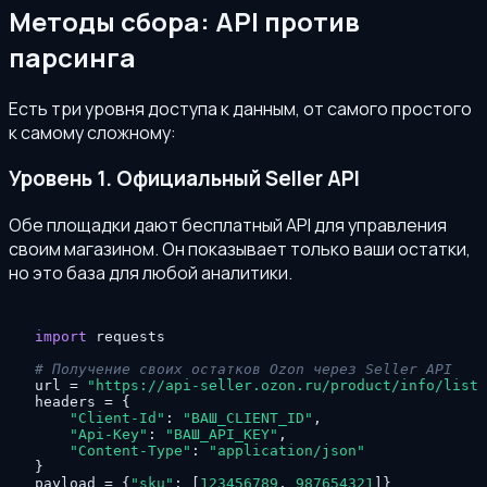
Методы сбора: API против
парсинга
Есть три уровня доступа к данным, от самого простого
к самому сложному:
Уровень 1. Официальный Seller API
Обе площадки дают бесплатный API для управления
своим магазином. Он показывает только ваши остатки,
но это база для любой аналитики.
import
 requests

# Получение своих остатков Ozon через Seller API
url = 
"https://api-seller.ozon.ru/product/info/list"
headers = {

"Client-Id"
: 
"ВАШ_CLIENT_ID"
,

"Api-Key"
: 
"ВАШ_API_KEY"
,

"Content-Type"
: 
"application/json"
}

payload = {
"sku"
: [
123456789
, 
987654321
]}
