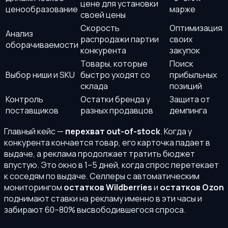
цене для установки
ценообразование
марже
своей цены
Скорость
Оптимизация
Анализ
распродажи партии
своих
оборачиваемости
конкурента
закупок
Товары, которые
Поиск
Выбор ниши и SKU
быстро уходят со
прибыльных
склада
позиций
Контроль
Остатки бренда у
Защита от
поставщиков
разных продавцов
демпинга
Главный кейс —
перехват out-of-stock
. Когда у
конкурента кончается товар, его карточка падает в
выдаче, а реклама продолжает тратить бюджет
впустую. Это окно в 1–5 дней, когда спрос перетекает
к соседям по выдаче. Селлеры с автоматическим
мониторингом
остатков Wildberries
и
остатков Ozon
поднимают ставки на рекламу именно в эти часы и
забирают 60–80% высвободившегося спроса.