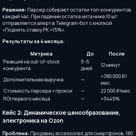
Решение:
Парсер собирает остатки топ-конкурентов
каждый час. При падении остатка хита ниже 10 шт
отправляется алерт в Telegram-бот с кнопкой
«Поднять ставку РК +15%».
Результаты за 4 месяца:
Метрика
До
После
Реакция на out-of-stock
3–5
12 минут
конкурента
дней
+780 000 ₽/
Дополнительная выручка
—
мес
Стоимость парсера + прокси
—
22 000 ₽/мес
ROI первого месяца
—
+3445%
Кейс 2: Динамическое ценообразование,
электроника на Ozon
Проблема:
Продавец accessories для смартфонов, 180