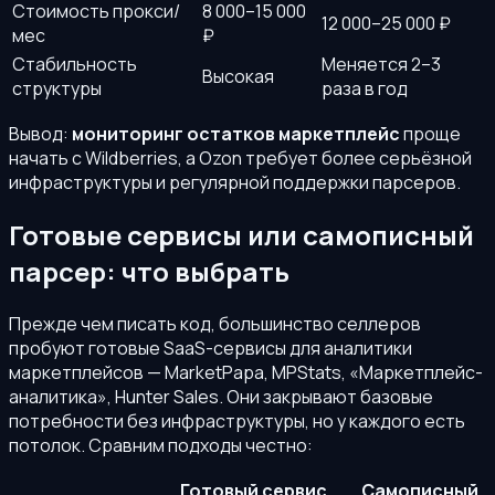
Стоимость прокси/
8 000–15 000
12 000–25 000 ₽
мес
₽
Стабильность
Меняется 2–3
Высокая
структуры
раза в год
Вывод:
мониторинг остатков маркетплейс
проще
начать с Wildberries, а Ozon требует более серьёзной
инфраструктуры и регулярной поддержки парсеров.
Готовые сервисы или самописный
парсер: что выбрать
Прежде чем писать код, большинство селлеров
пробуют готовые SaaS-сервисы для аналитики
маркетплейсов — MarketPapa, MPStats, «Маркетплейс-
аналитика», Hunter Sales. Они закрывают базовые
потребности без инфраструктуры, но у каждого есть
потолок. Сравним подходы честно:
Готовый сервис
Самописный