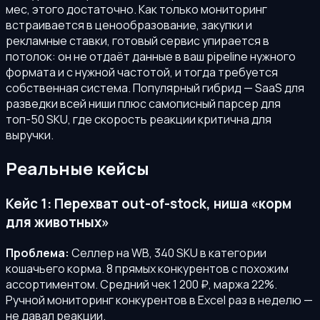
мес, этого достаточно. Как только мониторинг
встраивается в ценообразование, закупки и
рекламные ставки, готовый сервис упирается в
потолок: он не отдаёт данные в ваш pipeline нужного
формата и с нужной частотой, и тогда требуется
собственная система. Популярный гибрид — SaaS для
разведки всей ниши плюс самописный парсер для
топ-50 SKU, где скорость реакции критична для
выручки.
Реальные кейсы
Кейс 1: Перехват out-of-stock, ниша «корм
для животных»
Проблема:
Селлер на WB, 340 SKU в категории
кошачьего корма. 8 прямых конкурентов с похожим
ассортиментом. Средний чек 1 200 ₽, маржа 22%.
Ручной мониторинг конкурентов в Excel раз в неделю —
не давал реакции.