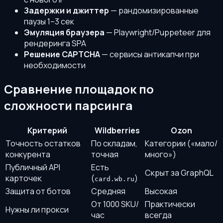
Задержки и джиттер
— рандомизированные
паузы 1–3 сек
Эмуляция браузера
— Playwright/Puppeteer для
рендеринга SPA
Решение CAPTCHA
— сервисы антикапчи при
необходимости
Сравнение площадок по
сложности парсинга
Критерий
Wildberries
Ozon
Точность остатков
По складам,
Категории («мало/
конкурента
точная
много»)
Публичный API
Есть
Скрыт за GraphQL
карточек
(
)
card.wb.ru
Защита от ботов
Средняя
Высокая
От 1000 SKU/
Практически
Нужны ли прокси
час
всегда