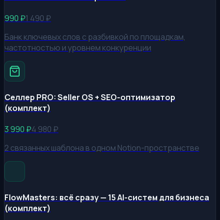
990
₽
1 490
₽
Банк ключевых слов с разбивкой по площадкам,
частотностью и уровнем конкуренции
Селлер PRO: Seller OS + SEO-оптимизатор
(комплект)
3 990
₽
4 980
₽
2 связанных шаблона в одном Notion-пространстве
FlowMasters: всё сразу — 15 AI-систем для бизнеса
(комплект)