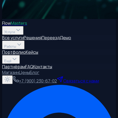
Flow
Masters
Услуги
Все услуги
Решения
Переезд
Демо
Работы
Портфолио
Кейсы
Ещё
Партнёрам
FAQ
Контакты
Магазин
Цены
Блог
+7 (900) 230-67-02
Связаться с нами