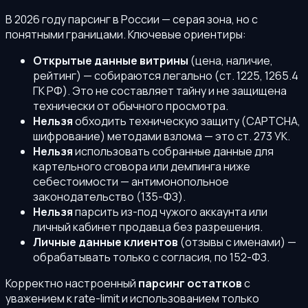
В 2026 году парсинг в России — серая зона, но с
понятными границами. Ключевые ориентиры:
Открытые данные витрины
(цена, наличие,
рейтинг) — собираются легально (ст. 1225, 1265.4
ГК РФ). Это не составляет тайну и не защищена
технически от обычного просмотра.
Нельзя
обходить техническую защиту (CAPTCHA,
шифрование) методами взлома — это ст. 273 УК.
Нельзя
использовать собранные данные для
картельного сговора или демпинга ниже
себестоимости — антимонопольное
законодательство (135-ФЗ).
Нельзя
парсить из-под чужого аккаунта или
личный кабинет продавца без разрешения.
Личные данные клиентов
(отзывы с именами) —
обрабатывать только с согласия, по 152-ФЗ.
Корректно настроенный
парсинг остатков
с
уважением к rate-limit и использованием только