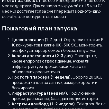
Итого под ключ:
от 150 000 ₽ внедрение + от 35 000 ₽/
мес поддержки. Для селлера с выручкой от 1,5 млн ₽/
мес ROI достигается за счёт перехвата одного-двух
out-of-stock конкурентов в месяц.
Пошаговый план запуска
Целеполагание (1–2 дня).
Определите, какие 5–
10 конкурентов и какие 100–500 SKU мониторить.
Без фокуса парсер сожрёт бюджет впустую.
Анализ доступности (2–3 дня).
Проверьте,
какие endpoints отдают данные, нужна ли
инфраструктура прокси, какая частота
обновления реалистична.
Прототип парсера (1 неделя).
Сбор по 20 SKU,
проверка качества данных, замер скорости и
блокировок.
Инфраструктура (1 неделя).
Подключение
прокси, расписание, база данных для истории.
Алерты и дашборд (1–2 недели).
Telegram-бот с