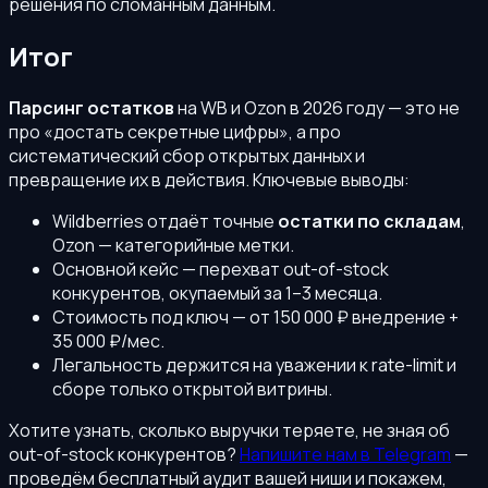
решения по сломанным данным.
Итог
Парсинг остатков
на WB и Ozon в 2026 году — это не
про «достать секретные цифры», а про
систематический сбор открытых данных и
превращение их в действия. Ключевые выводы:
Wildberries отдаёт точные
остатки по складам
,
Ozon — категорийные метки.
Основной кейс — перехват out-of-stock
конкурентов, окупаемый за 1–3 месяца.
Стоимость под ключ — от 150 000 ₽ внедрение +
35 000 ₽/мес.
Легальность держится на уважении к rate-limit и
сборе только открытой витрины.
Хотите узнать, сколько выручки теряете, не зная об
out-of-stock конкурентов?
Напишите нам в Telegram
—
проведём бесплатный аудит вашей ниши и покажем,