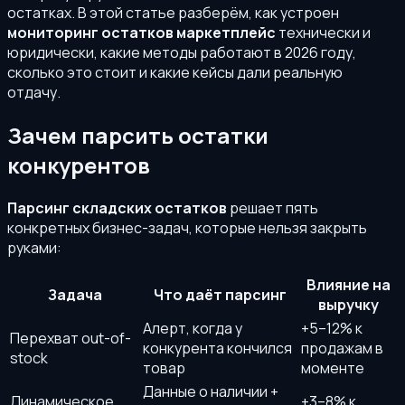
остатках. В этой статье разберём, как устроен
мониторинг остатков маркетплейс
технически и
юридически, какие методы работают в 2026 году,
сколько это стоит и какие кейсы дали реальную
отдачу.
Зачем парсить остатки
конкурентов
Парсинг складских остатков
решает пять
конкретных бизнес-задач, которые нельзя закрыть
руками:
Влияние на
Задача
Что даёт парсинг
выручку
Алерт, когда у
+5–12% к
Перехват out-of-
конкурента кончился
продажам в
stock
товар
моменте
Данные о наличии +
Динамическое
+3–8% к