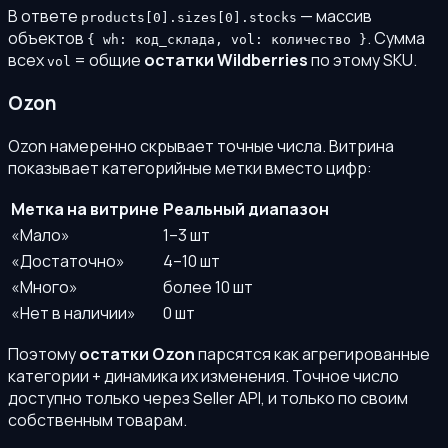
В ответе
— массив
products[0].sizes[0].stocks
объектов
. Сумма
{ wh: код_склада, vol: количество }
всех
= общие
остатки Wildberries
по этому SKU.
vol
Ozon
Ozon намеренно скрывает точные числа. Витрина
показывает категорийные метки вместо цифр:
Метка на витрине
Реальный диапазон
«Мало»
1–3 шт
«Достаточно»
4–10 шт
«Много»
более 10 шт
«Нет в наличии»
0 шт
Поэтому
остатки Ozon
парсятся как агрегированные
категории + динамика их изменения. Точное число
доступно только через Seller API, и только по своим
собственным товарам.