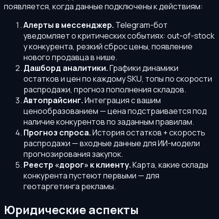
появляется, когда данные подключены к действиям:
Алерты в мессенджер.
Telegram-бот
уведомляет о критических событиях: out-of-stock
у конкурента, резкий сброс цены, появление
нового продавца в нише.
Дашборд аналитики.
Графики динамики
остатков и цен по каждому SKU, топы по скорости
распродажи, прогноз пополнения складов.
Автопрайсинг.
Интеграция с вашим
ценообразованием — цена подстраивается под
наличие конкурентов по заданным правилам.
Прогноз спроса.
История остатков + скорость
распродажи — входные данные для ИИ-модели
прогнозирования закупок.
Реестр «дорог» к клиенту.
Карта, какие склады
конкурента пустеют первыми — для
геотаргетинга рекламы.
Юридические аспекты