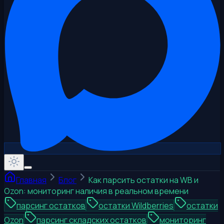
Главная
Блог
Как парсить остатки на WB и
Ozon: мониторинг наличия в реальном времени
парсинг остатков
остатки Wildberries
остатки
Ozon
парсинг складских остатков
мониторинг