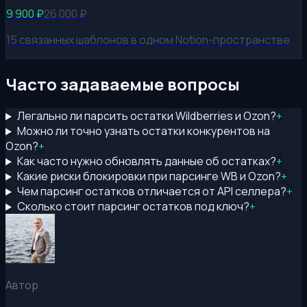
9 900
₽
26 000
₽
15 связанных шаблонов в одном Notion-пространстве
Часто задаваемые вопросы
Легально ли парсить остатки Wildberries и Ozon?
+
Можно ли точно узнать остатки конкурентов на
Ozon?
+
Как часто нужно обновлять данные об остатках?
+
Какие риски блокировки при парсинге WB и Ozon?
+
Чем парсинг остатков отличается от API селлера?
+
Сколько стоит парсинг остатков под ключ?
+
Автор