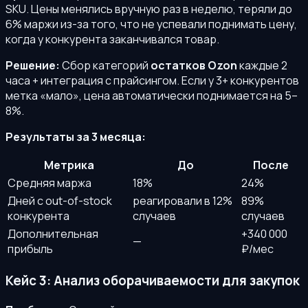
SKU. Цены менялись вручную раз в неделю, теряли до
6% маржи из-за того, что не успевали поднимать цену,
когда у конкурента заканчивался товар.
Решение:
Сбор категорий
остатков Ozon
каждые 2
часа + интеграция с прайсингом. Если у 3+ конкурентов
метка «мало», цена автоматически поднимается на 5–
8%.
Результаты за 3 месяца:
Метрика
До
После
Средняя маржа
18%
24%
Дней с out-of-stock
реагировали в 12%
89%
конкурента
случаев
случаев
Дополнительная
+340 000
—
прибыль
₽/мес
Кейс 3: Анализ оборачиваемости для закупок