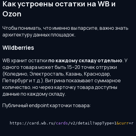
Как устроены остатки на WB и
Ozon
Чтобы понимать, что именно вы парсите, важно знать
архитектуру данных площадок.
Wildberries
WB хранит остатки
по каждому складу отдельно
. У
одного товара может быть 15–20 точек отгрузки
(Коледино, Электросталь, Казань, Краснодар,
Петербург и т.д.). Витрина показывает суммарное
количество, но через карточку товара доступны
данные по каждому складу.
Публичный endpoint карточки товара:
https://card.wb.ru/
cards
/v2/detail?appType=1
&curr
=ru