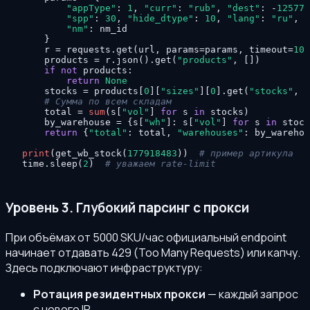
"appType"
: 
1
, 
"curr"
: 
"rub"
, 
"dest"
: -
125778
"spp"
: 
30
, 
"hide_dtype"
: 
10
, 
"lang"
: 
"ru"
,

"nm"
: nm_id

    }

    r = requests.get(url, params=params, timeout=
10
)

    products = r.json().get(
"products"
, [])

if
not
 products:

return
None
    stocks = products[
0
][
"sizes"
][
0
].get(
"stocks"
, [
# Сумма по всем складам
    total = 
sum
(s[
"vol"
] 
for
 s 
in
 stocks)

    by_warehouse = {s[
"wh"
]: s[
"vol"
] 
for
 s 
in
 stock
return
 {
"total"
: total, 
"warehouses"
: by_warehou
print
(get_wb_stock(
177918483
))  
# пример артикула
time.sleep(
2
)  
# уважаем rate-limit
Уровень 3. Глубокий парсинг с прокси
При объёмах от 5000 SKU/час официальный endpoint
начинает отдавать 429 (Too Many Requests) или капчу.
Здесь подключают инфраструктуру:
Ротация резидентных прокси
— каждый запрос
с нового IP