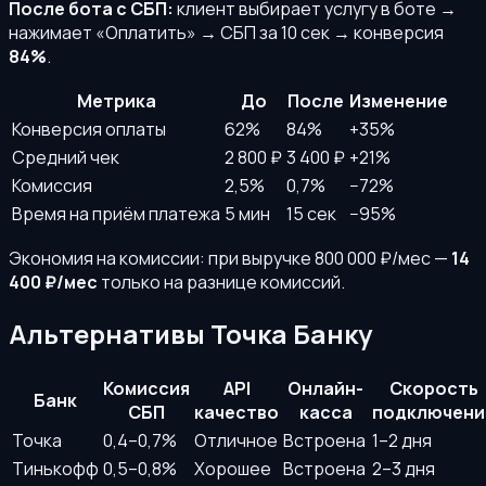
После бота с СБП:
клиент выбирает услугу в боте →
нажимает «Оплатить» → СБП за 10 сек → конверсия
84%
.
Метрика
До
После
Изменение
Конверсия оплаты
62%
84%
+35%
Средний чек
2 800 ₽
3 400 ₽
+21%
Комиссия
2,5%
0,7%
−72%
Время на приём платежа
5 мин
15 сек
−95%
Экономия на комиссии: при выручке 800 000 ₽/мес —
14
400 ₽/мес
только на разнице комиссий.
Альтернативы Точка Банку
Комиссия
API
Онлайн-
Скорость
Банк
СБП
качество
касса
подключени
Точка
0,4–0,7%
Отличное
Встроена
1–2 дня
Тинькофф
0,5–0,8%
Хорошее
Встроена
2–3 дня