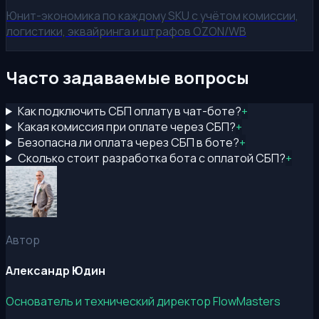
Юнит-экономика по каждому SKU с учётом комиссии,
логистики, эквайринга и штрафов OZON/WB
Часто задаваемые вопросы
Как подключить СБП оплату в чат-боте?
+
Какая комиссия при оплате через СБП?
+
Безопасна ли оплата через СБП в боте?
+
Сколько стоит разработка бота с оплатой СБП?
+
Автор
Александр Юдин
Основатель и технический директор FlowMasters