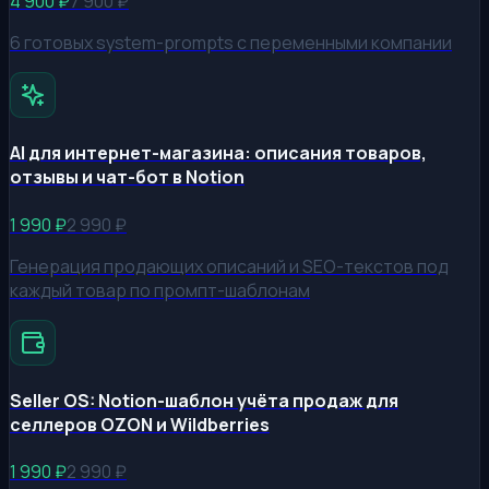
4 900
₽
7 900
₽
6 готовых system-prompts с переменными компании
AI для интернет-магазина: описания товаров,
отзывы и чат-бот в Notion
1 990
₽
2 990
₽
Генерация продающих описаний и SEO-текстов под
каждый товар по промпт-шаблонам
Seller OS: Notion-шаблон учёта продаж для
селлеров OZON и Wildberries
1 990
₽
2 990
₽