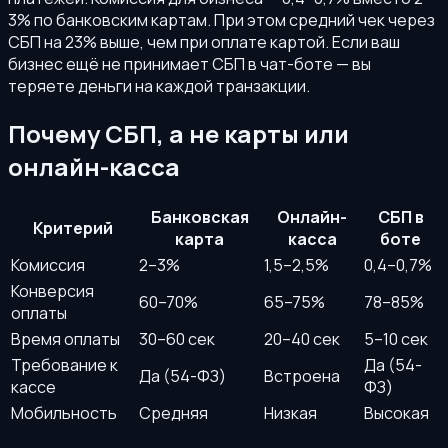
3% по банковским картам. При этом средний чек через
СБП на 23% выше, чем при оплате картой. Если ваш
бизнес ещё не принимает СБП в чат-боте — вы
теряете деньги на каждой транзакции.
Почему СБП, а не карты или
онлайн-касса
Банковская
Онлайн-
СБП в
Критерий
карта
касса
боте
Комиссия
2–3%
1,5–2,5%
0,4–0,7%
Конверсия
60–70%
65–75%
78–85%
оплаты
Время оплаты
30–60 сек
20–40 сек
5–10 сек
Требование к
Да (54-
Да (54-ФЗ)
Встроена
кассе
ФЗ)
Мобильность
Средняя
Низкая
Высокая