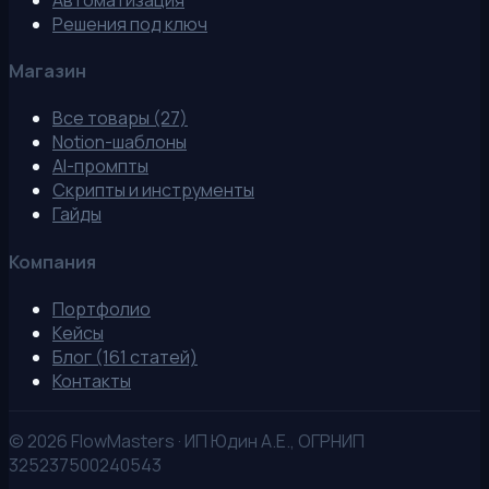
Решения под ключ
Магазин
Все товары (27)
Notion-шаблоны
AI-промпты
Скрипты и инструменты
Гайды
Компания
Портфолио
Кейсы
Блог (161 статей)
Контакты
©
2026
FlowMasters · ИП Юдин А.Е., ОГРНИП
325237500240543