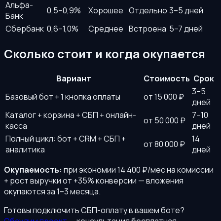
Альфа-
0,5–0,9%
Хорошее
Отдельно
3–5 дней
Банк
Сбербанк
0,6–1,0%
Среднее
Встроена
5–7 дней
Сколько стоит и когда окупается
Вариант
Стоимость
Срок
3–5
Базовый бот + 1 кнопка оплаты
от 15 000 ₽
дней
Каталог + корзина + СБП + онлайн-
7–10
от 50 000 ₽
касса
дней
Полный цикл: бот + CRM + СБП +
14
от 80 000 ₽
аналитика
дней
Окупаемость:
при экономии 14 400 ₽/мес на комиссии
+ рост выручки от +35% конверсии — вложения
окупаются за 1–3 месяца.
Готовы подключить СБП-оплату в вашем боте?
Обсудим проект
— консультация бесплатная.