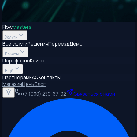
Flow
Masters
Услуги
Все услуги
Решения
Переезд
Демо
Работы
Портфолио
Кейсы
Ещё
Партнёрам
FAQ
Контакты
Магазин
Цены
Блог
+7 (900) 230-67-02
Связаться с нами