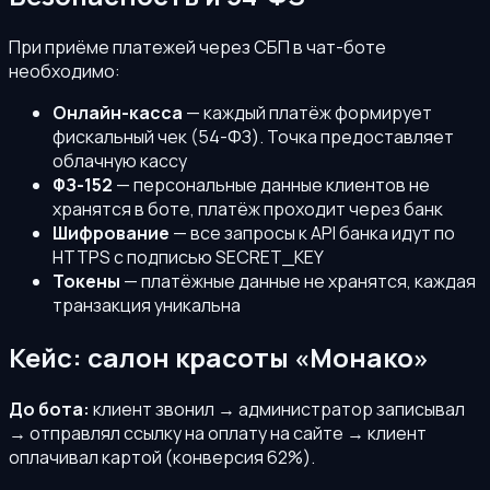
При приёме платежей через СБП в чат-боте
необходимо:
Онлайн-касса
— каждый платёж формирует
фискальный чек (54-ФЗ). Точка предоставляет
облачную кассу
ФЗ-152
— персональные данные клиентов не
хранятся в боте, платёж проходит через банк
Шифрование
— все запросы к API банка идут по
HTTPS с подписью SECRET_KEY
Токены
— платёжные данные не хранятся, каждая
транзакция уникальна
Кейс: салон красоты «Монако»
До бота:
клиент звонил → администратор записывал
→ отправлял ссылку на оплату на сайте → клиент
оплачивал картой (конверсия 62%).