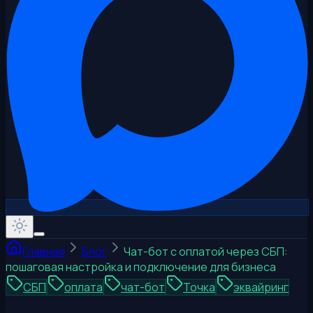
Главная
Блог
Чат-бот с оплатой через СБП:
пошаговая настройка и подключение для бизнеса
СБП
оплата
чат-бот
Точка
эквайринг