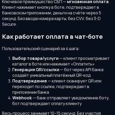
Ключевое преимущество СБП —
мгновенная оплата
.
Клиент нажимает кнопку в боте, подтверждает в
банковском приложении, деньги на счёте через 5
секунд. Без ввода номера карты, без CVV, без 3-D
Secure.
Как работает оплата в чат-боте
Пользовательский сценарий за 4 шага:
Выбор товара/услуги
— клиент просматривает
каталог в боте или нажимает «Оплатить»
Генерация QR/ссылки
— бот через API банка
создаёт уникальный платёжный QR-код
Подтверждение
— клиент сканирует QR или
переходит по ссылке, подтверждает в
приложении банка
Webhook
— банк отправляет уведомление боту,
бот подтверждает оплату клиенту
Весь процесс занимает 10–15 секунд. Без участия