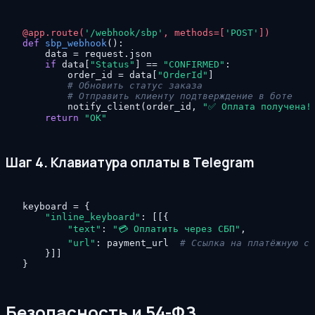
@app.route(
'/webhook/sbp'
, methods=[
'POST'
]
)
def
sbp_webhook
():

    data = request.json

if
 data[
"Status"
] == 
"CONFIRMED"
:

        order_id = data[
"OrderId"
]

# Обновить статус заказа
# Отправить клиенту подтверждение в боте
        notify_client(order_id, 
"✅ Оплата получена!
return
"OK"
Шаг 4. Клавиатура оплаты в Telegram
keyboard = {

"inline_keyboard"
: [[{

"text"
: 
"💳 Оплатить через СБП"
,

"url"
: payment_url  
# Ссылка на платёжную ст
    }]]

}
Безопасность и 54-ФЗ