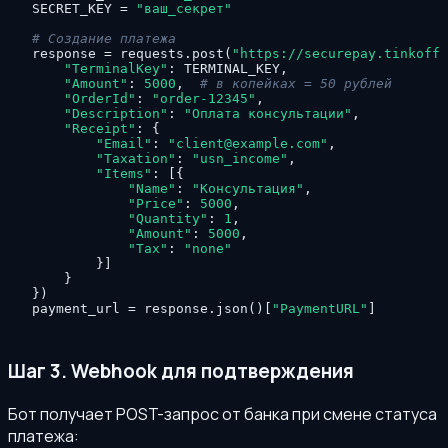
SECRET_KEY = 
"ваш_секрет"
# Создание платежа
response = requests.post(
"https://securepay.tinkoff.
"TerminalKey"
: TERMINAL_KEY,

"Amount"
: 
5000
,  
# в копейках = 50 рублей
"OrderId"
: 
"order-12345"
,

"Description"
: 
"Оплата консультации"
,

"Receipt"
: {

"Email"
: 
"client@example.com"
,

"Taxation"
: 
"usn_income"
,

"Items"
: [{

"Name"
: 
"Консультация"
,

"Price"
: 
5000
,

"Quantity"
: 
1
,

"Amount"
: 
5000
,

"Tax"
: 
"none"
        }]

    }

})

payment_url = response.json()[
"PaymentURL"
]
Шаг 3. Webhook для подтверждения
Бот получает POST-запрос от банка при смене статуса
платежа: