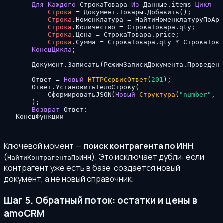
Для
Каждого
 СтрокаТовара 
Из
 Данные.items 
Цикл
Строка
=
 Документ.Товары.Добавить
(
)
;
Строка
.Номенклатура 
=
 НайтиНоменклатуруПоАрт
Строка
.Количество 
=
 СтрокаТовара.qty
;
Строка
.Цена 
=
 СтрокаТовара.price
;
Строка
.Сумма 
=
 СтрокаТовара.qty * СтрокаТова
КонецЦикла
;
    Документ.Записать
(
РежимЗаписиДокумента
.
Проведени
    Ответ 
=
Новый
HTTPСервисОтвет
(
201
)
;
    Ответ.УстановитьТелоСтроку
(
        СформироватьJSON
(
Новый
Структура
(
"number"
,
 Д
)
;
Возврат
 Ответ
;
КонецФункции
Ключевой момент —
поиск контрагента по ИНН
(
). Это исключает дубли: если
НайтиКонтрагентаПоИНН
контрагент уже есть в базе, создаётся новый
документ, а не новый справочник.
Шаг 5. Обратный поток: остатки и цены в
amoCRM