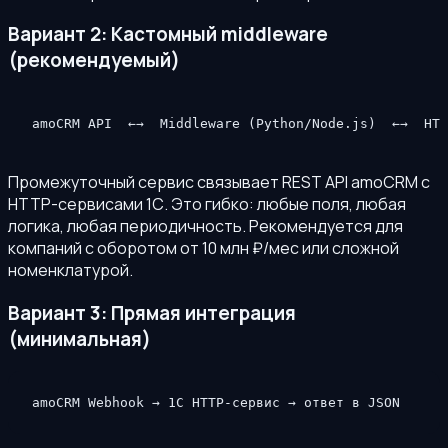
Вариант 2: Кастомный middleware
(рекомендуемый)
amoCRM API  ←→  Middleware (Python/Node.js)  ←→  HTT
Промежуточный сервис связывает REST API amoCRM с
HTTP-сервисами 1С. Это гибко: любые поля, любая
логика, любая периодичность. Рекомендуется для
компаний с оборотом от 10 млн ₽/мес или сложной
номенклатурой.
Вариант 3: Прямая интеграция
(минимальная)
amoCRM Webhook → 1С HTTP-сервис → ответ в JSON