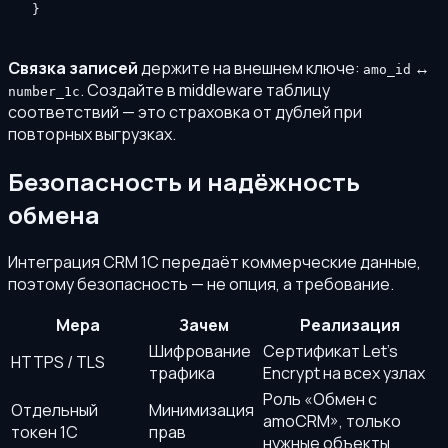
}
Связка записей
держите на внешнем ключе:
↔
amo_id
. Создайте в middleware таблицу
number_1c
соответствий — это страховка от дублей при
повторных выгрузках.
Безопасность и надёжность
обмена
Интеграция CRM 1С передаёт коммерческие данные,
поэтому безопасность — не опция, а требование.
Мера
Зачем
Реализация
Шифрование
Сертификат Let's
HTTPS / TLS
трафика
Encrypt на всех узлах
Роль «Обмен с
Отдельный
Минимизация
amoCRM», только
токен 1С
прав
нужные объекты