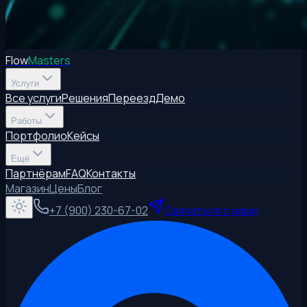
Flow
Masters
Услуги
Все услуги
Решения
Переезд
Демо
Работы
Портфолио
Кейсы
Ещё
Партнёрам
FAQ
Контакты
Магазин
Цены
Блог
+7 (900) 230-67-02
Связаться с нами