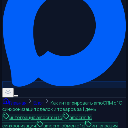
Главная
Блог
Как интегрировать amoCRM с 1С:
синхронизация сделок и товаров за 1 день
интеграция amocrm и 1с
amocrm 1с
синхронизация
amocrm обмен с 1с
интеграция