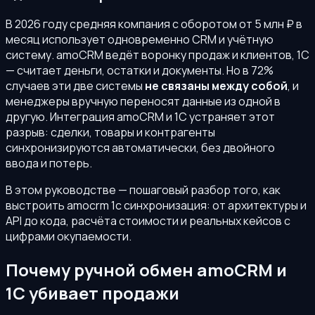
В 2026 году средняя компания с оборотом от 5 млн ₽ в
месяц использует одновременно CRM и учётную
систему. amoCRM ведёт воронку продаж и клиентов, 1С
— считает деньги, остатки и документы. Но в 72%
случаев эти две системы
не связаны между собой
, и
менеджеры вручную переносят данные из одной в
другую. Интеграция amoCRM и 1С устраняет этот
разрыв: сделки, товары и контрагенты
синхронизируются автоматически, без двойного
ввода и потерь.
В этом руководстве — пошаговый разбор того, как
выстроить amocrm 1с синхронизация: от архитектуры и
API до кода, расчёта стоимости и реальных кейсов с
цифрами окупаемости.
Почему ручной обмен amoCRM и
1С убивает продажи