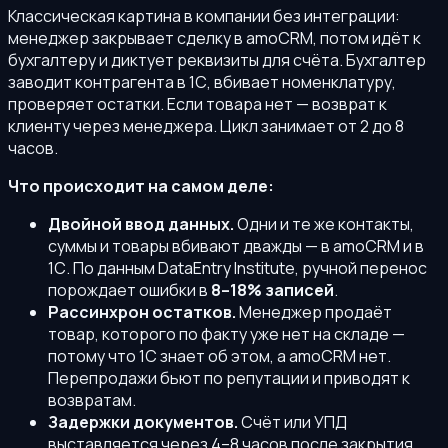
Классическая картина в компании без интеграции:
менеджер закрывает сделку в amoCRM, потом идёт к
бухгалтеру и диктует реквизиты для счёта. Бухгалтер
заводит контрагента в 1С, вбивает номенклатуру,
проверяет остатки. Если товара нет — возврат к
клиенту через менеджера. Цикл занимает от 2 до 8
часов.
Что происходит на самом деле:
Двойной ввод данных.
Одни и те же контакты,
суммы и товары вбивают дважды — в amoCRM и в
1С. По данным DataEntry Institute, ручной перенос
порождает ошибки в
8–18% записей
.
Рассинхрон остатков.
Менеджер продаёт
товар, которого по факту уже нет на складе —
потому что 1С знает об этом, а amoCRM нет.
Перепродажи бьют по репутации и приводят к
возвратам.
Задержки документов.
Счёт или УПД
выставляется через 4–8 часов после закрытия