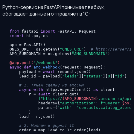
Python-сервис на FastAPI принимает вебхук,
обогащает данные и отправляет в 1С:
from
 fastapi 
import
import
 httpx, os

app = FastAPI()

ONES_URL = os.getenv(
"ONES_URL"
)  
# http://server/1c
AMO_SUBDOMAIN = os.getenv(
"AMO_SUBDOMAIN"
)

@app.post(
"/webhook"
)
async
def
amo_webhook
(
request: Request
):

    payload = 
await
 request.json()

    lead_id = payload[
"leads"
][
"status"
][
0
][
"id"
]

# 1. Тянем сделку из amoCRM
async
with
 httpx.AsyncClient() 
as
 client:

        r = 
await
 client.get(

f"https://
{AMO_SUBDOMAIN}
.amocrm.ru/api/
            headers={
"Authorization"
: 
f"Bearer 
{os.g
            params={
"with"
: 
"contacts,catalog_elemen
        )

    lead = r.json()

# 2. Маппим в формат 1С
    order = map_lead_to_1c_order(lead)
