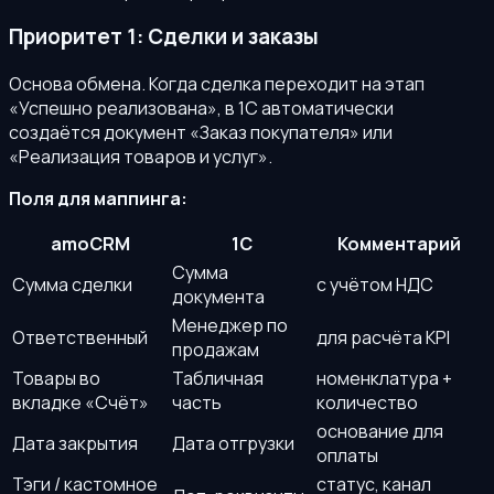
Приоритет 1: Сделки и заказы
Основа обмена. Когда сделка переходит на этап
«Успешно реализована», в 1С автоматически
создаётся документ «Заказ покупателя» или
«Реализация товаров и услуг».
Поля для маппинга:
amoCRM
1С
Комментарий
Сумма
Сумма сделки
с учётом НДС
документа
Менеджер по
Ответственный
для расчёта KPI
продажам
Товары во
Табличная
номенклатура +
вкладке «Счёт»
часть
количество
основание для
Дата закрытия
Дата отгрузки
оплаты
Тэги / кастомное
статус, канал