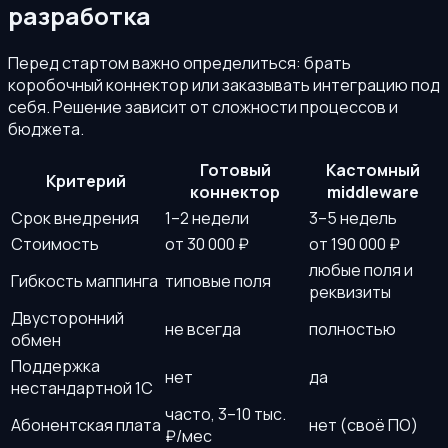
разработка
Перед стартом важно определиться: брать
коробочный коннектор или заказывать интеграцию под
себя. Решение зависит от сложности процессов и
бюджета.
Готовый
Кастомный
Критерий
коннектор
middleware
Срок внедрения
1–2 недели
3–5 недель
Стоимость
от 30 000 ₽
от 190 000 ₽
любые поля и
Гибкость маппинга
типовые поля
реквизиты
Двусторонний
не всегда
полностью
обмен
Поддержка
нет
да
нестандартной 1С
часто, 3–10 тыс.
Абонентская плата
нет (своё ПО)
₽/мес