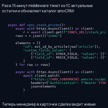
Раз в 15 минут middleware тянет из 1С актуальные
остатки и обновляет каталог amoCRM:
async
def
sync_stock_prices
():

async
with
 httpx.AsyncClient() 
as
 client:

        r = 
await
 client.get(
f"
{ONES_URL}
/stock_pric
    rows = r.json()[
"items"
]

    elements = [{

"id"
: ext_id_by_article(row[
"article"
]),

"custom_fields_values"
: [

            {
"field_id"
: STOCK_FIELD, 
"values"
: [{
"v
            {
"field_id"
: PRICE_FIELD, 
"values"
: [{
"v
        ]

    } 
for
 row 
in
 rows]

async
with
 httpx.AsyncClient() 
as
 client:

await
 client.patch(

f"https://
{AMO_SUBDOMAIN}
.amocrm.ru/api/
            headers={
"Authorization"
: 
f"Bearer 
{TOKE
            json=elements

        )
Теперь менеджер в карточке сделки видит живые