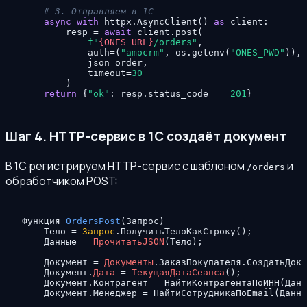
# 3. Отправляем в 1С
async
with
 httpx.AsyncClient() 
as
 client:

        resp = 
await
 client.post(

f"
{ONES_URL}
/orders"
,

            auth=(
"amocrm"
, os.getenv(
"ONES_PWD"
)),

            json=order,

            timeout=
30
        )

return
 {
"ok"
: resp.status_code == 
201
}
Шаг 4. HTTP-сервис в 1С создаёт документ
В 1С регистрируем HTTP-сервис с шаблоном
и
/orders
обработчиком POST:
Функция 
OrdersPost
(
Запрос
)

    Тело 
=
Запрос
.ПолучитьТелоКакСтроку
(
)
;
    Данные 
=
ПрочитатьJSON
(
Тело
)
;
    Документ 
=
Документы
.ЗаказПокупателя.СоздатьДоку
    Документ.
Дата
=
ТекущаяДатаСеанса
(
)
;
    Документ.Контрагент 
=
 НайтиКонтрагентаПоИНН
(
Данн
    Документ.Менеджер 
=
 НайтиСотрудникаПоEmail
(
Данны