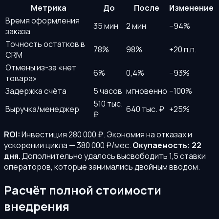
Метрика
До
После
Изменение
Время оформления
35 мин
2 мин
−94%
заказа
Точность остатков в
78%
98%
+20 п.п.
CRM
Отмены из-за «нет
6%
0,4%
−93%
товара»
Задержка счёта
5 часов
мгновенно
−100%
510 тыс.
Выручка/менеджер
640 тыс. ₽
+25%
₽
ROI:
Инвестиция 280 000 ₽. Экономия на отказах и
ускорении цикла — 380 000 ₽/мес.
Окупаемость: 22
дня.
Дополнительно удалось высвободить 1,5 ставки
операторов, которые занимались двойным вводом.
Расчёт полной стоимости
внедрения