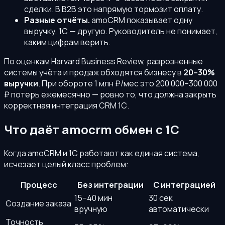
сделки. В B2B это напрямую тормозит оплату.
Разные отчёты.
amoCRM показывает одну
выручку, 1С — другую. Руководитель не понимает,
каким цифрам верить.
По оценкам Harvard Business Review, разрозненные
системы учёта и продаж обходятся бизнесу в
20–30%
выручки
. При обороте 1 млн ₽/мес это 200 000–300 000
₽ потерь ежемесячно — ровно то, что должна закрыть
корректная интеграция CRM 1С.
Что даёт amocrm обмен с 1С
Когда amoCRM и 1С работают как единая система,
исчезает целый класс проблем:
Процесс
Без интеграции
С интеграцией
15–40 мин
30 сек
Создание заказа
вручную
автоматически
Точность