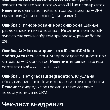
заводится повторно, потому что ИНН не проверяется.
Решение:
единственный ключ сопоставления — ИНН
(для юрлиц) или телефон (для физлиц).
Ошибка 3: Игнорирование рассинхрона.
Данные
разъехались, и никто не знает.
Решение:
ночной full-
sync со сверкой и алёртом при расхождениях более
2%.
Ошибка 4: Жёсткая привязка к ID amoCRM без
таблицы связей.
amoCRM пересоздаёт сущности при
миграции — ID меняются.
Решение:
внешняя таблица
соответствий
.
amo_id ↔ 1c_ref
Ошибка 5: Нет graceful degradation.
1С ушла на
обслуживание — middleware падает и теряет события.
Решение:
очередь с ретраями, статус «сервис
недоступен» в amoCRM.
Чек-лист внедрения