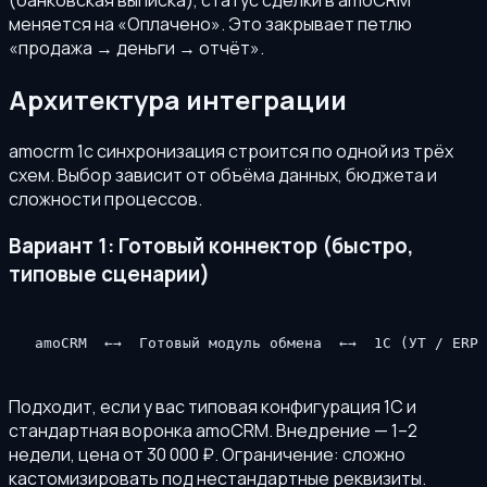
(банковская выписка), статус сделки в amoCRM
меняется на «Оплачено». Это закрывает петлю
«продажа → деньги → отчёт».
Архитектура интеграции
amocrm 1с синхронизация строится по одной из трёх
схем. Выбор зависит от объёма данных, бюджета и
сложности процессов.
Вариант 1: Готовый коннектор (быстро,
типовые сценарии)
amoCRM  ←→  Готовый модуль обмена  ←→  1С (УТ / ERP 
Подходит, если у вас типовая конфигурация 1С и
стандартная воронка amoCRM. Внедрение — 1–2
недели, цена от 30 000 ₽. Ограничение: сложно
кастомизировать под нестандартные реквизиты.