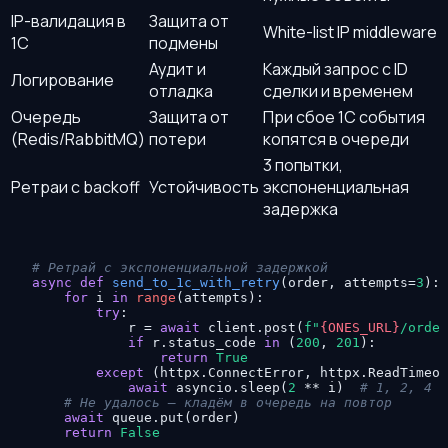
IP-валидация в
Защита от
White-list IP middleware
1С
подмены
Аудит и
Каждый запрос с ID
Логирование
отладка
сделки и временем
Очередь
Защита от
При сбое 1С события
(Redis/RabbitMQ)
потери
копятся в очереди
3 попытки,
Ретраи с backoff
Устойчивость
экспоненциальная
задержка
# Ретрай с экспоненциальной задержкой
async
def
send_to_1c_with_retry
(
order, attempts=
3
):

for
 i 
in
range
(attempts):

try
:

            r = 
await
 client.post(
f"
{ONES_URL}
/order
if
 r.status_code 
in
 (
200
, 
201
):

return
True
except
 (httpx.ConnectError, httpx.ReadTimeou
await
 asyncio.sleep(
2
 ** i)  
# 1, 2, 4 с
# Не удалось — кладём в очередь на повтор
await
 queue.put(order)

return
False