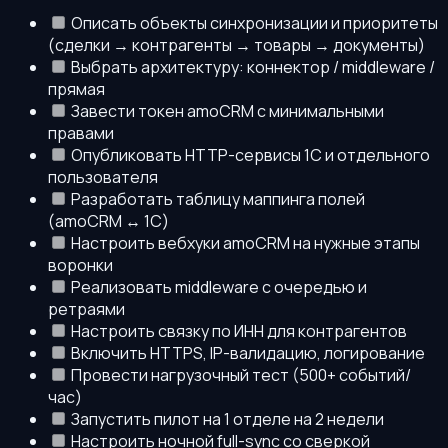
Описать объекты синхронизации и приоритеты
(сделки → контрагенты → товары → документы)
Выбрать архитектуру: коннектор / middleware /
прямая
Завести токен amoCRM с минимальными
правами
Опубликовать HTTP-сервисы 1С и отдельного
пользователя
Разработать таблицу маппинга полей
(amoCRM ↔ 1С)
Настроить вебхуки amoCRM на нужные этапы
воронки
Реализовать middleware с очередью и
ретраями
Настроить связку по ИНН для контрагентов
Включить HTTPS, IP-валидацию, логирование
Провести нагрузочный тест (500+ событий/
час)
Запустить пилот на 1 отделе на 2 недели
Настроить ночной full-sync со сверкой