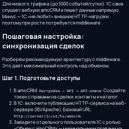
Для низкого трафика (до 1000 событий/сутки). 1С сама
слушает вебхуки amoCRM и пишет данные напрямую.
Минус — 1С «не любит» внешние HTTP-нагрузки,
поэтому при росте потребуется middleware.
Пошаговая настройка:
синхронизация сделок
Разберём рекомендуемую архитектуру с middleware.
Это даёт максимальный контроль над обменом.
Шаг 1. Подготовьте доступы
В amoCRM:
. Создайте
Настройки → API → API-ключи
токен с правами на сделки, контакты и каталог.
В 1С: включите публикацию HTTP-сервиса на веб-
сервере (IIS/Apache). Базовый URL:
.
http://server/1c/ut/hs/amocrm
Заведите отдельного пользователя 1С с ролью
«Обмен с amoCRM» — минимальными правами на