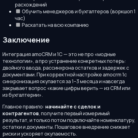
расхождений
Обучить менеджеров и бухгалтеров (воркшоп 1
час)
Раскатать на всю компанию
Заключение
Интеграция amoCRM и 1С — это не про «модные
технологии», а про устранение конкретных потерь:
двойного ввода, рассинхрона остатков и задержек с
документами. При корректной настройке amocrm 1с
синхронизация окупается за 1–3 месяца и навсегда
закрывает вопрос «какие цифры верить — из CRM или
из бухгалтерии».
Главное правило:
начинайте с сделок и
контрагентов
, получите первый измеримый
результат, и только потом подключайте номенклатуру,
остатки и документы. Пошаговое внедрение снижает
риски и ускоряет окупаемость.