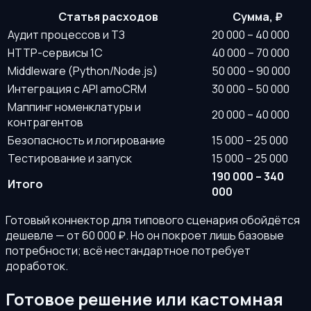
Статья расходов
Сумма, ₽
Аудит процессов и ТЗ
20 000 – 40 000
HTTP-сервисы 1С
40 000 – 70 000
Middleware (Python/Node.js)
50 000 – 90 000
Интеграция с API amoCRM
30 000 – 50 000
Маппинг номенклатуры и
20 000 – 40 000
контрагентов
Безопасность и логирование
15 000 – 25 000
Тестирование и запуск
15 000 – 25 000
190 000 – 340
Итого
000
Готовый коннектор для типового сценария обойдётся
дешевле — от 60 000 ₽. Но он покроет лишь базовые
потребности; всё нестандартное потребует
доработок.
Готовое решение или кастомная