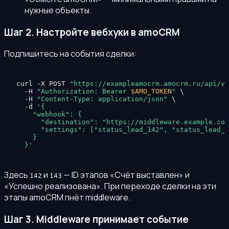
нужные объекты.
Шаг 2. Настройте вебхуки в amoCRM
Подпишитесь на события сделки:
curl -X POST 
"https://exampleamocrm.amocrm.ru/api/v4
  -H 
"Authorization: Bearer 
$AMO_TOKEN
"
 \

  -H 
"Content-Type: application/json"
 \

  -d 
'{

    "webhook": {

      "destination": "https://middleware.example.com
      "settings": ["status_lead_142", "status_lead_1
    }

  }'
Здесь
и
— ID этапов «Счёт выставлен» и
142
143
«Успешно реализована». При переходе сделки на эти
этапы amoCRM пнёт middleware.
Шаг 3. Middleware принимает событие