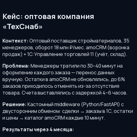
Кейс: оптовая компания
«ТехСнаб»
Контекст:
Оптовый поставщик стройматериалов, 35
менеджеров, оборот 18 млн ₽/мес. amoCRM (воронка
продаж) + 1С:Управление торговлей 11 (учёт, склад).
Проблема:
Менеджеры тратили по 30–40 минут на
оформление каждого заказа — перенос данных
вручную. Остатки в amoCRM не обновлялись, до 6%
заказов приходилось отменять из-за отсутствия
товара. Счета выставлялись с задержкой 4–6 часов.
Решение:
Кастомный middleware (Python/FastAPI) с
двусторонним обменом: сделки → заказы в 1С, остатки
и цены → каталог amoCRM каждые 10 минут.
Результаты через 4 месяца: