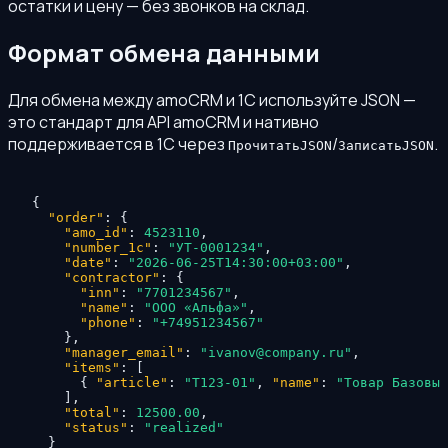
остатки и цену — без звонков на склад.
Формат обмена данными
Для обмена между amoCRM и 1С используйте JSON —
это стандарт для API amoCRM и нативно
поддерживается в 1С через
/
.
ПрочитатьJSON
ЗаписатьJSON
{
"order"
:
{
"amo_id"
:
4523110
,
"number_1c"
:
"УТ-0001234"
,
"date"
:
"2026-06-25T14:30:00+03:00"
,
"contractor"
:
{
"inn"
:
"7701234567"
,
"name"
:
"ООО «Альфа»"
,
"phone"
:
"+74951234567"
}
,
"manager_email"
:
"ivanov@company.ru"
,
"items"
:
[
{
"article"
:
"T123-01"
,
"name"
:
"Товар Базовый
]
,
"total"
:
12500.00
,
"status"
:
"realized"
}