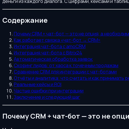
деньги из каждого диалога. С цифрами, кейсами и табли
Содержание
Почему CRM + чат-бот — это не опция, а необходи
Как работает связка «чат-бот → CRM»
Интеграция чат-бота с amoCRM
Интеграция чат-бота с Bitrix24
Автоматическая обработка заявок
Скоринг лидов: от хаоса к точечным продажам
Сравнение CRM для интеграции с чат-ботами
Отчёты и аналитика: что считать и как принимать 
Реальные кейсы и ROI
Частые ошибки при интеграции
Заключение и следующий шаг
Почему CRM + чат-бот — это не опц