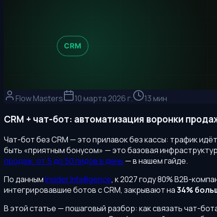
Flow Masters
10 марта 2026 г.
13 мин
CRM + чат-бот: автоматизация воронки продаж
Чат-бот без CRM — это прилавок без кассы: трафик идёт,
быть «приятным бонусом» — это базовая инфраструкту
продаж: от 5 до 50 лидов в день
— в нашем гайде.
По данным
Insider Intelligence
, к 2027 году 80% B2B-комп
интегрировавшие ботов с CRM, закрывают на
34% боль
В этой статье — пошаговый разбор: как связать чат-бот