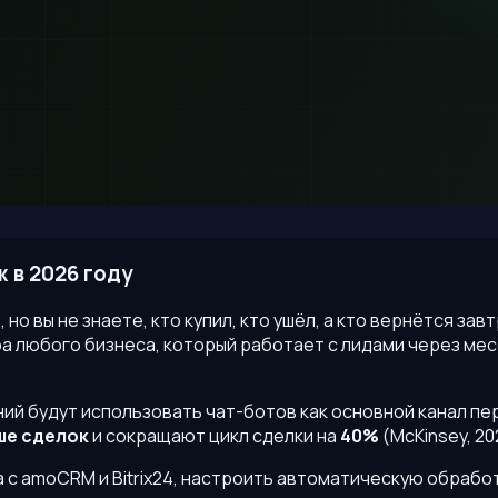
 в 2026 году
 но вы не знаете, кто купил, кто ушёл, а кто вернётся за
ра любого бизнеса, который работает с лидами через м
аний будут использовать чат-ботов как основной канал пе
ше сделок
и сокращают цикл сделки на
40%
(McKinsey, 20
а с amoCRM и Bitrix24, настроить автоматическую обрабо