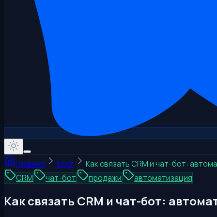
Главная
Блог
Как связать CRM и чат-бот: автом
CRM
чат-бот
продажи
автоматизация
Как связать CRM и чат-бот: автома