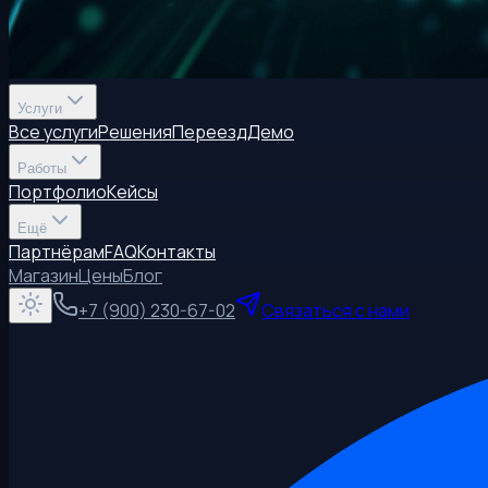
Услуги
Все услуги
Решения
Переезд
Демо
Работы
Портфолио
Кейсы
Ещё
Партнёрам
FAQ
Контакты
Магазин
Цены
Блог
+7 (900) 230-67-02
Связаться с нами