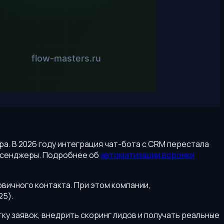
втра. В 2026 году интеграция чат-бота с CRM перестала
ессенджеры. Подробнее об
автоматизации воронки
рвичного контакта. При этом компании,
25).
тку заявок, внедрить скоринг лидов и получать реальные