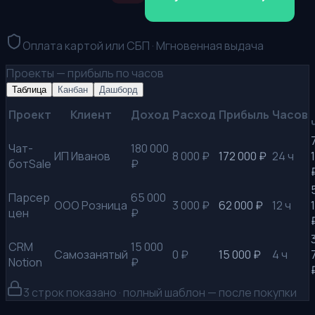
Оплата картой или СБП · Мгновенная выдача
Проекты — прибыль по часов
Таблица
Канбан
Дашборд
Проект
Клиент
Доход
Расход
Прибыль
Часов
Чат-
180 000
ИП Иванов
8 000 ₽
172 000 ₽
24 ч
ботSale
₽
Парсер
65 000
ООО Розница
3 000 ₽
62 000 ₽
12 ч
цен
₽
CRM
15 000
Самозанятый
0 ₽
15 000 ₽
4 ч
Notion
₽
3
строк показано · полный шаблон — после покупки