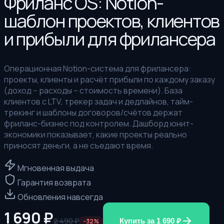
Фриланс OS: Notion-
шаблон проектов, клиентов
и прибыли для фрилансера
Операционная Notion-система для фрилансера:
проекты, клиенты и расчёт прибыли по каждому заказу
(доход − расходы − стоимость времени). База
клиентов с LTV, трекер задач и дедлайнов, тайм-
трекинг и шаблоны договоров/счётов держат
фриланс-бизнес под контролем. Дашборд юнит-
экономики показывает, какие проекты реально
приносят деньги, а не съедают время.
Мгновенная выдача
Гарантия возврата
Обновления навсегда
1 690
₽
2 490
₽
Купить за
1 690
₽
−
32
%