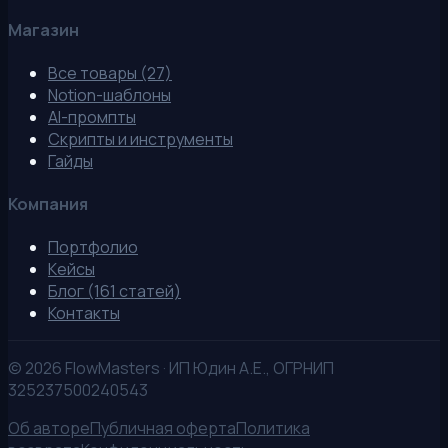
Магазин
Все товары (27)
Notion-шаблоны
AI-промпты
Скрипты и инструменты
Гайды
Компания
Портфолио
Кейсы
Блог (161 статей)
Контакты
©
2026
FlowMasters · ИП Юдин А.Е., ОГРНИП
325237500240543
Об авторе
Публичная оферта
Политика