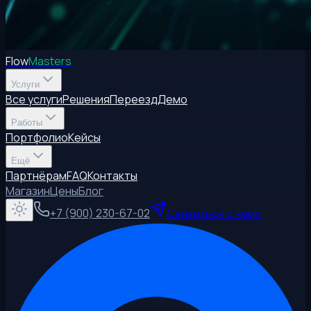
Flow
Masters
Услуги
Все услуги
Решения
Переезд
Демо
Работы
Портфолио
Кейсы
Ещё
Партнёрам
FAQ
Контакты
Магазин
Цены
Блог
+7 (900) 230-67-02
Связаться с нами