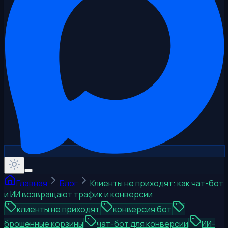
Главная
Блог
Клиенты не приходят: как чат-бот
и ИИ возвращают трафик и конверсии
клиенты не приходят
конверсия бот
брошенные корзины
чат-бот для конверсии
ИИ-