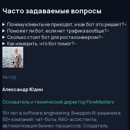
Часто задаваемые вопросы
Почему клиенты не приходят, и как бот это решает?
+
Поможет ли бот, если нет трафика вообще?
+
Сколько стоит бот для роста конверсии?
+
Как измерить, что бот помог?
+
Автор
Александр Юдин
Основатель и технический директор FlowMasters
15+ лет в software engineering. Внедрил AI-решения в
50+ компаний: чат-боты, RAG-ассистенты,
автоматизация бизнес-процессов. Создатель