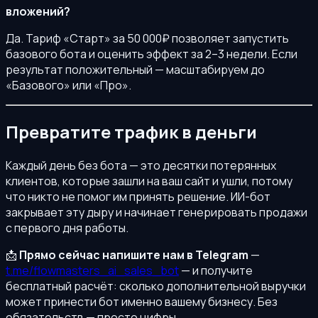
вложений?
Да. Тариф «Старт» за 50 000₽ позволяет запустить
базового бота и оценить эффект за 2–3 недели. Если
результат положительный — масштабируем до
«Базового» или «Про».
Превратите трафик в деньги
Каждый день без бота — это десятки потерянных
клиентов, которые зашли на ваш сайт и ушли, потому
что никто не помог им принять решение. ИИ-бот
закрывает эту дыру и начинает генерировать продажи
с первого дня работы.
📩
Прямо сейчас напишите нам в Telegram
—
t.me/flowmasters_ai_sales_bot
— и получите
бесплатный расчёт: сколько дополнительной выручки
может принести бот именно вашему бизнесу. Без
обязательств — просто цифры.