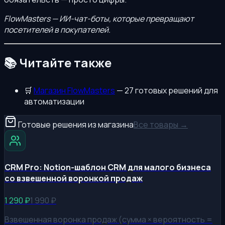
FlowMasters — ИИ-чат-боты, которые превращают
посетителей в покупателей.
📚 Читайте также
🛒
Магазин FlowMasters
— 27 готовых решений для
автоматизации
Готовые решения из магазина
Все товары →
CRM Pro: Notion-шаблон CRM для малого бизнеса
со взвешенной воронкой продаж
1 290
₽
1 990
₽
Взвешенная воронка продаж (сумма × вероятность =