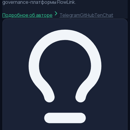
governance-платформы FlowLink.
Подробное об авторе
Telegram
GitHub
TenChat