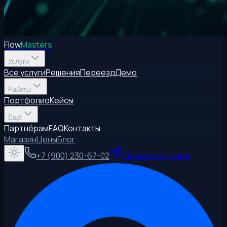
Flow
Masters
Услуги
Все услуги
Решения
Переезд
Демо
Работы
Портфолио
Кейсы
Ещё
Партнёрам
FAQ
Контакты
Магазин
Цены
Блог
+7 (900) 230-67-02
Связаться с нами