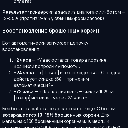
оплата).
Результат:
конверсия в заказ из диалога с ИИ-ботом —
12–25% (против 2–4% у обычных форм заявок).
Восстановление брошенных корзин
Бот автоматически запускает цепочку
восстановления:
+2 часа
— «У вас остался товар в корзине.
Возникли вопросы? Я помогу.»
+24 часа
— «[Товар] всё ещё ждёт вас. Сегодня
действует скидка 5% — применим
автоматически?»
+72 часа
— «Последний шанс — скидка 10% на
[товар] истекает через 24 часа.»
Без бота эта работа не делается вообще. С ботом —
возвращается 10–15% брошенных корзин
. Для
магазина с 100 брошенными корзинами в месяц и
средним чеком 5 000₽ это дополнительные 50 000–75