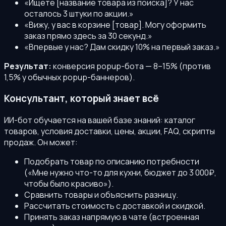
«Ищете [название товара из поиска]? У нас
осталось 3 штуки по акции.»
«Вижу, у вас в корзине [товар]. Могу оформить
заказ прямо здесь за 30 секунд.»
«Впервые у нас? Дам скидку 10% на первый заказ.»
Результат:
конверсия popup-бота — 8–15% (против
1,5% у обычных popup-баннеров).
Консультант, который знает всё
ИИ-бот обучается на вашей базе знаний: каталог
товаров, условия доставки, цены, акции, FAQ, скрипты
продаж. Он может:
Подобрать товар по описанию потребности
(«Мне нужно что-то для кухни, бюджет до 3 000₽,
чтобы было красиво»).
Сравнить товары и объяснить разницу.
Рассчитать стоимость с доставкой и скидкой.
Принять заказ напрямую в чате (встроенная