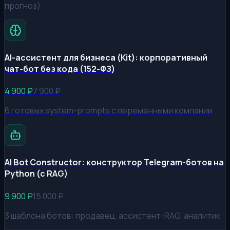
прогноз)
AI-ассистент для бизнеса (Kit): корпоративный
чат-бот без кода (152-ФЗ)
4 900
₽
7 900
₽
6 готовых system-prompts с переменными компании
AI Bot Constructor: конструктор Telegram-ботов на
Python (с RAG)
9 900
₽
15 000
₽
3 шаблона ботов: продавец, ассистент-RAG, аналитик