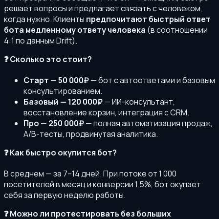
решает вопросы и предлагает связать с человеком,
когда нужно. Клиенты
предпочитают быстрый ответ
бота медленному ответу человека
(в соотношении
4:1 по данным Drift).
❓ Сколько это стоит?
Старт — 50 000₽
— бот с автоответами и базовым
консультированием.
Базовый — 120 000₽
— ИИ-консультант,
восстановление корзин, интеграция с CRM.
Про — 250 000₽
— полная автоматизация продаж,
A/B-тесты, продвинутая аналитика.
❓ Как быстро окупится бот?
В среднем — за 7–14 дней. При потоке от 1 000
посетителей в месяц и конверсии 1,5%, бот окупает
себя за первую неделю работы.
❓ Можно ли протестировать без больших