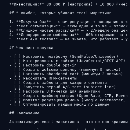
**Инвестиция:** 80 000 ₽ (настройка) + 10 000 ₽/мес 
## 5 ошибок, которые убивают email-маркетинг

1. **Покупка баз** — спам-репутация → попадание в «С
2. **Нет сегментации** — всем одно и то же → отписки
3. **Слишком частые рассылки** — > 2/неделю без ценн
4. **Игнорирование мобильных** — 60% открывают на те
5. **Нет A/B тестов** — не знаете, что работает → уп
## Чек-лист запуска

- [ ] Настроить платформу (SendPulse/Unisender)

- [ ] Интегрировать с сайтом (JavaScript/REST API)

- [ ] Настроить double opt-in

- [ ] Создать welcome-цепочку (минимум 3 письма)

- [ ] Настроить abandoned cart (минимум 2 письма)

- [ ] Рассчитать RFM-сегменты

- [ ] Создать шаблоны для каждого сегмента

- [ ] Запустить первый A/B тест (subject line)

- [ ] Настроить UTM-метки для аналитики

- [ ] Создать дашборд метрик (Open Rate, CTR, Revenu
- [ ] Monitor репутацию домена (Google Postmaster, Я
- [ ] Оптимизировать каждый месяц по данным

## Заключение

Автоматизация email-маркетинга — это не про красивые