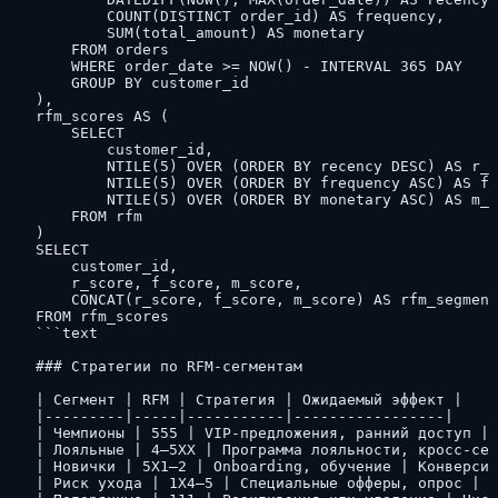
        COUNT(DISTINCT order_id) AS frequency,

        SUM(total_amount) AS monetary

    FROM orders

    WHERE order_date >= NOW() - INTERVAL 365 DAY

    GROUP BY customer_id

),

rfm_scores AS (

    SELECT 

        customer_id,

        NTILE(5) OVER (ORDER BY recency DESC) AS r_s
        NTILE(5) OVER (ORDER BY frequency ASC) AS f_
        NTILE(5) OVER (ORDER BY monetary ASC) AS m_s
    FROM rfm

)

SELECT 

    customer_id,

    r_score, f_score, m_score,

    CONCAT(r_score, f_score, m_score) AS rfm_segment

FROM rfm_scores

```text

### Стратегии по RFM-сегментам

| Сегмент | RFM | Стратегия | Ожидаемый эффект |

|---------|-----|-----------|-----------------|

| Чемпионы | 555 | VIP-предложения, ранний доступ | 
| Лояльные | 4–5XX | Программа лояльности, кросс-сел
| Новички | 5X1–2 | Onboarding, обучение | Конверсия
| Риск ухода | 1X4–5 | Специальные офферы, опрос | У