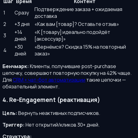
Шаг
Время
Контент
Подтверждение заказа + ожидаемая
1
Сразу
доставка
2
+3 дня
«Как вам [товар]? Оставьте отзыв»
+14
«К [товару] идеально подойдёт
3
дней
[аксессуар]»
+30
«Вернёмся? Скидка 15% на повторный
4
дней
заказ»
Бенчмарк:
Клиенты, получившие post-purchase
цепочку, совершают повторную покупку на 42% чаще.
Для
CRM + чат-бот автоматизации
такие цепочки —
обязательный элемент.
4. Re-Engagement (реактивация)
Цель:
Вернуть неактивных подписчиков.
Триггер:
Нет открытий/кликов 30+ дней.
Структура: