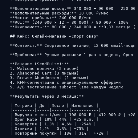
**Дополнительный доход:** 340 000 − 90 000 = 250 000
**Дополнительные расходы:** 10 000 ₽/мес

**Чистая прибыль:** 240 000 ₽/мес

**ROI:** (240 000 × 12 − 80 000) / 80 000 × 100% = *
**Окупаемость:** 80 000 / 240 000 = **0,33 месяца (1
## Кейс: Онлайн-магазин «СпортТовар»

**Контекст:** Спортивное питание, 12 000 email-подпи
**Проблема:** Ручные рассылки 1 раз в неделю, Open R
**Решение (SendPulse):**

1. Welcome-цепочка (5 писем)

2. Abandoned Cart (3 письма)

3. Browse Abandonment (1 письмо)

4. RFM-сегментация с индивидуальными офферами

5. A/B тестирование subject line каждую неделю

**Результаты через 3 месяца:**

| Метрика | До | После | Изменение |

|---------|-----|-------|-----------|

| Выручка с email/мес | 108 000 ₽ | 412 000 ₽ | +282
| Open Rate | 19% | 44% | +25 п.п. |

| Конверсия | 1,3% | 4,6% | +254% |

| Отписки | 1,2% | 0,3% | −75% |

| Повторные покупки | 18% | 31% | +72% |
