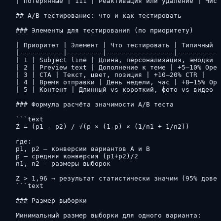
| Потерянные | 111 | Реактивация или удаление | Чист
## A/B тестирование: что и как тестировать

### Элементы для тестирования (по приоритету)

| Приоритет | Элемент | Что тестировать | Типичный u
|-----------|---------|-----------------|-----------
| 1 | Subject line | Длина, персонализация, эмодзи |
| 2 | Preview text | Дополнение к теме | +5–10% Open
| 3 | CTA | Текст, цвет, позиция | +10–20% CTR |

| 4 | Время отправки | День недели, час | +8–15% Ope
| 5 | Контент | Длинный vs короткий, фото vs видео |
### Формула расчёта значимости A/B теста

```text

Z = (p1 - p2) / √(p × (1-p) × (1/n1 + 1/n2))

где:

p1, p2 — конверсии вариантов A и B

p — средняя конверсия (p1+p2)/2

n1, n2 — размеры выборок

Z > 1,96 → результат статистически значим (95% довер
```text

### Размер выборки

Минимальный размер выборки для одного варианта:
