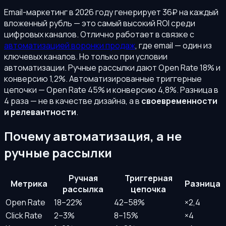
Email-маркетинг в 2026 году генерирует 36₽ на каждый
вложенный рубль — это самый высокий ROI среди
цифровых каналов. Отлично работает в связке с
автоматизацией воронки продаж
, где email — один из
ключевых каналов. Но только при условии
автоматизации. Ручные рассылки дают Open Rate 18% и
конверсию 1,2%. Автоматизированные триггерные
цепочки — Open Rate 45% и конверсию 4,8%. Разница в
4 раза — не в качестве дизайна, а в
своевременности
и релевантности
.
Почему автоматизация, а не
ручные рассылки
Ручная
Триггерная
Метрика
Разница
рассылка
цепочка
Open Rate
18–22%
42–58%
×2,4
Click Rate
2–3%
8–15%
×4