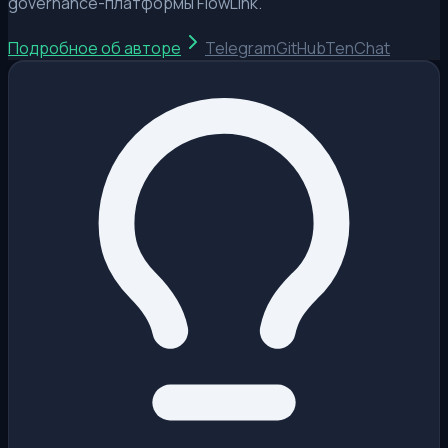
governance-платформы FlowLink.
Подробное об авторе
Telegram
GitHub
TenChat