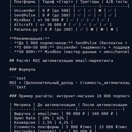
| Платформа | Тариф «Старт» | Триггеры | A/B тесты |
|-----------|--------------|----------|-----------|-
| Unisender | 0 ₽ (до 500) | ✅ | ✅ | ❌ | ✅ |

| SendPulse | 0 ₽ (до 500) | ✅ | ✅ | ✅ | ✅ |

| Mindbox | от 50 000 ₽ | ✅ | ✅ | ✅ | ✅ |

| Altcraft | от 30 000 ₽ | ✅ | ✅ | ✅ | ✅ |

| Расылка.ру | 0 ₽ (до 200) | ✅ | ❌ | ❌ | ❌ |

**Рекомендация:**

- **До 5 000 подписчиков:** SendPulse (бесплатно + м
- **5 000–50 000:** Unisender (надёжность + поддержк
- **50 000+:** Mindbox (мастер-данные + omnichannel)

## Расчёт ROI автоматизации email-маркетинга

### Формула

```text

ROI = (Дополнительный_доход − Стоимость_автоматизаци
```text

### Пример расчёта: интернет-магазин 10 000 подписчи
| Метрика | До автоматизации | После автоматизации |

|---------|-----------------|-------------------|

| Выручка с email/мес | 90 000 ₽ | 340 000 ₽ |

| Open Rate | 20% | 42% |

| Конверсия | 1,5% | 4,2% |

| Стоимость платформы | 5 000 ₽/мес | 15 000 ₽/мес |

| Настройка (разово) | — | 80 000 ₽ |
