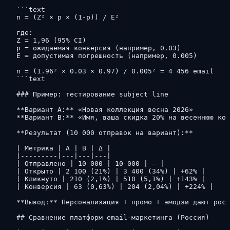
```text

n = (Z² × p × (1-p)) / E²

где:

Z = 1,96 (95% CI)

p = ожидаемая конверсия (например, 0.03)

E = допустимая погрешность (например, 0.005)

n = (1.96² × 0.03 × 0.97) / 0.005² = 4 456 email

```text

### Пример: тестирование subject line

**Вариант A:** «Новая коллекция весна 2026»

**Вариант B:** «Имя, ваша скидка 20% на весеннюю колл
**Результат (10 000 отправок на вариант):**

| Метрика | A | B | Δ |

|---------|---|---|---|

| Отправлено | 10 000 | 10 000 | — |

| Открыто | 2 100 (21%) | 3 400 (34%) | +62% |

| Кликнуто | 210 (2,1%) | 510 (5,1%) | +143% |

| Конверсия | 63 (0,63%) | 204 (2,04%) | +224% |

**Вывод:** Персонализация + промо + эмодзи дают рост
## Сравнение платформ email-маркетинга (Россия)
