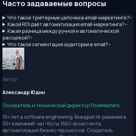
Часто задаваемые вопросы
Что такое триггерные цепочки в email-маркетинге?
+
Какой ROI даёт автоматизация email-маркетинга?
+
Какая разница между ручной и автоматической
рассылкой?
+
Что такое сегментация аудитории в email?
+
Автор
Александр Юдин
Основатель и технический директор FlowMasters
15+ лет в software engineering. Внедрил AI-решения в
50+ компаний: чат-боты, RAG-ассистенты,
автоматизация бизнес-процессов. Создатель