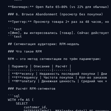
**Бенчмарк:** Open Rate 65–80% (vs 22% для обычных),
### 6. Browse Abandonment (просмотр без покупки)

**Триггер:** Просмотр товара 2+ раз за 48 часов, но 
```text

«[Имя], вы интересовались [товар]. Сейчас действует 
```text

## Сегментация аудитории: RFM-модель

### Что такое RFM

RFM — это метод сегментации по трём параметрам:

| Параметр | Описание | Расчёт |

|----------|----------|--------|

| **R**ecency | Недавность последней покупки | Дни с
| **F**requency | Частота покупок | Кол-во заказов з
| **M**onetary | Денежная ценность | Средний чек × к
### Расчёт RFM-сегментов

```sql

WITH rfm AS (

    SELECT 

        customer_id,

        DATEDIFF(NOW(), MAX(order_date)) AS recency,
