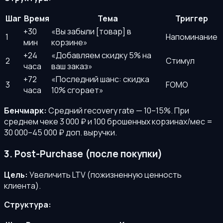
Шаг
Время
Тема
Триггер
+30
«Вы забыли [товар] в
1
Напоминание
мин
корзине»
+24
«Добавляем скидку 5% на
2
Стимул
часа
ваш заказ»
+72
«Последний шанс: скидка
3
FOMO
часа
10% сгорает»
Бенчмарк:
Средний recovery rate — 10–15%. При
среднем чеке 3 000 ₽ и 100 брошенных корзинах/мес =
30 000–45 000 ₽ доп. выручки.
3. Post-Purchase (после покупки)
Цель:
Увеличить LTV (пожизненную ценность
клиента).
Структура: