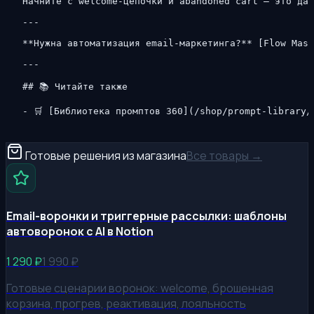
Начните с welcome-цепочки и abandoned cart — это дас
---

**Нужна автоматизация email-маркетинга?** [Flow Mast
---

## 📚 Читайте также

- 🛒 [Библиотека промптов 360](/shop/prompt-library/
Готовые решения из магазина
Все товары →
Email-воронки и триггерные рассылки: шаблоны
автоворонок с AI в Notion
1 290
₽
1 990
₽
Готовые сценарии воронок: welcome, брошенная
корзина, прогрев, реактивация, лояльность