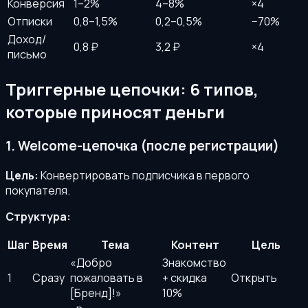
Конверсия
1–2%
4–8%
×4
Отписки
0,8–1,5%
0,2–0,5%
−70%
Доход/
0,8 ₽
3,2 ₽
×4
письмо
Триггерные цепочки: 6 типов,
которые приносят деньги
1. Welcome-цепочка (после регистрации)
Цель:
Конвертировать подписчика в первого
покупателя.
Структура:
Шаг
Время
Тема
Контент
Цель
«Добро
Знакомство
1
Сразу
пожаловать в
+ скидка
Открыть
[Бренд]!»
10%