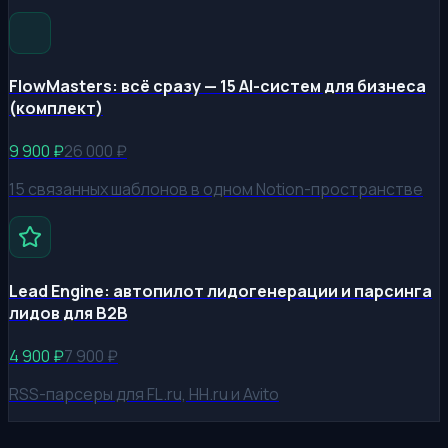
FlowMasters: всё сразу — 15 AI-систем для бизнеса
(комплект)
9 900
₽
26 000
₽
15 связанных шаблонов в одном Notion-пространстве
Lead Engine: автопилот лидогенерации и парсинга
лидов для B2B
4 900
₽
7 900
₽
RSS-парсеры для FL.ru, HH.ru и Avito