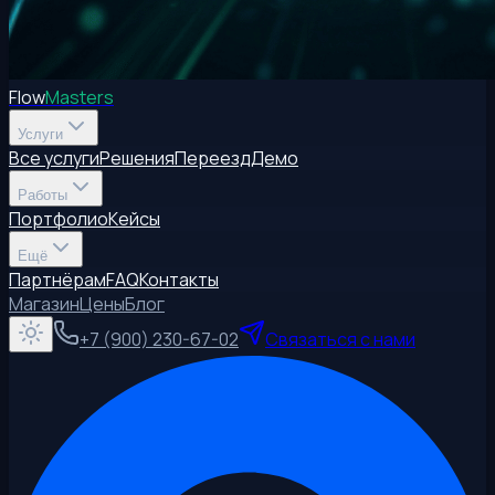
Flow
Masters
Услуги
Все услуги
Решения
Переезд
Демо
Работы
Портфолио
Кейсы
Ещё
Партнёрам
FAQ
Контакты
Магазин
Цены
Блог
+7 (900) 230-67-02
Связаться с нами