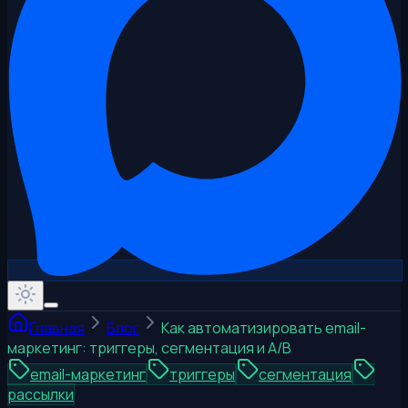
Главная
Блог
Как автоматизировать email-
маркетинг: триггеры, сегментация и A/B
email-маркетинг
триггеры
сегментация
рассылки