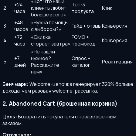
«Вот что наши
+24
Топ-3
2
клиенты любят
Клик
часа
продукта
больше всего»
+48
«Нужна помощь
3
Гайд + отзыв
Конверсия
часов
с выбором?»
+72
«Скидка
FOMO +
4
Конверсия
часа
сгорает завтра»
промокод
«Не нашли
+7
нужное?
Опрос +
5
Реактивация
дней
Расскажите
каталог
нам»
Бенчмарк:
Welcome-цепочка генерирует 320% больше
дохода, чем разовая welcome-рассылка.
2. Abandoned Cart (брошенная корзина)
Цель:
Возвратить покупателя с незавершённым
заказом.
Структура: