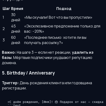
Шаг
Время
Подход
30
1
«Мы скучали! Вот что вы пропустили»
дней
45
«Эксклюзивное предложение только для
2
дней
вас: −20%»
60
«Последнее письмо: хотите ли вы
3
дней
получать рассылку?»
Важно:
На шаге 3 — если нет реакции,
удалить из
базы
. Мёртвые подписчики ухудшают репутацию
домена.
5. Бirthday / Anniversary
Триггер:
День рождения клиента или годовщина
регистрации.
«С днём рождения, [Имя]! 🎂 Подарок от нас — скидка 
```text
