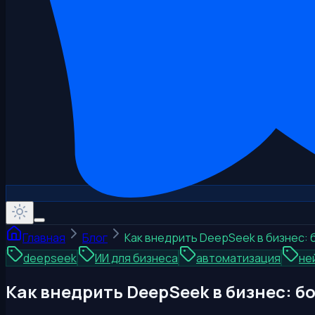
Главная
Блог
Как внедрить DeepSeek в бизнес: 
deepseek
ИИ для бизнеса
автоматизация
не
Как внедрить DeepSeek в бизнес: б