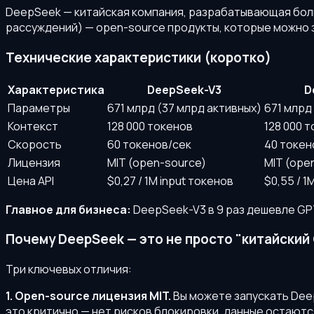
DeepSeek — китайская компания, разрабатывающая боль
рассуждений) — open-source продукты, которые можно з
Технические характеристики (коротко)
Характеристика
DeepSeek-V3
D
Параметры
671 млрд (37 млрд активных)
671 млрд
Контекст
128 000 токенов
128 000 
Скорость
60 токенов/сек
40 токен
Лицензия
MIT (open-source)
MIT (ope
Цена API
$0,27 / 1M input токенов
$0,55 / 1
Главное для бизнеса:
DeepSeek-V3 в 9 раз дешевле GP
Почему DeepSeek — это не просто "китайский
Три ключевых отличия:
1. Open-source лицензия MIT.
Вы можете запускать Deep
это критично — нет рисков блокировки, данные остаются