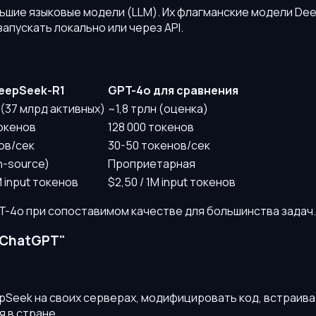
шие языковые модели (LLM). Их флагманские модели Dee
апускать локально или через API.
eepSeek-R1
GPT-4o для сравнения
 (37 млрд активных)
~1,8 трлн (оценка)
токенов
128 000 токенов
ов/сек
30-50 токенов/сек
n-source)
Проприетарная
M input токенов
$2,50 / 1M input токенов
T-4o при сопоставимом качестве для большинства задач.
 ChatGPT"
Seek на своих серверах, модифицировать код, встраиват
 в стране.