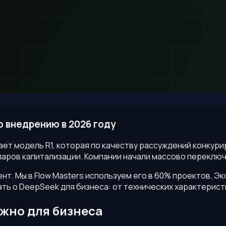
о внедрению в 2026 году
ет модель R1, которая по качеству рассуждений конкуриру
ларов капитализации. Компании начали массово переключ
нт. Мы в Flow Masters используем его в 60% проектов. Эк
нать о DeepSeek для бизнеса: от технических характерис
ажно для бизнеса