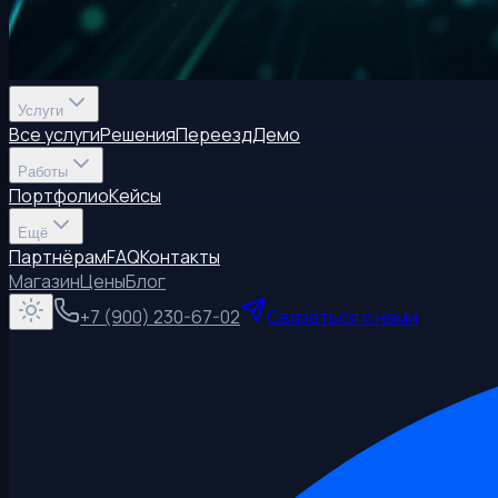
Услуги
Все услуги
Решения
Переезд
Демо
Работы
Портфолио
Кейсы
Ещё
Партнёрам
FAQ
Контакты
Магазин
Цены
Блог
+7 (900) 230-67-02
Связаться с нами