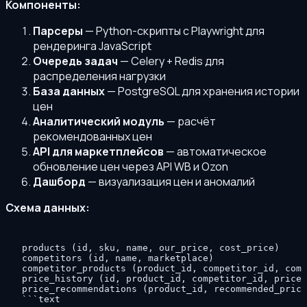
Компоненты:
Парсеры
— Python-скрипты с Playwright для
рендеринга JavaScript
Очередь задач
— Celery + Redis для
распределения нагрузки
База данных
— PostgreSQL для хранения истории
цен
Аналитический модуль
— расчёт
рекомендованных цен
API для маркетплейсов
— автоматическое
обновление цен через API WB и Ozon
Дашборд
— визуализация цен и аномалий
Схема данных:
products (id, sku, name, our_price, cost_price)

competitors (id, name, marketplace)

competitor_products (product_id, competitor_id, comp
price_history (id, product_id, competitor_id, price,
price_recommendations (product_id, recommended_price
```text
