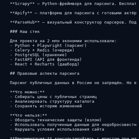
**Scrapy** — Python-фреймворк для парсинга. Бесплатн
**Apify** — платформа для парсинга с готовыми актёра
**ParseHub** — визуальный конструктор парсеров. Подх
### Наш стек

Для проекта на 2 млн экономии использовали:

- Python + Playwright (парсинг)

- Celery + Redis (очереди)

- PostgreSQL (хранение)

- FastAPI (API для фронтенда)

- React + Recharts (дашборд)

## Правовые аспекты парсинга

Парсинг публичных данных в России не запрещён. Но ес
**Что можно:**

- Собирать цены с публичных страниц

- Анализировать структуру каталога

- Сохранять историю изменений

**Что нельзя:**

- Обходить технические защиты (взлом)

- Использовать полученные данные для недобросовестно
- Нарушать условия использования сайта

**Рекомендация:** консультируйтесь с юристом при мас