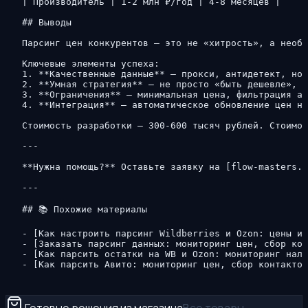
| Производитель | 1-2 млн ₽/год | 4-8 месяцев |

## Выводы

Парсинг цен конкурентов — это не «хитрость», а необх
Ключевые элементы успеха:

1. **Качественные данные** — прокси, антидетект, нор
2. **Умная стратегия** — не просто «быть дешевле», а
3. **Ограничения** — минимальная цена, фильтрация ан
4. **Интеграция** — автоматическое обновление цен на
Стоимость разработки — 300-600 тысяч рублей. Стоимос
---

**Нужна помощь?** Оставьте заявку на [flow-masters.r
---

## 📚 Похожие материалы

- [Как настроить парсинг Wildberries и Ozon: цены и 
- [Заказать парсинг данных: мониторинг цен, сбор кон
- [Как парсить остатки на WB и Ozon: мониторинг нали
- [Как парсить Авито: мониторинг цен, сбор контакто
Готовые решения из магазина
Все товары →