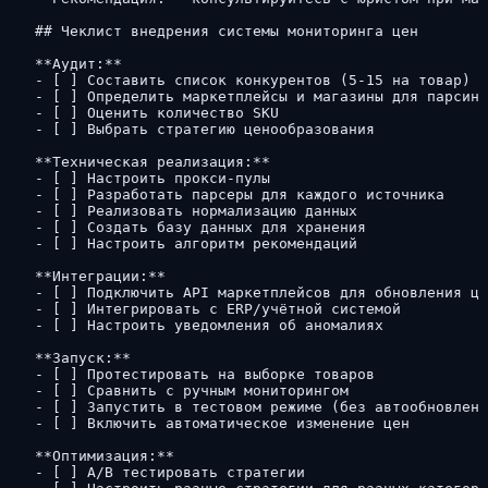
## Чеклист внедрения системы мониторинга цен

**Аудит:**

- [ ] Составить список конкурентов (5-15 на товар)

- [ ] Определить маркетплейсы и магазины для парсинг
- [ ] Оценить количество SKU

- [ ] Выбрать стратегию ценообразования

**Техническая реализация:**

- [ ] Настроить прокси-пулы

- [ ] Разработать парсеры для каждого источника

- [ ] Реализовать нормализацию данных

- [ ] Создать базу данных для хранения

- [ ] Настроить алгоритм рекомендаций

**Интеграции:**

- [ ] Подключить API маркетплейсов для обновления це
- [ ] Интегрировать с ERP/учётной системой

- [ ] Настроить уведомления об аномалиях

**Запуск:**

- [ ] Протестировать на выборке товаров

- [ ] Сравнить с ручным мониторингом

- [ ] Запустить в тестовом режиме (без автообновлени
- [ ] Включить автоматическое изменение цен

**Оптимизация:**

- [ ] A/B тестировать стратегии
