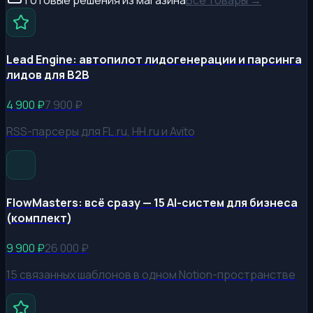
Lead Engine: автопилот лидогенерации и парсинга
лидов для B2B
4 900
₽
7 900
₽
RSS-парсеры для FL.ru, HH.ru и Avito
FlowMasters: всё сразу — 15 AI-систем для бизнеса
(комплект)
9 900
₽
26 000
₽
15 связанных шаблонов в одном Notion-пространстве