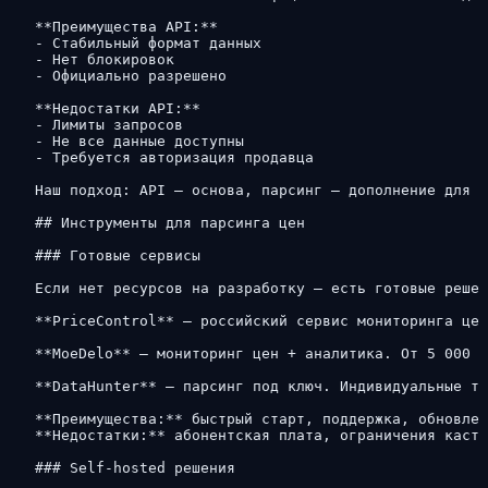
**Преимущества API:**

- Стабильный формат данных

- Нет блокировок

- Официально разрешено

**Недостатки API:**

- Лимиты запросов

- Не все данные доступны

- Требуется авторизация продавца

Наш подход: API — основа, парсинг — дополнение для к
## Инструменты для парсинга цен

### Готовые сервисы

Если нет ресурсов на разработку — есть готовые решен
**PriceControl** — российский сервис мониторинга цен
**MoeDelo** — мониторинг цен + аналитика. От 5 000 ₽
**DataHunter** — парсинг под ключ. Индивидуальные та
**Преимущества:** быстрый старт, поддержка, обновлен
**Недостатки:** абонентская плата, ограничения касто
### Self-hosted решения
