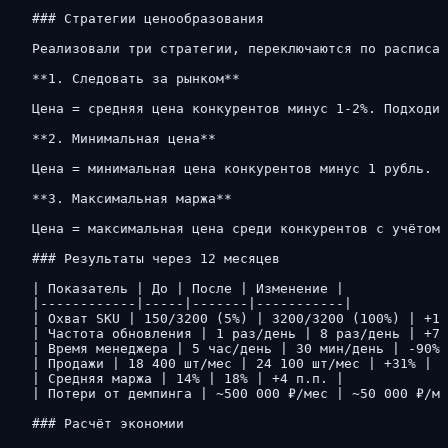
### Стратегии ценообразования

Реализовали три стратегии, переключаются по расписан
**1. Следовать за рынком**

Цена = средняя цена конкурентов минус 1-2%. Подходит
**2. Минимальная цена**

Цена = минимальная цена конкурентов минус 1 рубль. А
**3. Максимальная маржа**

Цена = максимальная цена среди конкурентов с учётом 
### Результаты через 12 месяцев

| Показатель | До | После | Изменение |

|------------|-----|-------|-----------|

| Охват SKU | 150/3200 (5%) | 3200/3200 (100%) | +19
| Частота обновления | 1 раз/день | 8 раз/день | +70
| Время менеджера | 5 час/день | 30 мин/день | -90% 
| Продажи | 18 400 шт/мес | 24 100 шт/мес | +31% |

| Средняя маржа | 14% | 18% | +4 п.п. |

| Потери от демпинга | ~500 000 ₽/мес | ~50 000 ₽/ме
### Расчёт экономии
