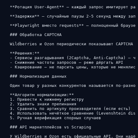
**Ротация User-Agent** — каждый запрос имитирует раз
**Задержки** — случайные паузы 2-5 секунд между запр
**Playwright вместо requests** — полноценный браузер
### Обработка CAPTCHA

Wildberries и Ozon периодически показывают CAPTCHA п
**Решения:**

- Сервисы разгадывания (2Captcha, Anti-Captcha) — че
- Снижение частоты запросов — реже дёргать API

- Кэширование — не парсить цены, которые не менялись
### Нормализация данных

Один товар у разных конкурентов называется по-разном
**Алгоритм нормализации:**

1. Привести к нижнему регистру

2. Удалить знаки препинания

3. Сравнить по артикулу производителя (если есть)

4. Использовать нечёткое сравнение (Levenshtein dist
5. Ручная верификация спорных случаев

### API маркетплейсов vs Scraping

У Wildberries и Ozon есть официальные API. Они надёж