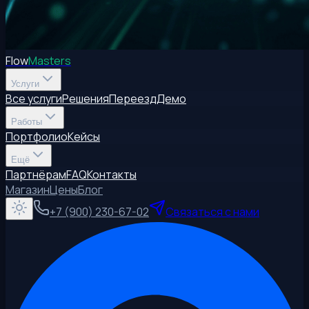
Flow
Masters
Услуги
Все услуги
Решения
Переезд
Демо
Работы
Портфолио
Кейсы
Ещё
Партнёрам
FAQ
Контакты
Магазин
Цены
Блог
+7 (900) 230-67-02
Связаться с нами