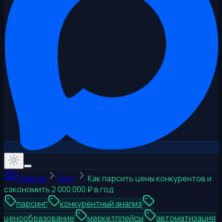
Главная
Блог
Как парсить цены конкурентов и
сэкономить 2 000 000 ₽ в год
парсинг
конкурентный анализ
ценообразование
маркетплейсы
автоматизация