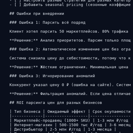
- [ ] Настроить разные стратегии для разных категори
- [ ] Добавить seasonal pricing (сезонные коэффициен
## Ошибки при внедрении

### Ошибка 1: Парсить всё подряд

Клиент хотел парсить 50 маркетплейсов. 80% трафика д
**Решение:** Анализ приоритетов. Парсим только площа
### Ошибка 2: Автоматическое изменение цен без огран
Система снизила цену до себестоимости, потому что ко
**Решение:** Жёсткие ограничения. Минимальная цена =
### Ошибка 3: Игнорирование аномалий

Конкурент указал цену 0 ₽ (ошибка на сайте). Система
**Решение:** Фильтрация аномалий. Если цена отличает
## ROI парсинга цен для разных бизнесов

| Тип бизнеса | Ожидаемый эффект | Срок окупаемости 
|-------------|------------------|------------------
| Маркетплейс-продавец (1000+ SKU) | 1-3 млн ₽/год |
| Интернет-магазин | 500-1500 тыс ₽/год | 3-6 месяце
| Дистрибьютор | 2-5 млн ₽/год | 1-3 месяца |
