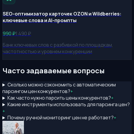
SEO-оптимизатор карточек OZON и Wildberries:
ключевые слова и AI-промпты
990
₽
1 490
₽
Банк ключевых слов с разбивкой по площадкам,
частотностью и уровнем конкуренции
Часто задаваемые вопросы
Сколько можно сэкономить с автоматическим
парсингом цен конкурентов?
+
Как часто нужно парсить цены конкурентов?
+
Какие инструменты использовать для парсинга цен?
+
Почему ручной мониторинг цен не работает?
+