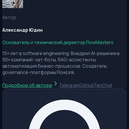
Автор
Александр Юдин
Основатель и технический директор FlowMasters
15+ лет в software engineering. Внедрил AI-решения в
50+ компаний: чат-боты, RAG-ассистенты,
автоматизация бизнес-процессов. Создатель
governance-платформы FlowLink.
Подробное об авторе
Telegram
GitHub
TenChat