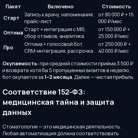
Пакет
Включено
Стоимость
Запись к врачу, напоминания,
от 80 000 ₽ + 15
Старт
прайс-лист
000 ₽/мес
Старт + интеграция с MIS,
от 150 000 ₽ +
Оптима
сбор отзывов, аналитика
25 000 ₽/мес
Оптима + голосовой бот,
от 250 000 ₽ +
Про
CRM-интеграция, рассрочка
40 000 ₽/мес
Окупаемость:
при средней стоимости приёма 3 500 ₽
и возврате хотя бы 5 пропущенных визитов в неделю,
бот окупается за
1–2 месяца
. Далее — чистая прибыль.
Соответствие 152-ФЗ:
медицинская тайна и защита
данных
Стоматология — это медицинская деятельность.
Любая автоматизация должна соответствовать