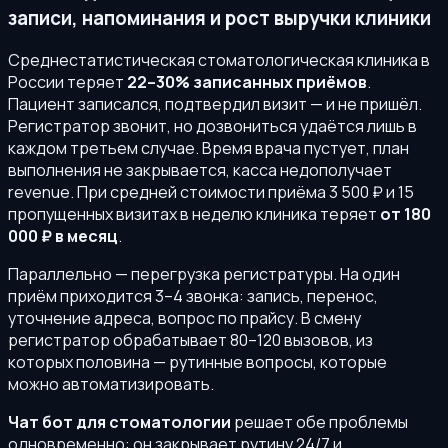
записи, напоминания и рост выручки клиники
Среднестатистическая стоматологическая клиника в
России теряет
22–30% записанных приёмов
.
Пациент записался, подтвердил визит — и не пришёл.
Регистратор звонит, но дозвониться удаётся лишь в
каждом третьем случае. Время врача пустует, план
выполнения не закрывается, касса недополучает
revenue. При средней стоимости приёма 3 500 ₽ и 15
пропущенных визитах в неделю клиника теряет
от 180
000 ₽ в месяц
.
Параллельно — перегрузка регистратуры. На один
приём приходится 3–4 звонка: запись, перенос,
уточнение адреса, вопрос по прайсу. В смену
регистратор обрабатывает 80–120 вызовов, из
которых половина — рутинные вопросы, которые
можно автоматизировать.
Чат бот для стоматологии
решает обе проблемы
одновременно: он закрывает рутину 24/7 и