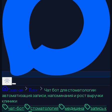
Главная
Блог
Чат бот для стоматологии:
автоматизация записи, напоминания и рост выручки
клиники
чат-бот
стоматология
медицина
запись к