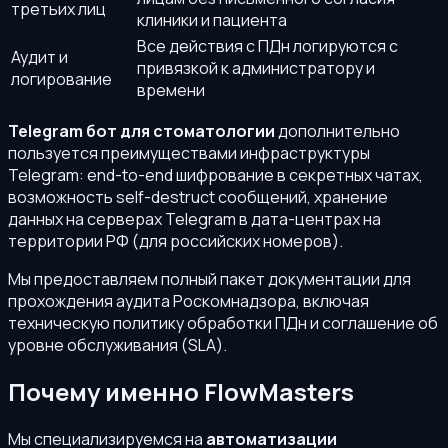
третьих лиц
клиники и пациента
Все действия с ПДн логируются с
Аудит и
привязкой к администратору и
логирование
времени
Telegram бот для стоматологии
дополнительно
пользуется преимуществами инфраструктуры
Telegram: end-to-end шифрование в секретных чатах,
возможность self-destruct сообщений, хранение
данных на серверах Telegram в дата-центрах на
территории РФ (для российских номеров).
Мы предоставляем полный пакет документации для
прохождения аудита Роскомнадзора, включая
техническую политику обработки ПДн и соглашение об
уровне обслуживания (SLA).
Почему именно FlowMasters
Мы специализируемся на
автоматизации