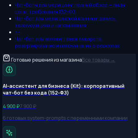
Чат-боты для медицины: полный обзор — виды,
цены, требования 152-ФЗ
Чат-бот для медицинской клиники: запись,
телемедицина и напоминания
>-
Чат-бот для аптеки: поиск лекарств,
резервирование и напоминания о рецептах
Готовые решения из магазина
Все товары →
AI-ассистент для бизнеса (Kit): корпоративный
чат-бот без кода (152-ФЗ)
4 900
₽
7 900
₽
6 готовых system-prompts с переменными компании