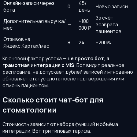
Онлайн-записи через
45/
0
Новые записи
бота
день
За счёт
Дополнительная выручка/
+180
—
возврата
мес
000 ₽
пациентов
Отзывов на
8
24
+200%
Яндекс.Картах/мес
Ключевой фактор успеха —
не просто бот, а
грамотная интеграция с MIS
. Бот видит реальное
расписание, не допускает дублей записей и мгновенно
обновляет статус слота после подтверждения или
отмены пациентом.
Сколько стоит чат-бот для
стоматологии
Стоимость зависит от набора функций и объёма
интеграции. Вот три типовых тарифа.