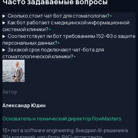
Часто задаваемые вопросы
Сколько стоит чат бот для стоматологии?
+
Как бот работает с медицинской информационной
системой клиники?
+
Соответствует ли бот требованиям 152-ФЗ о защите
персональных данных?
+
За какой срок подключают чат-бота для
стоматологической клиники?
+
Автор
Александр Юдин
Основатель и технический директор FlowMasters
15+ лет в software engineering. Внедрил AI-решения в
50+ компаний: чат-боты, RAG-ассистенты,