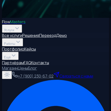
Flow
Masters
Услуги
Все услуги
Решения
Переезд
Демо
Работы
Портфолио
Кейсы
Ещё
Партнёрам
FAQ
Контакты
Магазин
Цены
Блог
+7 (900) 230-67-02
Связаться с нами