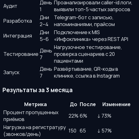
День
Проанализировали caller-id логи,
Аудит
1
выявили топ-5 частых запросов
Дни
Telegram-бот с записью,
Разработка
2–4
напоминаниями, прайсом
Дни
Подключение к MIS
Интеграция
5–6
«Инфоклиника» через REST API
Нагрузочное тестирование,
День
Тестирование
проверка сценариев с 20
7
пациентами
День
Развёртывание, QR-коды в
Запуск
7
клинике, ссылка в Instagram
Результаты за 3 месяца
Метрика
До
После
Изменение
Процент пропущенных
22%
6%
↓ 73%
приёмов
Нагрузка на регистратуру
150
65
↓ 57%
(звонков/день)