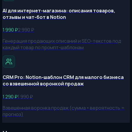
AI для интернет-магазина: описания товаров,
отзывы и чат-бот в Notion
1 990
₽
2 990
₽
Генерация продающих описаний и SEO-текстов под
каждый товар по промпт-шаблонам
CRM Pro: Notion-шаблон CRM для малого бизнеса
со взвешенной воронкой продаж
1 290
₽
1 990
₽
Взвешенная воронка продаж (сумма × вероятность =
прогноз)