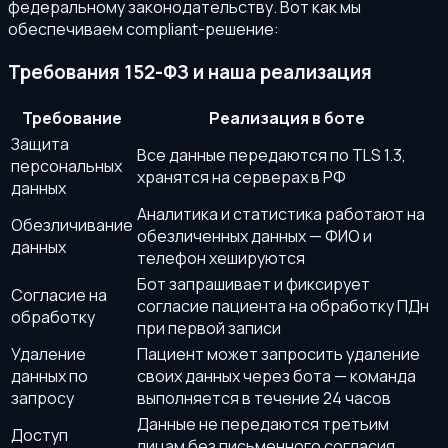
федеральному законодательству. Вот как мы
обеспечиваем compliant-решение:
Требования 152-ФЗ и наша реализация
Требование
Реализация в боте
Защита
Все данные передаются по TLS 1.3,
персональных
хранятся на серверах в РФ
данных
Аналитика и статистика работают на
Обезличивание
обезличенных данных — ФИО и
данных
телефон хешируются
Бот запрашивает и фиксирует
Согласие на
согласие пациента на обработку ПДн
обработку
при первой записи
Удаление
Пациент может запросить удаление
данных по
своих данных через бота — команда
запросу
выполняется в течение 24 часов
Данные не передаются третьим
Доступ
лицам без письменного согласия