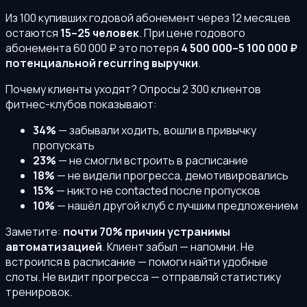
Из 100 купивших годовой абонемент через 12 месяцев
остаются
15–25 человек
. При цене годового
абонемента 60 000 ₽ это потеря
4 500 000–5 100 000 ₽
потенциальной recurring выручки
.
Почему клиенты уходят? Опросы 2 300 клиентов
фитнес-клубов показывают:
34%
— забывали ходить, вошли в привычку
пропускать
23%
— не смогли встроить в расписание
18%
— не видели прогресса, демотивировались
15%
— никто не contacted после пропусков
10%
— нашёл другой клуб с лучшим предложением
Заметите:
почти 70% причин устранимы
автоматизацией
. Клиент забыл — напомни. Не
встроился в расписание — помоги найти удобные
слоты. Не видит прогресса — отправляй статистику
тренировок.