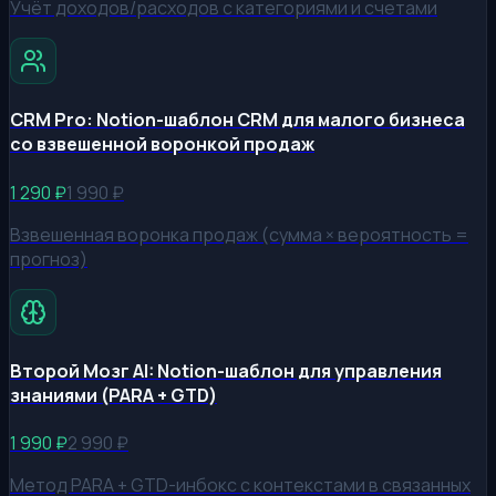
Учёт доходов/расходов с категориями и счетами
CRM Pro: Notion-шаблон CRM для малого бизнеса
со взвешенной воронкой продаж
1 290
₽
1 990
₽
Взвешенная воронка продаж (сумма × вероятность =
прогноз)
Второй Мозг AI: Notion-шаблон для управления
знаниями (PARA + GTD)
1 990
₽
2 990
₽
Метод PARA + GTD-инбокс с контекстами в связанных