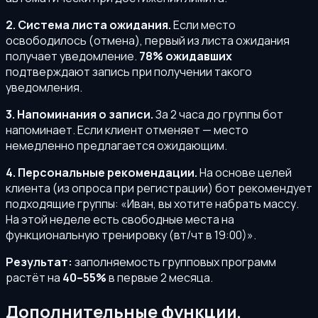
2. Система листа ожидания.
Если место
освободилось (отмена), первый из листа ожидания
получает уведомление.
78% ожидавших
подтверждают запись при получении такого
уведомления.
3. Напоминания о записи.
За 2 часа до группы бот
напоминает. Если клиент отменяет — место
немедленно предлагается ожидающим.
4. Персональные рекомендации.
На основе целей
клиента (из опроса при регистрации) бот рекомендует
подходящие группы: «Иван, вы хотите набрать массу.
На этой неделе есть свободные места на
функциональную тренировку (вт/чт в 19:00)».
Результат:
заполняемость групповых программ
растёт на
40–55%
в первые 2 месяца.
Дополнительные функции,