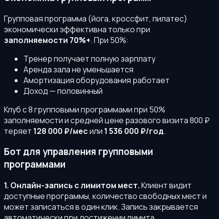
Групповая программа (йога, кроссфит, пилатес)
экономически эффективна только при
заполняемости 70%+
. При 50%:
Тренер получает полную зарплату
Аренда зала не уменьшается
Амортизация оборудования работает
Доход — половинный
Клуб с 8 групповыми программами при 50%
заполняемости и средней цене разового визита 800 ₽
теряет
128 000 ₽/мес
или
1 536 000 ₽/год
.
Бот для управления групповыми
программами
1. Онлайн-запись с лимитом мест.
Клиент видит
доступные программы, количество свободных мест и
может записаться в один клик. Запись закрывается
автоматически при достижении лимита.