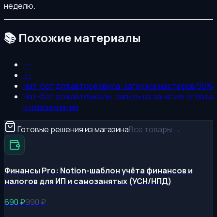
неделю.
📚 Похожие материалы
>-
>-
Чат-бот для автосервиса: загрузка мастеров 95%
Чат-бот для автошколы: запись на занятия, оплата
и напоминания
Готовые решения из магазина
Все товары →
Финансы Pro: Notion-шаблон учёта финансов и
налогов для ИП и самозанятых (УСН/НПД)
690
₽
990
₽