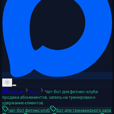
Главная
Блог
Чат-бот для фитнес-клуба:
продажа абонементов, запись на тренировки и
удержание клиентов
чат-бот фитнес клуб
бот для тренажерного зала