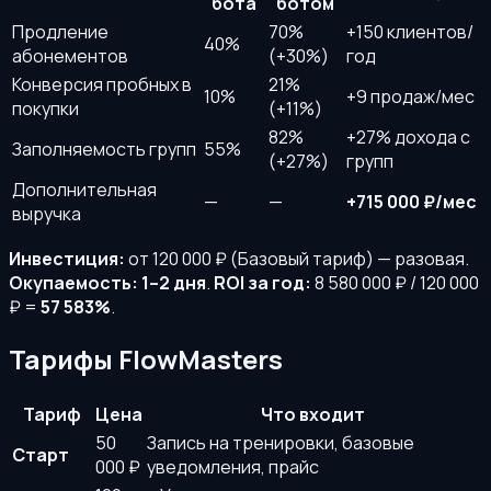
бота
ботом
Продление
70%
+150 клиентов/
40%
абонементов
(+30%)
год
Конверсия пробных в
21%
10%
+9 продаж/мес
покупки
(+11%)
82%
+27% дохода с
Заполняемость групп
55%
(+27%)
групп
Дополнительная
—
—
+715 000 ₽/мес
выручка
Инвестиция:
от 120 000 ₽ (Базовый тариф) — разовая.
Окупаемость:
1–2 дня
.
ROI за год:
8 580 000 ₽ / 120 000
₽ =
57 583%
.
Тарифы FlowMasters
Тариф
Цена
Что входит
50
Запись на тренировки, базовые
Старт
000 ₽
уведомления, прайс