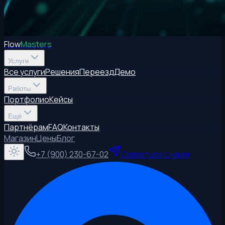
Flow
Masters
Услуги
Все услуги
Решения
Переезд
Демо
Работы
Портфолио
Кейсы
Ещё
Партнёрам
FAQ
Контакты
Магазин
Цены
Блог
+7 (900) 230-67-02
Связаться с нами