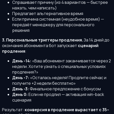
Спрашивает причину (из 4 вариантов — быстрее
нажать, чем написать)
Предлагает альтернативное время
Если причина системная (неудобное время) —
передаёт менеджеру для персонального
решения
3. Персональные триггеры продления.
За 14 дней до
окончания абонемента бот запускает
сценарий
продления
:
День -14:
«Ваш абонемент заканчивается через 2
недели. Хотите узнать о специальных условиях
продления?»
День -7:
«Осталась неделя! Продлите сейчас и
получите +2 недели бесплатно»
День -3:
Финальное предложение с бонусом
День 0:
Если не продлил — активация win-back
сценария
Результат:
конверсия в продление вырастает с 35–