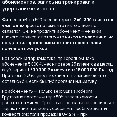
абонементов, запись на тренировки и
удержание клиентов
Фитнес-клуб на 500 членов теряет
240–300 клиентов
ежегодно
просто потому, что никто с ними не
связался. Они не продлили абонемент — не из-за
плохого сервиса, а потому что
никто не напомнил, не
предложил продление и не поинтересовался
причиной пропусков
.
Вот реальная арифметика: при среднем чеке
абонемента 5 000 ₽/мес и потере 25 клиентов в месяц
клуб теряет
1 500 000 ₽ в месяц
или
18 000 000 ₽ в год
.
При этом 68% из ушедших клиентов заявили бы, что
остались бы, если бы клуб проявил инициативу.
Но абонементы — только верхушка айсберга.
Групповые программы при 50% заполняемости
работают
в минус
. Тренеры персональных тренировок
теряют клиентов между сессиями. Пробные визиты
конвертируются в продажи в
8–12%
— при