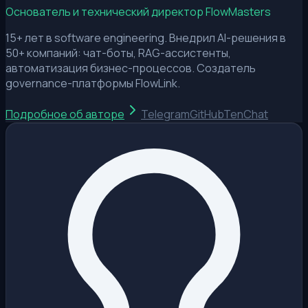
Основатель и технический директор FlowMasters
15+ лет в software engineering. Внедрил AI-решения в
50+ компаний: чат-боты, RAG-ассистенты,
автоматизация бизнес-процессов. Создатель
governance-платформы FlowLink.
Подробное об авторе
Telegram
GitHub
TenChat