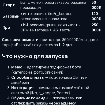
Бот с меню, приём заказов, базовые
50
Старт
промокоды
000₽
+ интеграция с iiko/r_keeper,
120
Базовый
отслеживание, аналитика
000₽
+ ИИ-рекомендации, лояльность,
250
Про
CRM-интеграция, AB-тесты
000₽
Срок окупаемости:
при потере 360 000₽/мес, даже
тариф «Базовый» окупается за
1–2 дня
.
Что нужно для запуска
Меню
— адаптируем под формат бота
(категории, фото, описания)
Способы оплаты
— подключаем СБП или
эквайринг
Интеграция
— связываем с вашей учётной
системой (iiko, r_keeper, Poster)
Обучение команды
— показываем, как
отслеживать заказы через админку