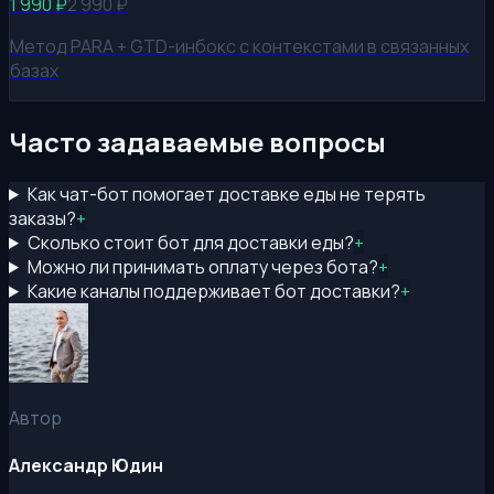
1 990
₽
2 990
₽
Метод PARA + GTD-инбокс с контекстами в связанных
базах
Часто задаваемые вопросы
Как чат-бот помогает доставке еды не терять
заказы?
+
Сколько стоит бот для доставки еды?
+
Можно ли принимать оплату через бота?
+
Какие каналы поддерживает бот доставки?
+
Автор
Александр Юдин