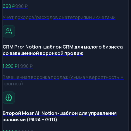
690
₽
990
₽
Учёт доходов/расходов с категориями и счетами
CRM Pro: Notion-шаблон CRM для малого бизнеса
со взвешенной воронкой продаж
1 290
₽
1 990
₽
Взвешенная воронка продаж (сумма × вероятность =
прогноз)
Второй Мозг AI: Notion-шаблон для управления
знаниями (PARA + GTD)