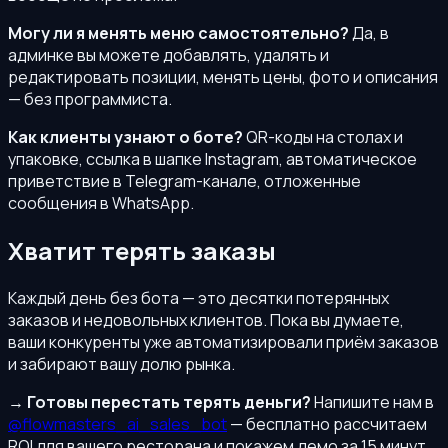
Могу ли я менять меню самостоятельно?
Да, в
админке вы можете добавлять, удалять и
редактировать позиции, менять цены, фото и описания
— без программиста.
Как клиенты узнают о боте?
QR-коды на столах и
упаковке, ссылка в шапке Instagram, автоматическое
приветствие в Telegram-канале, отложенные
сообщения в WhatsApp.
Хватит терять заказы
Каждый день без бота — это десятки потерянных
заказов и недовольных клиентов. Пока вы думаете,
ваши конкуренты уже автоматизировали приём заказов
и забирают вашу долю рынка.
→
Готовы перестать терять деньги?
Напишите нам в
@flowmasters_ai_sales_bot
— бесплатно рассчитаем
ROI для вашего ресторана и покажем демо за 15 минут.