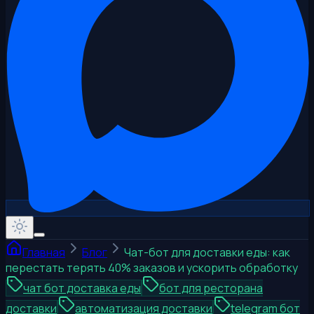
Главная
Блог
Чат-бот для доставки еды: как
перестать терять 40% заказов и ускорить обработку
чат бот доставка еды
бот для ресторана
доставки
автоматизация доставки
telegram бот