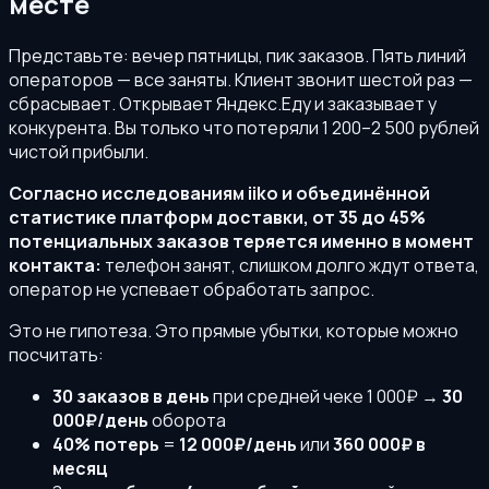
месте
Представьте: вечер пятницы, пик заказов. Пять линий
операторов — все заняты. Клиент звонит шестой раз —
сбрасывает. Открывает Яндекс.Еду и заказывает у
конкурента. Вы только что потеряли 1 200–2 500 рублей
чистой прибыли.
Согласно исследованиям iiko и объединённой
статистике платформ доставки, от 35 до 45%
потенциальных заказов теряется именно в момент
контакта:
телефон занят, слишком долго ждут ответа,
оператор не успевает обработать запрос.
Это не гипотеза. Это прямые убытки, которые можно
посчитать:
30 заказов в день
при средней чеке 1 000₽ →
30
000₽/день
оборота
40% потерь
=
12 000₽/день
или
360 000₽ в
месяц