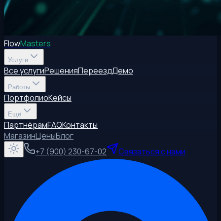
Flow
Masters
Услуги
Все услуги
Решения
Переезд
Демо
Работы
Портфолио
Кейсы
Ещё
Партнёрам
FAQ
Контакты
Магазин
Цены
Блог
+7 (900) 230-67-02
Связаться с нами