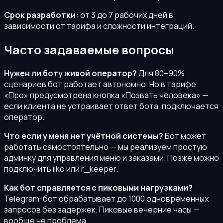
Срок разработки:
от 3 до 7 рабочих дней в
зависимости от тарифа и сложности интеграций.
Часто задаваемые вопросы
Нужен ли боту живой оператор?
Для 80–90%
сценариев бот работает автономно. Но в тарифе
«Про» предусмотрена кнопка «Позвать человека» —
если клиента не устраивает ответ бота, подключается
оператор.
Что если у меня нет учётной системы?
Бот может
работать самостоятельно — мы реализуем простую
админку для управления меню и заказами. Позже можно
подключить iiko или r_keeper.
Как бот справляется с пиковыми нагрузками?
Telegram-бот обрабатывает до 1000 одновременных
запросов без задержек. Пиковые вечерние часы —
вообще не проблема.